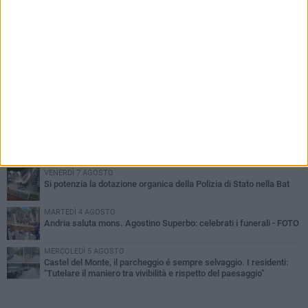
PIÙ LETTI QUESTA SETTIMANA
VENERDÌ 7 AGOSTO
Giovane donna investita all'incrocio tra via Bisceglie e via Mozart
MARTEDÌ 4 AGOSTO
Cattivo odore dall’abitazione, la macabra scoperta: trovato morto
un uomo di 55 anni
MERCOLEDÌ 5 AGOSTO
"Un branco mi ha aggredito mentre ero in stampelle": violenza nei
confronti di un 41enne ad Andria
VENERDÌ 7 AGOSTO
Si potenzia la dotazione organica della Polizia di Stato nella Bat
MARTEDÌ 4 AGOSTO
Andria saluta mons. Agostino Superbo: celebrati i funerali - FOTO
MERCOLEDÌ 5 AGOSTO
Castel del Monte, il parcheggio é sempre selvaggio. I residenti:
"Tutelare il maniero tra vivibilità e rispetto del paesaggio"