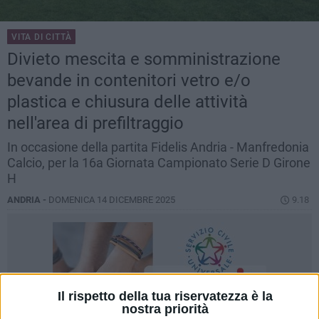
VITA DI CITTÀ
Divieto mescita e somministrazione
bevande in contenitori vetro e/o
plastica e chiusura delle attività
nell'area di prefiltraggio
In occasione della partita Fidelis Andria - Manfredonia
Calcio, per la 16a Giornata Campionato Serie D Girone
H
ANDRIA -
DOMENICA 14 DICEMBRE 2025
9.18
Il rispetto della tua riservatezza è la
nostra priorità