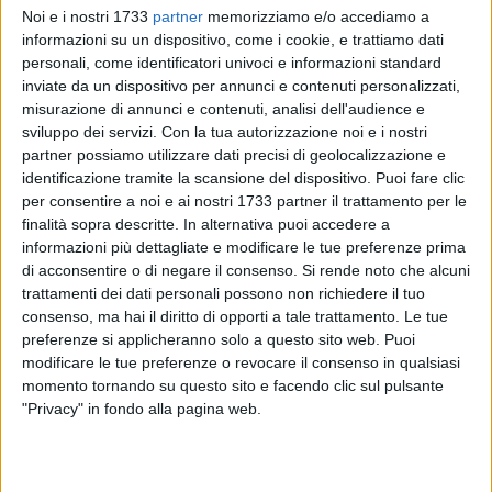
Noi e i nostri 1733
partner
memorizziamo e/o accediamo a
informazioni su un dispositivo, come i cookie, e trattiamo dati
personali, come identificatori univoci e informazioni standard
inviate da un dispositivo per annunci e contenuti personalizzati,
misurazione di annunci e contenuti, analisi dell'audience e
sviluppo dei servizi.
Con la tua autorizzazione noi e i nostri
partner possiamo utilizzare dati precisi di geolocalizzazione e
2
identificazione tramite la scansione del dispositivo. Puoi fare clic
per consentire a noi e ai nostri 1733 partner il trattamento per le
finalità sopra descritte. In alternativa puoi accedere a
informazioni più dettagliate e modificare le tue preferenze prima
In occasione dell'incontro di calcio tra la Fidelis Andria e il
di acconsentire o di negare il consenso.
Si rende noto che alcuni
Manfredonia Calcio di domenica 14 dicembre ore 16,00 si
trattamenti dei dati personali possono non richiedere il tuo
ricorda a tutti i bar ed esercizi pubblici posti nelle immediate
consenso, ma hai il diritto di opporti a tale trattamento. Le tue
vicinanze dello Stadio Degli Ulivi, di attenersi
preferenze si applicheranno solo a questo sito web. Puoi
scrupolosamente alla vigente ordinanza sindacale n. 451 del
modificare le tue preferenze o revocare il consenso in qualsiasi
momento tornando su questo sito e facendo clic sul pulsante
26/10/2007 che ordina il divieto di mescita e
"Privacy" in fondo alla pagina web.
somministrazione di qualsiasi bevanda in contenitori di
vetro e/o plastica, ma solo in bicchieri di carta e/o plastica a
partire da due ore prima e sino a cessata esigenza di ordine