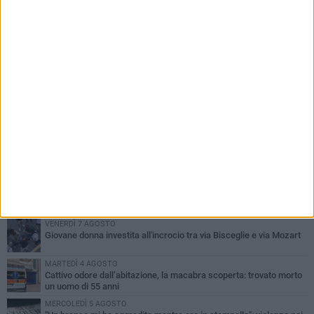
PIÙ LETTI QUESTA SETTIMANA
VENERDÌ 7 AGOSTO
Giovane donna investita all'incrocio tra via Bisceglie e via Mozart
MARTEDÌ 4 AGOSTO
Cattivo odore dall’abitazione, la macabra scoperta: trovato morto
un uomo di 55 anni
MERCOLEDÌ 5 AGOSTO