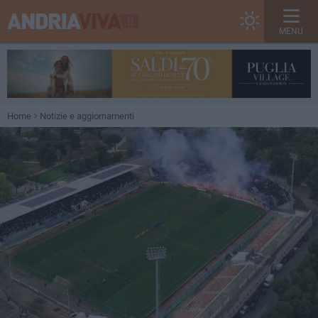
MENU
Home
Notizie e aggiornamenti