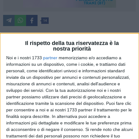
14
Il rispetto della tua riservatezza è la
Due intensi giorni di incontri e trattative sul versante Fidelis
nostra priorità
Andria. Prima il sindaco ha incontrato Giuseppe Di
Noi e i nostri 1733
partner
memorizziamo e/o accediamo a
Benedetto, l'amministratore dimissionario Montuori, il
informazioni su un dispositivo, come i cookie, e trattiamo dati
consulente della società, il direttore sportivo e il direttore
personali, come identificatori univoci e informazioni standard
generale per verificare gli impegni assunti in precedenza.
inviate da un dispositivo per annunci e contenuti personalizzati,
"L'ex presidente ha sistemato le pendenze con alcuni fornitori
misurazione di annunci e contenuti, analisi dell'audience e
e in data odierna anche quella con l'ex allenatore Danucci,
sviluppo dei servizi.
Con la tua autorizzazione noi e i nostri
partner possiamo utilizzare dati precisi di geolocalizzazione e
evitando così alla squadra il punto di penalizzazione se non
identificazione tramite la scansione del dispositivo. Puoi fare clic
si fosse ripettata questa scadenza. Sempre da Giuseppe Di
per consentire a noi e ai nostri 1733 partner il trattamento per le
Benedetto sono stati assolti alcuni adempimenti logistici
finalità sopra descritte. In alternativa puoi accedere a
legati alla trasferta di Casarano. Insomma, ci sono segnali di
informazioni più dettagliate e modificare le tue preferenze prima
collaborazione e rispetto degli accordi e di questo sono ben
di acconsentire o di negare il consenso.
Si rende noto che alcuni
lieta, confidando nella positiva conclusione di tutta la
trattamenti dei dati personali possono non richiedere il tuo