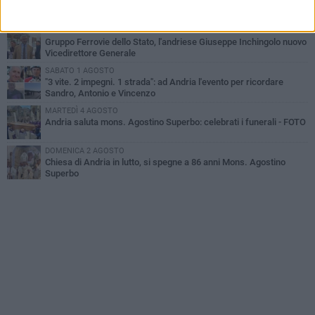
Cattivo odore dall’abitazione, la macabra scoperta: trovato morto
un uomo di 55 anni
VENERDÌ 31 LUGLIO
Gruppo Ferrovie dello Stato, l'andriese Giuseppe Inchingolo nuovo
Vicedirettore Generale
SABATO 1 AGOSTO
"3 vite. 2 impegni. 1 strada": ad Andria l'evento per ricordare
Sandro, Antonio e Vincenzo
MARTEDÌ 4 AGOSTO
Andria saluta mons. Agostino Superbo: celebrati i funerali - FOTO
DOMENICA 2 AGOSTO
Chiesa di Andria in lutto, si spegne a 86 anni Mons. Agostino
Superbo