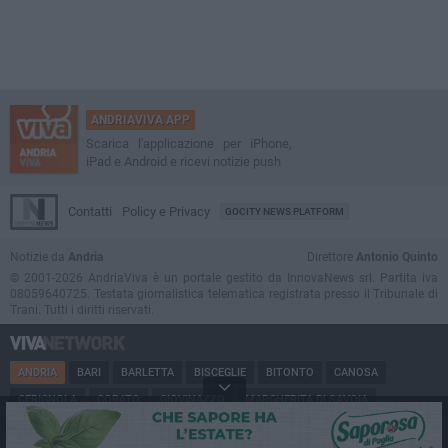
ANDRIAVIVA APP
Scarica l'applicazione per iPhone,
iPad e Android e ricevi notizie push
Contatti
Policy e Privacy
GOCITY NEWS PLATFORM
Notizie da
Andria
Direttore
Antonio Quinto
© 2001-2026 AndriaViva è un portale gestito da InnovaNews srl. Partita iva
08059640725. Testata giornalistica telematica registrata presso il Tribunale di
Trani. Tutti i diritti riservati.
ANDRIA
BARI
BARLETTA
BISCEGLIE
BITONTO
CANOSA
CERIGNOLA
CORATO
GIOVINAZZO
MARGHERITA DI SAVOIA
MINERVINO
MODUGNO
MOLFETTA
PUGLIA
RUVO