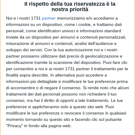
Il rispetto della tua riservatezza è la
nostra priorità
Noi e i nostri 1731
partner
memorizziamo e/o accediamo a
informazioni su un dispositivo, come i cookie, e trattiamo dati
personali, come identificatori univoci e informazioni standard
3
inviate da un dispositivo per annunci e contenuti personalizzati,
misurazione di annunci e contenuti, analisi dell'audience e
sviluppo dei servizi.
Con la tua autorizzazione noi e i nostri
partner possiamo utilizzare dati precisi di geolocalizzazione e
Una elezione che si tinge di giallo quella della
identificazione tramite la scansione del dispositivo. Puoi fare clic
Rappresentanza Sindacale Unitaria alla AslBt per paventate
per consentire a noi e ai nostri 1731 partner il trattamento per le
«Gravi irregolarità». I referenti della Fials Bat, Angelo Somma
finalità sopra descritte. In alternativa puoi accedere a
e Sergio Di Liddo, hanno riscontrato, a loro modo di vedere,
informazioni più dettagliate e modificare le tue preferenze prima
situazioni non in linea con quanto previsto dalle normative
di acconsentire o di negare il consenso.
Si rende noto che alcuni
trattamenti dei dati personali possono non richiedere il tuo
nel corso delle operazioni di voto per il rinnovo delle Rsu, le
consenso, ma hai il diritto di opporti a tale trattamento. Le tue
rappresentanze sindacali unitarie, all'interno delle strutture
preferenze si applicheranno solo a questo sito web. Puoi
dell'Asl Bt.
modificare le tue preferenze o revocare il consenso in qualsiasi
momento tornando su questo sito e facendo clic sul pulsante
«La commissione elettorale, con molta probabilità, annullerà
"Privacy" in fondo alla pagina web.
le operazioni di voto nel seggio 2 dell'ospedale "Dimiccoli" di