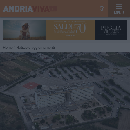
MENU
Home
Notizie e aggiornamenti