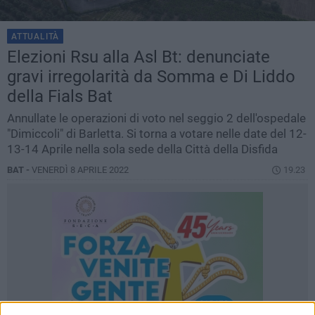
ATTUALITÀ
Elezioni Rsu alla Asl Bt: denunciate
gravi irregolarità da Somma e Di Liddo
della Fials Bat
Annullate le operazioni di voto nel seggio 2 dell'ospedale
"Dimiccoli" di Barletta. Si torna a votare nelle date del 12-
13-14 Aprile nella sola sede della Città della Disfida
BAT -
VENERDÌ 8 APRILE 2022
19.23