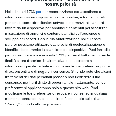
nostra priorità
Noi e i nostri 1733
partner
memorizziamo e/o accediamo a
informazioni su un dispositivo, come i cookie, e trattiamo dati
personali, come identificatori univoci e informazioni standard
29
inviate da un dispositivo per annunci e contenuti personalizzati,
misurazione di annunci e contenuti, analisi dell'audience e
sviluppo dei servizi.
Con la tua autorizzazione noi e i nostri
Profonda preoccupazione viene espressa dagli Assessori
partner possiamo utilizzare dati precisi di geolocalizzazione e
alla Qualità della Vita, Savino Losappio e alla Sicurezza,
identificazione tramite la scansione del dispositivo. Puoi fare clic
per consentire a noi e ai nostri 1733 partner il trattamento per le
Pasquale Colasuonno per i numerosi disagi che gli utenti di
finalità sopra descritte. In alternativa puoi accedere a
Andria e delle città vicine stanno subendo sulla tratta
informazioni più dettagliate e modificare le tue preferenze prima
ferroviaria Andria-Bari, gestita dalla Ferrovia Bari-Nord.
di acconsentire o di negare il consenso.
Si rende noto che alcuni
I due esponenti della Giunta Comunale, raccogliendo
trattamenti dei dati personali possono non richiedere il tuo
numerose doglianze giunte all'attenzione
consenso, ma hai il diritto di opporti a tale trattamento. Le tue
dell'amministrazione, hanno sottoposto la vicenda
preferenze si applicheranno solo a questo sito web. Puoi
all'attenzione dell'Assessore regionale alla Mobilità Raffaele
modificare le tue preferenze o revocare il consenso in qualsiasi
momento tornando su questo sito e facendo clic sul pulsante
Piemontese ed alla Direzione Generale di Ferrotranviaria.
"Privacy" in fondo alla pagina web.
«Le nostre preoccupazioni riguardano quotidiane