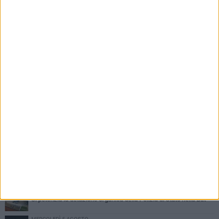
PIÙ LETTI QUESTA SETTIMANA
VENERDÌ 7 AGOSTO
Giovane donna investita all'incrocio tra via Bisceglie e via Mozart
MARTEDÌ 4 AGOSTO
Cattivo odore dall’abitazione, la macabra scoperta: trovato morto
un uomo di 55 anni
VENERDÌ 7 AGOSTO
Si potenzia la dotazione organica della Polizia di Stato nella Bat