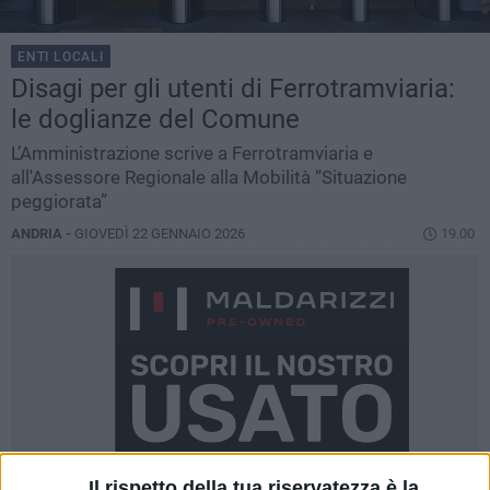
ENTI LOCALI
Disagi per gli utenti di Ferrotramviaria:
le doglianze del Comune
L’Amministrazione scrive a Ferrotramviaria e
all'Assessore Regionale alla Mobilità “Situazione
peggiorata”
ANDRIA -
GIOVEDÌ 22 GENNAIO 2026
19.00
Il rispetto della tua riservatezza è la