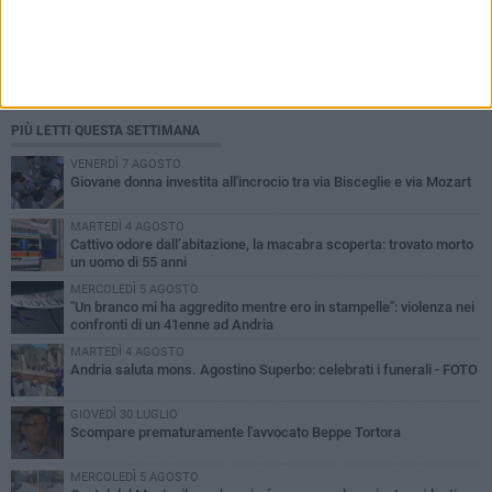
PIÙ LETTI QUESTA SETTIMANA
VENERDÌ 7 AGOSTO
Giovane donna investita all'incrocio tra via Bisceglie e via Mozart
MARTEDÌ 4 AGOSTO
Cattivo odore dall’abitazione, la macabra scoperta: trovato morto
un uomo di 55 anni
MERCOLEDÌ 5 AGOSTO
"Un branco mi ha aggredito mentre ero in stampelle": violenza nei
confronti di un 41enne ad Andria
MARTEDÌ 4 AGOSTO
Andria saluta mons. Agostino Superbo: celebrati i funerali - FOTO
GIOVEDÌ 30 LUGLIO
Scompare prematuramente l'avvocato Beppe Tortora
MERCOLEDÌ 5 AGOSTO