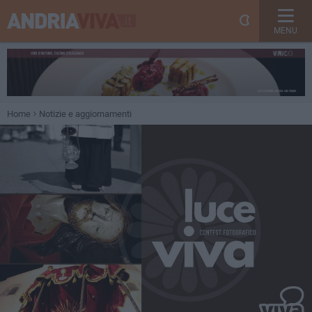
MENU
Home
Notizie e aggiornamenti