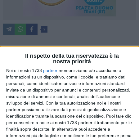
2
Oggi è l'ultimo giorno per partecipare al contest gratuito
Il rispetto della tua riservatezza è la
"
LuceViva
", organizzato dal circuito d'informazione locale
nostra priorità
"
Viva Network
" con lo scopo di raccontare i
riti
più suggestivi
Noi e i nostri 1733
partner
memorizziamo e/o accediamo a
della
Settimana Santa
in
Puglia 2023
.
informazioni su un dispositivo, come i cookie, e trattiamo dati
personali, come identificatori univoci e informazioni standard
inviate da un dispositivo per annunci e contenuti personalizzati,
In queste ore c'è ancora tempo per compilare il
modulo di
misurazione di annunci e contenuti, analisi dell'audience e
adesione
, inviare i propri scatti (
massimo
2) all'indirizzo
sviluppo dei servizi.
Con la tua autorizzazione noi e i nostri
email
lucevivacontest@gmail.com
e avere la possibilità di
partner possiamo utilizzare dati precisi di geolocalizzazione e
vedere le proprie fotografie selezionate per la mostra
identificazione tramite la scansione del dispositivo. Puoi fare clic
fotografica che sarà allestita a
Molfetta
, nella
Sala dei
per consentire a noi e ai nostri 1733 partner il trattamento per le
Templari
, dal
28 aprile
.
finalità sopra descritte. In alternativa puoi accedere a
informazioni più dettagliate e modificare le tue preferenze prima