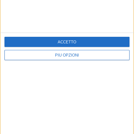
ACCETTO
Altri contenuti a tema
PIÙ OPZIONI
ATTUALITÀ
TERRITORIO
L'occhio e la passione di
La bellezza rurale di Castel
Oliviero Toscani: quella foto
del Monte premiata dalla
al cuoco contadino di Andria
Regione in uno scatto di
Pietro Zito
Pietro Amendolara