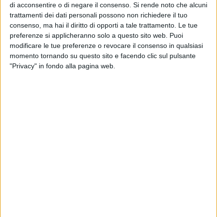
di acconsentire o di negare il consenso.
Si rende noto che alcuni
Alle 3 foto più meritevoli sarà consegnato un trofeo, mentre
trattamenti dei dati personali possono non richiedere il tuo
per 20 foto degne di menzione speciale è previsto un
consenso, ma hai il diritto di opporti a tale trattamento. Le tue
attestato.
preferenze si applicheranno solo a questo sito web. Puoi
Gli scatti saranno selezionati da una commissione di giurati
modificare le tue preferenze o revocare il consenso in qualsiasi
con esperienza nel settore della
fotografia
e del
momento tornando su questo sito e facendo clic sul pulsante
fotogiornalismo
, che vi presentiamo di seguito.
"Privacy" in fondo alla pagina web.
La giuria
Pietro Amendolara
"Solo guardando con occhi diversi la Nostra Terra saremo in
grado di cambiarla", questo il pensiero che anima Pietro
Amendolara, fotografico paesaggista nativo di
Bitonto
e
residente a
Gravina in Puglia
. Ha realizzato diverse mostre
personali sul territorio pugliese e ha collaborato con editori,
riviste, libri, inclusa la collaborazione con: "
Amazing Puglia
",
"
Gambero Rosso
", "
la Repubblica Bari
" "
HuffPost Italia
". Nel
2019 ha pubblicato il suo primo libro "
Dentro l'Orizzonte.
Gravina un paese del Sud
". Collabora con troupe televisive e
cinematografiche, come location manager e fotografo di