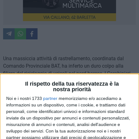
Una massiccia attività di rastrellamento, coordinata dal
Comando Provinciale BAT, ha inferto un duro colpo alla
filiera del riciclaggio di veicoli nel nord barese. I Carabinieri
della Compagnia di Andria, supportati dai militari del 4°
Il rispetto della tua riservatezza è la
Reggimento a Cavallo e dallo Squadrone Cacciatori Puglia,
nostra priorità
hanno individuato numerosi depositi di mezzi rubati
Noi e i nostri 1733
partner
memorizziamo e/o accediamo a
all'interno delle aree rurali del Parco Naturale Regionale
informazioni su un dispositivo, come i cookie, e trattiamo dati
dell'Alta Murgia.
personali, come identificatori univoci e informazioni standard
inviate da un dispositivo per annunci e contenuti personalizzati,
misurazione di annunci e contenuti, analisi dell'audience e
L'operazione, condotta con tattiche di perlustrazione in aree
sviluppo dei servizi.
Con la tua autorizzazione noi e i nostri
impervie, ha portato al rinvenimento di svariate autovetture
partner possiamo utilizzare dati precisi di geolocalizzazione e