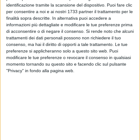
— tra utilitarie di ultima generazione e SUV — oltre a diversi
identificazione tramite la scansione del dispositivo. Puoi fare clic
mezzi agricoli. I veicoli sono stati trovati in condizioni di
per consentire a noi e ai nostri 1733 partner il trattamento per le
totale disassemblaggio: carcasse spogliate di motori,
finalità sopra descritte. In alternativa puoi accedere a
componenti meccaniche e carrozzeria.
informazioni più dettagliate e modificare le tue preferenze prima
di acconsentire o di negare il consenso.
Si rende noto che alcuni
trattamenti dei dati personali possono non richiedere il tuo
consenso, ma hai il diritto di opporti a tale trattamento. Le tue
preferenze si applicheranno solo a questo sito web. Puoi
modificare le tue preferenze o revocare il consenso in qualsiasi
momento tornando su questo sito e facendo clic sul pulsante
"Privacy" in fondo alla pagina web.
Il blitz ha documentato la velocità d'esecuzione delle