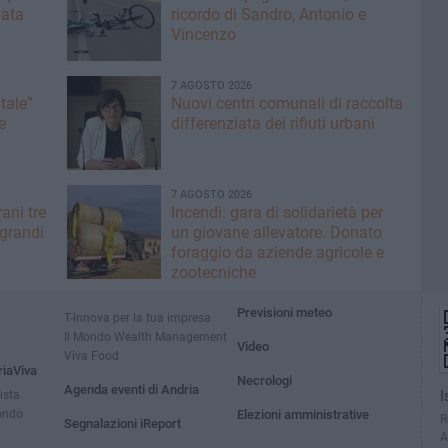
mata
ricordo di Sandro, Antonio e
Vincenzo
7 AGOSTO 2026
tale”
Nuovi centri comunali di raccolta
e
differenziata dei rifiuti urbani
7 AGOSTO 2026
ani tre
Incendi: gara di solidarietà per
 grandi
un giovane allevatore. Donato
foraggio da aziende agricole e
zootecniche
Previsioni meteo
T-innova per la tua impresa
Il Mondo Wealth Management
Video
Viva Food
riaViva
Necrologi
Agenda eventi di Andria
ista
I
ondo
Elezioni amministrative
R
Segnalazioni iReport
A