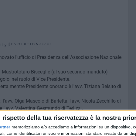
d by
ovato l'ufficio di Presidenza dell'Associazione Nazionale
a Mastrototaro Bisceglie (al suo secondo mandato)
olo, nel ruolo di Vice Presidente.
letta mentre Presidente onorario è l'avv. Tiziana Belsito di
 l'avv. Olga Mascolo di Barletta, l'avv. Nicola Zecchillo di
 e l'avv. Valentina Gesmundo di Terlizzi.
 senza scopo di lucro é composto da avvocati che
l rispetto della tua riservatezza è la nostra prior
artner
memorizziamo e/o accediamo a informazioni su un dispositivo, c
izione della categoria la formazione continua e periodica
ali, come identificatori univoci e informazioni standard inviate da un di