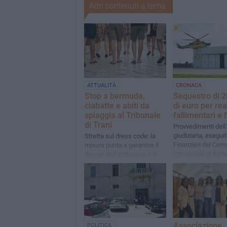
Altri contenuti a tema
ATTUALITÀ
CRONACA
Stop a bermuda,
Sequestro di 2
ciabatte e abiti da
di euro per rea
spiaggia al Tribunale
fallimentari e f
di Trani
Provvedimenti dell’
giudiziaria, eseguit
Stretta sul dress code: la
Finanzieri del Co
misura punta a garantire il
Provinciale di Barle
decoro dell'istituzione e a
Andria Trani
uniformare i controlli agli
ingressi
Associazione
POLITICA