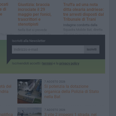
ocati
Giustizia: braccia
Truffa ad una nota
e di
incrociate il 29
ditta olearia andriese:
se
maggio per fonici,
tre arresti disposti dal
trascrittori e
Tribunale di Trani
stenotipisti
Indagine condotta dalla
Squadra Mobile Bat, diretta
Nella Bat si prevede
dal vice Questore aggiunto
 Elisabetta
un’ampia adesione alla
Gianluca Gentiluomo.
idente
mobilitazione: “Non
Iscriviti alla Newsletter
Sequestro preventivo di
roclamata
chiediamo la luna ma
426mila euro
o
continuità lavorativa,
Iscriviti
contratti e paga oraria
dignitosi”
Iscrivendoti accetti i
termini
e la
privacy policy
7 AGOSTO 2026
età del
Si potenzia la dotazione
ndria
organica della Polizia di Stato
nella Bat
7 AGOSTO 2026
plifica
3 vite 2 impegni 1 strada, nel