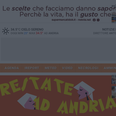
PI
34.5
°C
CIELO SERENO
NOTIZIE
34.5°
OGGI MIN
25°
MAX
AD
ANDRIA
DIRETTORE
ANTO
Vi
41
AGENDA
IREPORT
METEO
VIDEO
NECROLOGI
AMMIN
do