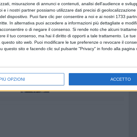
 con l'ordine professionale e gli organismi istituzionali
zzati, misurazione di annunci e contenuti, analisi dell'audience e svilupp
i e i nostri partner possiamo utilizzare dati precisi di geolocalizzazione 
ha tenuto a dichiarare la riconfermata presidente avv.
del dispositivo. Puoi fare clic per consentire a noi e ai nostri 1733 partn
critte. In alternativa puoi accedere a informazioni più dettagliate e modif
a Presidenza continuerò , unitamente agli altri colleghi, ad
acconsentire o di negare il consenso.
Si rende noto che alcuni trattamen
o ed evidenziando la funzione sociale rivestita dalla
e il tuo consenso, ma hai il diritto di opporti a tale trattamento. Le tue
 questo sito web. Puoi modificare le tue preferenze o revocare il conse
questo sito e facendo clic sul pulsante "Privacy" in fondo alla pagina
ASSOCIAZIONE NAZIONALE AVVOCATI ITALIANI
7 AGOSTO 2026
he punto
Giovane donna investita
ntro tra
all'incrocio tra via Bisceglie e via
PIÙ OPZIONI
ACCETTO
Mozart