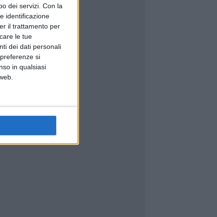
o dei servizi.
Con la
e identificazione
er il trattamento per
icare le tue
ti dei dati personali
 preferenze si
nso in qualsiasi
 web.