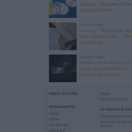
davvero: l’esperienza fir
Eurospin Online
7 AGOSTO 2026
Comune: “Buono libri digi
ecco l'elenco delle 11 ditt
accreditate
7 AGOSTO 2026
Cinema Fuori Museo, a Tr
nuovi appuntamenti tra i
classici del cinema
Notizie da Andria
Basket
Running e Atletica
Notizie sportive
Le Rubriche di And
Calcio
Non perdiamoci di v
Volley
Alla scoperta del m
Arti Marziali
olivicolo
Calcio a 5