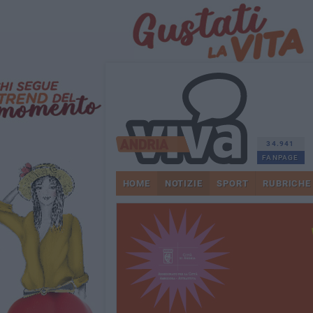
34.941
FANPAGE
HOME
NOTIZIE
SPORT
RUBRICHE