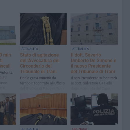
ATTUALITÀ
ATTUALITÀ
0 mln
Stato di agitazione
Il dott. Saverio
ti
dell'Avvocatura del
Umberto De Simone è
iscali
Circondario del
il nuovo Presidente
Tribunale di Trani
del Tribunale di Trani
Autorità
i dai
Per le gravi criticità da
Il neo Presidente subentrerà
mando
tempo riscontrate all'Ufficio
al dott. Salvatore Casiello
tta
del Giudice di Pace di Trani
dopo il decreto del Capo
dello Stato
ATTUALITÀ
CRONACA