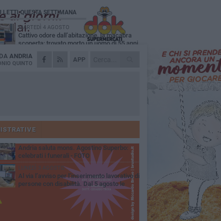
Ù LETTI QUESTA SETTIMANA
MARTEDÌ 4 AGOSTO
Cattivo odore dall’abitazione, la macabra
scoperta: trovato morto un uomo di 55 anni
 DA
ANDRIA
SABATO 1 AGOSTO
APP
"3 vite. 2 impegni. 1 strada": ad Andria
NIO QUINTO
l'evento per ricordare Sandro, Antonio e
ncenzo
MERCOLEDÌ 5 AGOSTO
"Un branco mi ha aggredito mentre ero in
stampelle": violenza nei confronti di un
enne ad Andria
GIOVEDÌ 30 LUGLIO
Scompare prematuramente l'avvocato
Beppe Tortora
ISTRATIVE
MARTEDÌ 4 AGOSTO
Andria saluta mons. Agostino Superbo:
celebrati i funerali - FOTO
LUNEDÌ 3 AGOSTO
Al via l’avviso per l’inserimento lavorativo di
persone con disabilità. Dal 5 agosto le
mande