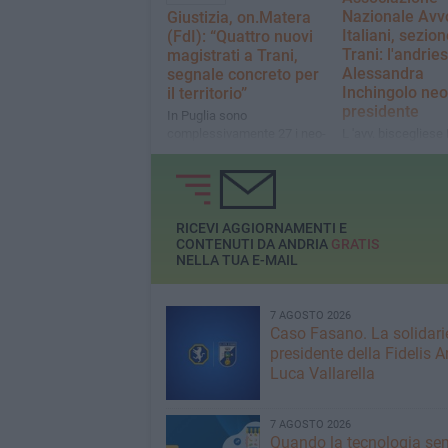
Nazionale Avv
Giustizia, on.Matera
Italiani, sezion
(FdI): “Quattro nuovi
Trani: l'andrie
magistrati a Trani,
Alessandra
segnale concreto per
Inchingolo neo
il territorio”
presidente
In Puglia sono
complessivamente 27 i neo-
L 'avv. biscegliese
magistrati assegnati agli
Mastrototaro, pres
uffici giudiziari
uscente, è stata p
Presidente onorari
RICEVI AGGIORNAMENTI E
CONTENUTI DA ANDRIA
GRATIS
NELLA TUA E-MAIL
7 AGOSTO 2026
Caso Fasano. La solidari
presidente della Fidelis A
Luca Vallarella
7 AGOSTO 2026
Quando la tecnologia sem