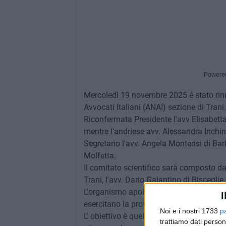
Powere
Mercoledì 19 novembre 2025 é stato rinn
Avvocati Italiani (ANAI) sezione di Trani.
Riconfermata Presidente l'avv Elisabett
mentre l'andriese avv. Alessandra Inching
Segretario l'avv. Angela Monterisi di Bar
Molfetta.
Il comitato scientifico sarà composto da:
Trani, l'avv. Dario Galantino di Bisceglie
L'organismo apolitico, democratico e se
I
esercitano la professione sul territorio.
Noi e i nostri 1733
p
L' obiettivo è quello di mettere a dispos
trattiamo dati person