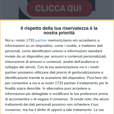
Il rispetto della tua riservatezza è la
A cura di
nostra priorità
LUISA SGARRA
Noi e i nostri 1733
partner
memorizziamo e/o accediamo a
informazioni su un dispositivo, come i cookie, e trattiamo dati
personali, come identificatori univoci e informazioni standard
Per anni, il potenziale turistico di Andria è rimasto
inviate da un dispositivo per annunci e contenuti personalizzati,
misurazione di annunci e contenuti, analisi dell'audience e
indissolubilmente legato alla maestosità di
Castel del
sviluppo dei servizi.
Con la tua autorizzazione noi e i nostri
Monte
, spesso percepito però come un'entità isolata dal
partner possiamo utilizzare dati precisi di geolocalizzazione e
tessuto urbano. L'amministrazione guidata dalla Sindaca
identificazione tramite la scansione del dispositivo. Puoi fare clic
Giovanna Bruno
ha deciso di invertire questa rotta,
per consentire a noi e ai nostri 1733 partner il trattamento per le
trasformando una suggestione del 2020 in un asset politico
finalità sopra descritte. In alternativa puoi accedere a
e culturale concreto: il consolidamento del brand
"Andria,
informazioni più dettagliate e modificare le tue preferenze prima
Città Federiciana"
.
di acconsentire o di negare il consenso.
Si rende noto che alcuni
trattamenti dei dati personali possono non richiedere il tuo
consenso, ma hai il diritto di opporti a tale trattamento. Le tue
L'obiettivo
è chiaro: fare in modo che il visitatore non si limiti