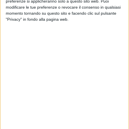
preferenze si applicheranno solo a questo sito web. Puoi
a una tappa fugace al castello ottagonale, ma scopra una
modificare le tue preferenze o revocare il consenso in qualsiasi
città che respira, vive e comunica i valori identitari legati a
momento tornando su questo sito e facendo clic sul pulsante
Federico II di Svevia
.
"Privacy" in fondo alla pagina web.
Il primo passo formale di questa nuova strategia si è
concretizzato nei giorni scorsi con la
firma del protocollo
d'intesa istituzionale
siglato con la città di Jesi, nelle
Marche.
L'accordo, della durata di tre anni
, punta alla
valorizzazione
congiunta della
figura dello Stupor Mundi.
Non si tratta di una scelta casuale, ma di un ritorno alle
origini:
Jesi
fu infatti definita dallo stesso imperatore come
la sua "
Betlemme
" per avergli dato i natali nel lontano 1194.
Oggi, la città marchigiana rappresenta un vero e proprio
modello di riferimento per il marketing territoriale, grazie a
un'identità diffusa dove monumenti, percorsi scolastici e
prodotti tipici narrano coerentemente la storia del Puer
Apuliae. Un impegno istituzionale che va ben oltre la
semplice celebrazione, trasformandosi in un reale volano