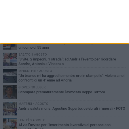
PIÙ LETTI QUESTA SETTIMANA
MARTEDÌ 4 AGOSTO
Cattivo odore dall’abitazione, la macabra scoperta: trovato morto
un uomo di 55 anni
SABATO 1 AGOSTO
"3 vite. 2 impegni. 1 strada": ad Andria l'evento per ricordare
Sandro, Antonio e Vincenzo
MERCOLEDÌ 5 AGOSTO
"Un branco mi ha aggredito mentre ero in stampelle": violenza nei
confronti di un 41enne ad Andria
GIOVEDÌ 30 LUGLIO
Scompare prematuramente l'avvocato Beppe Tortora
MARTEDÌ 4 AGOSTO
Andria saluta mons. Agostino Superbo: celebrati i funerali - FOTO
LUNEDÌ 3 AGOSTO
Al via l’avviso per l’inserimento lavorativo di persone con