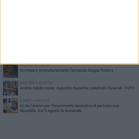
PIÙ LETTI QUESTA SETTIMANA
MARTEDÌ 4 AGOSTO
Cattivo odore dall’abitazione, la macabra scoperta: trovato morto
un uomo di 55 anni
SABATO 1 AGOSTO
"3 vite. 2 impegni. 1 strada": ad Andria l'evento per ricordare
Sandro, Antonio e Vincenzo
MERCOLEDÌ 5 AGOSTO
"Un branco mi ha aggredito mentre ero in stampelle": violenza nei
confronti di un 41enne ad Andria
GIOVEDÌ 30 LUGLIO
Scompare prematuramente l'avvocato Beppe Tortora
MARTEDÌ 4 AGOSTO
Andria saluta mons. Agostino Superbo: celebrati i funerali - FOTO
LUNEDÌ 3 AGOSTO
Al via l’avviso per l’inserimento lavorativo di persone con
disabilità. Dal 5 agosto le domande