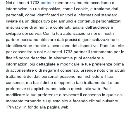
Noi e i nostri 1733
partner
memorizziamo e/o accediamo a
informazioni su un dispositivo, come i cookie, e trattiamo dati
personali, come identificatori univoci e informazioni standard
5
inviate da un dispositivo per annunci e contenuti personalizzati,
misurazione di annunci e contenuti, analisi dell'audience e
sviluppo dei servizi.
Con la tua autorizzazione noi e i nostri
partner possiamo utilizzare dati precisi di geolocalizzazione e
Giovedì 14 novembre, presso il Chiostro di San Francesco ad
identificazione tramite la scansione del dispositivo. Puoi fare clic
Andria, a partire dalle ore 9, si terrà a cura del Dipartimento
per consentire a noi e ai nostri 1733 partner il trattamento per le
Dipendenze Patologiche Asl Bt - diretto dal dott. Gianfranco
finalità sopra descritte. In alternativa puoi accedere a
Mansi - in collaborazione con l'Ordine degli assistenti sociali
informazioni più dettagliate e modificare le tue preferenze prima
ed il Consiglio Regionale della Puglia e con il patrocinio del
di acconsentire o di negare il consenso.
Si rende noto che alcuni
trattamenti dei dati personali possono non richiedere il tuo
Comune di Andria, un convegno dal titolo "Alcol: tra cultura e
consenso, ma hai il diritto di opporti a tale trattamento. Le tue
salute".
preferenze si applicheranno solo a questo sito web. Puoi
Interverranno, per i saluti istituzionali, tra gli altri, la Direttrice
modificare le tue preferenze o revocare il consenso in qualsiasi
Generale Asl Bt Tiziana Dimatteo, il Direttore Sanitario Asl Bt
momento tornando su questo sito e facendo clic sul pulsante
Alessandro Scelzi e la sindaca della Città di Andria Giovanna
"Privacy" in fondo alla pagina web.
Bruno.
A seguire, alla presenza di professionisti ed esperti del
settore, numerosi saranno gli interventi in una giornata