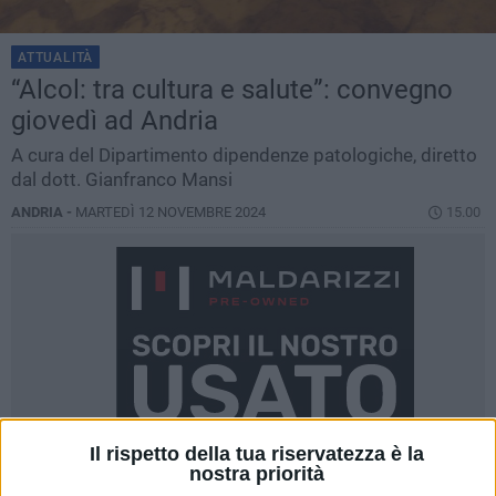
ATTUALITÀ
“Alcol: tra cultura e salute”: convegno
giovedì ad Andria
A cura del Dipartimento dipendenze patologiche, diretto
dal dott. Gianfranco Mansi
ANDRIA -
MARTEDÌ 12 NOVEMBRE 2024
15.00
Il rispetto della tua riservatezza è la
nostra priorità