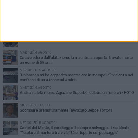
PIÙ LETTI QUESTA SETTIMANA
VENERDÌ 7 AGOSTO
Giovane donna investita all'incrocio tra via Bisceglie e via Mozart
MARTEDÌ 4 AGOSTO
Cattivo odore dall’abitazione, la macabra scoperta: trovato morto
un uomo di 55 anni
MERCOLEDÌ 5 AGOSTO
"Un branco mi ha aggredito mentre ero in stampelle": violenza nei
confronti di un 41enne ad Andria
MARTEDÌ 4 AGOSTO
Andria saluta mons. Agostino Superbo: celebrati i funerali - FOTO
GIOVEDÌ 30 LUGLIO
Scompare prematuramente l'avvocato Beppe Tortora
MERCOLEDÌ 5 AGOSTO
Castel del Monte, il parcheggio é sempre selvaggio. I residenti:
"Tutelare il maniero tra vivibilità e rispetto del paesaggio"