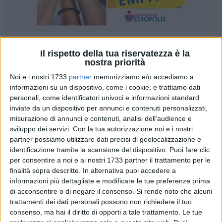
Il rispetto della tua riservatezza è la
nostra priorità
Noi e i nostri 1733
partner
memorizziamo e/o accediamo a
Per alcuni giorni, a Trani, in molti ci hanno creduto davvero:
informazioni su un dispositivo, come i cookie, e trattiamo dati
"Il Vecchio e il Mare" stava per chiudere e trasformarsi in un
personali, come identificatori univoci e informazioni standard
inviate da un dispositivo per annunci e contenuti personalizzati,
parcheggio. Manifesti affissi in città, immagini realistiche
misurazione di annunci e contenuti, analisi dell'audience e
generate con l'intelligenza artificiale e un messaggio
sviluppo dei servizi.
Con la tua autorizzazione noi e i nostri
piuttosto chiaro – "Addio Vecchio. Addio Mare" – hanno
partner possiamo utilizzare dati precisi di geolocalizzazione e
acceso dubbi, discussioni e preoccupazioni.
identificazione tramite la scansione del dispositivo. Puoi fare clic
per consentire a noi e ai nostri 1733 partner il trattamento per le
Ma nulla era vero. Le presunte voci su questa (falsa) notizia
finalità sopra descritte. In alternativa puoi accedere a
sono state utilizzare per una campagna di comunicazione a
informazioni più dettagliate e modificare le tue preferenze prima
di acconsentire o di negare il consenso.
Si rende noto che alcuni
cura di ALegra Group costruita per sorprendere e potare i
trattamenti dei dati personali possono non richiedere il tuo
tranesi a riflettere su due aspetti: quello della diffusione
consenso, ma hai il diritto di opporti a tale trattamento. Le tue
incontrollata di notizie – spesso fasulle – attraverso il