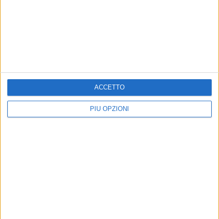
ANDRIA - 19 NOVEMBRE 2012
Pino Aprile e il Prof. Viesti presentano Mai più
Terroni e Mezzogiorno a tradimento
Precedente
1
2
...
159
160
161
162
163
ACCETTO
Successiva
PIÙ OPZIONI