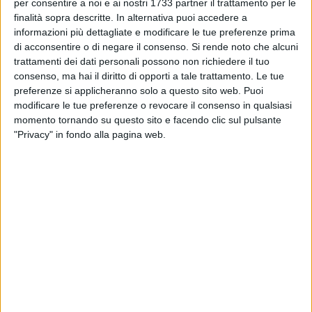
ANDRIA - 30 NOVEMBRE 2012
per consentire a noi e ai nostri 1733 partner il trattamento per le
«#qocogram» : il primo concorso fotografico di
finalità sopra descritte. In alternativa puoi accedere a
Qoco su Instagram
informazioni più dettagliate e modificare le tue preferenze prima
di acconsentire o di negare il consenso.
Si rende noto che alcuni
trattamenti dei dati personali possono non richiedere il tuo
ANDRIA - 29 NOVEMBRE 2012
consenso, ma hai il diritto di opporti a tale trattamento. Le tue
Tanti gli appuntamenti per la XIII edizione di
preferenze si applicheranno solo a questo sito web. Puoi
«Qoco» Capitale: un filo d'olio nel piatto
modificare le tue preferenze o revocare il consenso in qualsiasi
momento tornando su questo sito e facendo clic sul pulsante
ANDRIA - 29 NOVEMBRE 2012
"Privacy" in fondo alla pagina web.
Andria «capitale» della musica lirica
internazionale
ANDRIA - 28 NOVEMBRE 2012
«Lupi di fronte al Mare» , presentazione ad
Andria del primo romanzo di Carlo Mazza
ANDRIA - 27 NOVEMBRE 2012
«Voci e musiche per la pace»: un concerto per
ricordare don Tonino Bello