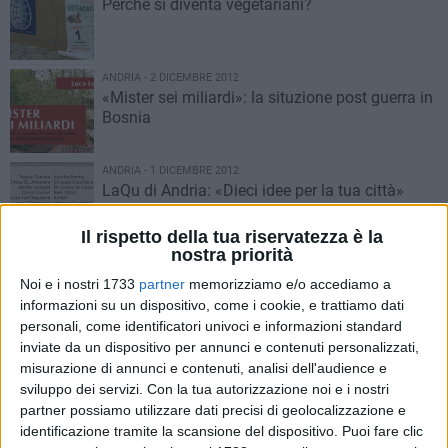
Perché si diventa vegetariani?
ANDRIA - 2 DICEMBRE 2012
«Mister sei miliardi»: la situzione post guerra in
Bosnia
ANDRIA - 1 DICEMBRE 2012
LaQu di Andria: «Dieci idee per la tua città»
Il rispetto della tua riservatezza è la
nostra priorità
ANDRIA - 30 NOVEMBRE 2012
Solidarietà in Ballo: Andria a favore dei disabili
Noi e i nostri 1733
partner
memorizziamo e/o accediamo a
informazioni su un dispositivo, come i cookie, e trattiamo dati
personali, come identificatori univoci e informazioni standard
inviate da un dispositivo per annunci e contenuti personalizzati,
ANDRIA - 30 NOVEMBRE 2012
misurazione di annunci e contenuti, analisi dell'audience e
La Cultura può salvare il mondo? Terzo
sviluppo dei servizi.
Con la tua autorizzazione noi e i nostri
dialogo del progetto LiberaMente
partner possiamo utilizzare dati precisi di geolocalizzazione e
identificazione tramite la scansione del dispositivo. Puoi fare clic