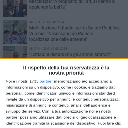
Miscioscia: "A proposito di Tari, al danno si
aggiunge la beffa"
ANDRIA - 5 LUGLIO 2024
Mobilitazione Cittadini per la Salute Pubblica,
Vurchio: "Necessario un Piano di
localizzazione delle antenne"
ANDRIA - 21 GIUGNO 2024
"I cittadini disturbano gli amministratori?
Riempiamo il campo di umiltà e buon senso"
Il rispetto della tua riservatezza è la
nostra priorità
ANDRIA - 19 GIUGNO 2024
Don Ettore Lestingi: “Per fare l’albero ci vuole il
Noi e i nostri 1733
partner
memorizziamo e/o accediamo a
seme...”
informazioni su un dispositivo, come i cookie, e trattiamo dati
personali, come identificatori univoci e informazioni standard
inviate da un dispositivo per annunci e contenuti personalizzati,
ANDRIA - 18 GIUGNO 2024
misurazione di annunci e contenuti, analisi dell'audience e
Contrada Lamapaola ad Andria, pericolo
sviluppo dei servizi.
Con la tua autorizzazione noi e i nostri
latente nell’incrocio di vari vie
partner possiamo utilizzare dati precisi di geolocalizzazione e
identificazione tramite la scansione del dispositivo. Puoi fare clic