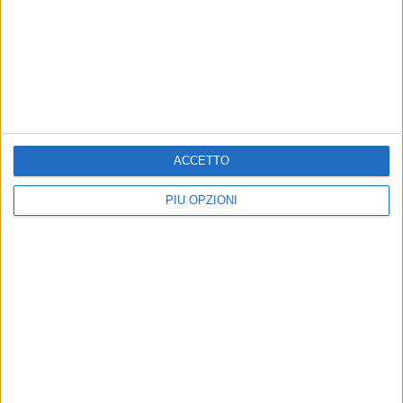
Cimitero comunale!
ANDRIA - 20 MAGGIO 2024
SAP Bat: Tanti gli appuntamenti per la XXXII
edizione del "Memorial Day"
Precedente
1
2
...
4
5
6
7
8
...
ACCETTO
Successiva
PIÙ OPZIONI