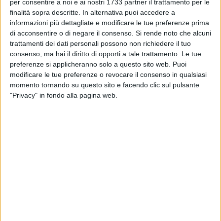
ANDRIA - 18 GIUGNO 2024
per consentire a noi e ai nostri 1733 partner il trattamento per le
Comitato per il nuovo ospedale Bat: "La Dg
finalità sopra descritte. In alternativa puoi accedere a
della Asl nulla dice sia sui tempi che sul Piano
informazioni più dettagliate e modificare le tue preferenze prima
Clinico Gestionale"
di acconsentire o di negare il consenso.
Si rende noto che alcuni
trattamenti dei dati personali possono non richiedere il tuo
ANDRIA - 17 GIUGNO 2024
consenso, ma hai il diritto di opporti a tale trattamento. Le tue
"Guai ai vinti": analisi politica sul dato
preferenze si applicheranno solo a questo sito web. Puoi
elettorale di Andria
modificare le tue preferenze o revocare il consenso in qualsiasi
momento tornando su questo sito e facendo clic sul pulsante
ANDRIA - 15 GIUGNO 2024
"Privacy" in fondo alla pagina web.
Scompare l'ing. Ruggiero Napolitano: era stato
dirigente al Settore Ambiente del Comune di
Andria
ANDRIA - 15 GIUGNO 2024
Centrodestra: "Oggi nasceva la Provincia BAT,
Lodispoto dimentica"
ANDRIA - 13 GIUGNO 2024
Pellegrinaggio Macerata-Loreto: "Un cammino
irriducibile"