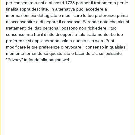
per consentire a noi e ai nostri 1733 partner il trattamento per le
finalità sopra descritte. In alternativa puoi accedere a
informazioni più dettagliate e modificare le tue preferenze prima
di acconsentire o di negare il consenso.
Si rende noto che alcuni
A cura di
trattamenti dei dati personali possono non richiedere il tuo
GIUSEPPE INCHINGOLO
consenso, ma hai il diritto di opporti a tale trattamento. Le tue
preferenze si applicheranno solo a questo sito web. Puoi
modificare le tue preferenze o revocare il consenso in qualsiasi
Con le premiazioni dei vincitori avvenuta nella cornice
momento tornando su questo sito e facendo clic sul pulsante
straordinariamente suggestiva del Teatro comunale
"Privacy" in fondo alla pagina web.
"Raffaele Lembo" di Canosa, si è concluso ieri sera 12
novembre, il Torneo Regionale di Scacchi. A vincere la coppa
del primo classificato sono stati Cristina Santeramo, di 15
anni, per la sezione femminile del torneo, ed Enrico
Gorgoglione, di 23 anni, della sezione maschile.
Le gare ufficiali, iniziate con "la prima mossa" affidata
simbolicamente al sindaco di Canosa Ernesto La Salvia, si
sono svolte domenica mattina nel Centro Servizi Culturali e
hanno visto sfidarsi i migliori scacchisti regionali, sotto la