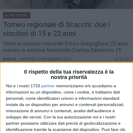
ALTRI SPORT
Torneo regionale di Scacchi: due i
vincitori di 15 e 23 anni
Vince la sezione maschile Enrico Gorgoglione 23 anni,
mentre la sezione femminile Cristina Santermo 15
PUGLIA -
MARTEDÌ 13 NOVEMBRE 2012
06.25
Il rispetto della tua riservatezza è la
nostra priorità
Noi e i nostri 1733
partner
memorizziamo e/o accediamo a
informazioni su un dispositivo, come i cookie, e trattiamo dati
personali, come identificatori univoci e informazioni standard
inviate da un dispositivo per annunci e contenuti personalizzati,
misurazione di annunci e contenuti, analisi dell'audience e
sviluppo dei servizi.
Con la tua autorizzazione noi e i nostri
partner possiamo utilizzare dati precisi di geolocalizzazione e
identificazione tramite la scansione del dispositivo. Puoi fare clic