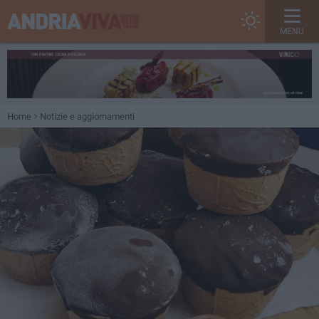
MENU
Home
Notizie e aggiornamenti