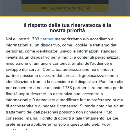
9
Il rispetto della tua riservatezza è la
nostra priorità
Noi e i nostri 1733
partner
memorizziamo e/o accediamo a
informazioni su un dispositivo, come i cookie, e trattiamo dati
Il caldo fa volare i consumi di gelato del 4% con il ritorno di
personali, come identificatori univoci e informazioni standard
coni e coppette che spesso sostituiscono anche il pasto,
inviate da un dispositivo per annunci e contenuti personalizzati,
quando le famiglie pugliesi spendono oltre 98 milioni di euro
misurazione di annunci e contenuti, analisi dell'audience e
l'anno per l'acquisto di gelati, con il cono che è entrato a
sviluppo dei servizi.
Con la tua autorizzazione noi e i nostri
pieno titolo a far parte del paniere dell'ISTAT. E' quanto
partner possiamo utilizzare dati precisi di geolocalizzazione e
emerge da una stima di Coldiretti Puglia su dati ISTAT e
identificazione tramite la scansione del dispositivo. Puoi fare clic
per consentire a noi e ai nostri 1733 partner il trattamento per le
dell'Osservatorio Sigep, con una tendenza alla
finalità sopra descritte. In alternativa puoi accedere a
destagionalizzazione del gelato che ormai si consuma in
informazioni più dettagliate e modificare le tue preferenze prima
ogni periodo dell'anno, ma l'estate si conferma il periodo in
di acconsentire o di negare il consenso.
Si rende noto che alcuni
cui risulta uno degli alimenti preferiti.
trattamenti dei dati personali possono non richiedere il tuo
consenso, ma hai il diritto di opporti a tale trattamento. Le tue
Il settore è in espansione anche grazie – aggiunge Coldiretti
preferenze si applicheranno solo a questo sito web. Puoi