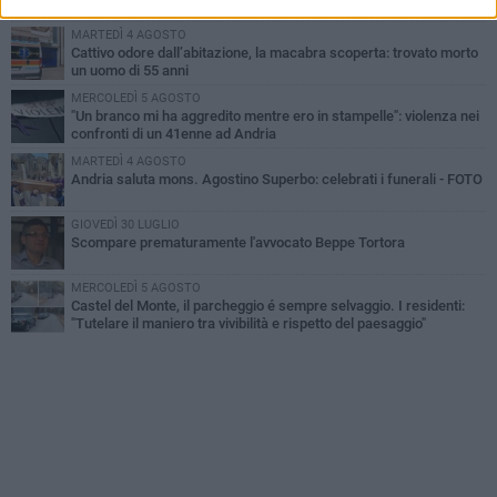
MARTEDÌ 4 AGOSTO
Cattivo odore dall’abitazione, la macabra scoperta: trovato morto
un uomo di 55 anni
MERCOLEDÌ 5 AGOSTO
"Un branco mi ha aggredito mentre ero in stampelle": violenza nei
confronti di un 41enne ad Andria
MARTEDÌ 4 AGOSTO
Andria saluta mons. Agostino Superbo: celebrati i funerali - FOTO
GIOVEDÌ 30 LUGLIO
Scompare prematuramente l'avvocato Beppe Tortora
MERCOLEDÌ 5 AGOSTO
Castel del Monte, il parcheggio é sempre selvaggio. I residenti:
"Tutelare il maniero tra vivibilità e rispetto del paesaggio"