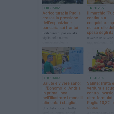
TERRITORIO
TERRITORIO
Agricoltura: in Puglia
Il marchio "Pug
cresce la pressione
continua a
dell'esposizione
conquistare sp
bancaria sui frantoi
nel carrello de
spesa degli ita
Forti preoccupazioni alla
vigilia della nuova
Il valore delle vend
campagna olearia
raggiunto quasi 26
euro, in crescita d
valore e del +3,3%
rispetto all'anno p
TERRITORIO
TERRITORIO
Salute e vivere sano:
Salute: frutta 
il "Bonomo" di Andria
verdura a scuo
in prima linea
contro 'invasio
nell'illustrare i modelli
ultra-formulati"
alimentari sbagliati
Puglia 10,3% m
obeso
Una dieta ricca di frutta,
verdura, legumi, cereali
A sottolinearlo è Co