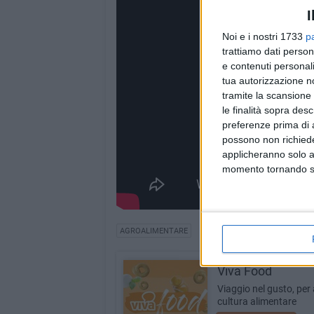
I
Noi e i nostri 1733
p
trattiamo dati person
e contenuti personali
tua autorizzazione no
tramite la scansione 
le finalità sopra des
preferenze prima di 
possono non richieder
applicheranno solo a
momento tornando su 
AGROALIMENTARE
Viva Food
Viaggio nel gusto, per 
cultura alimentare