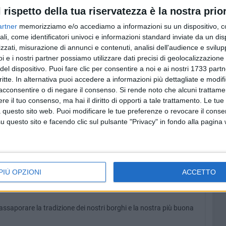
l rispetto della tua riservatezza è la nostra prior
artner
memorizziamo e/o accediamo a informazioni su un dispositivo, c
ali, come identificatori univoci e informazioni standard inviate da un di
zzati, misurazione di annunci e contenuti, analisi dell'audience e svilupp
i e i nostri partner possiamo utilizzare dati precisi di geolocalizzazione 
del dispositivo. Puoi fare clic per consentire a noi e ai nostri 1733 partn
critte. In alternativa puoi accedere a informazioni più dettagliate e modif
acconsentire o di negare il consenso.
Si rende noto che alcuni trattamen
e il tuo consenso, ma hai il diritto di opporti a tale trattamento. Le tue
 questo sito web. Puoi modificare le tue preferenze o revocare il conse
questo sito e facendo clic sul pulsante "Privacy" in fondo alla pagina
PIÙ OPZIONI
ACCETTO
assaporare la tradizione dei nostri borghi e la nostra più buona