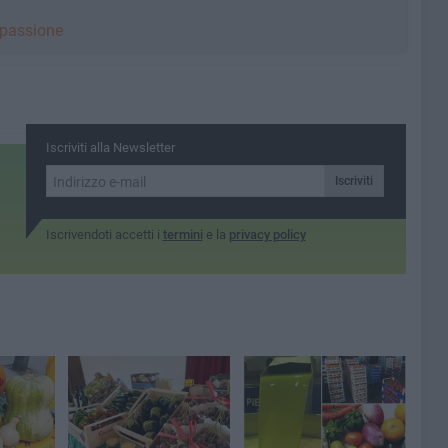
a passione
Iscriviti alla Newsletter
Iscriviti
Iscrivendoti accetti i
termini
e la
privacy policy