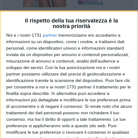
Il rispetto della tua riservatezza è la
2
nostra priorità
Noi e i nostri 1731
partner
memorizziamo e/o accediamo a
informazioni su un dispositivo, come i cookie, e trattiamo dati
«Lungi da me voler innescare un messaggio di carattere
personali, come identificatori univoci e informazioni standard
allarmistico in questo momento. Tuttavia mi corre l'obbligo
inviate da un dispositivo per annunci e contenuti personalizzati,
umano e professionale, in qualità di presidente dell'Ordine
misurazione di annunci e contenuti, analisi dell'audience e
dei Medici Chirurghi e Odontoiatri della Provincia di Barletta
sviluppo dei servizi.
Con la tua autorizzazione noi e i nostri
Andria Trani, di far presente quanto e come il Covid-19 sia
partner possiamo utilizzare dati precisi di geolocalizzazione e
identificazione tramite la scansione del dispositivo. Puoi fare clic
nuovamente presente in forma pericolosa all'interno della
per consentire a noi e ai nostri 1731 partner il trattamento per le
nostra società». Cosi, il dottor Dino Delvecchio.
finalità sopra descritte. In alternativa puoi accedere a
informazioni più dettagliate e modificare le tue preferenze prima
«Chiaramente i più esposti alle gravi problematiche sono le
di acconsentire o di negare il consenso.
Si rende noto che alcuni
persone anziane e coloro che convivono con patologie
trattamenti dei dati personali possono non richiedere il tuo
respiratorie. Non dimenticando coloro che sono affetti da
consenso, ma hai il diritto di opporti a tale trattamento. Le tue
patologie acute e croniche che diminuiscono le difese
preferenze si applicheranno solo a questo sito web. Puoi
modificare le tue preferenze o revocare il consenso in qualsiasi
immunitarie. Ma non solo. Ricordo che nessuno è immune