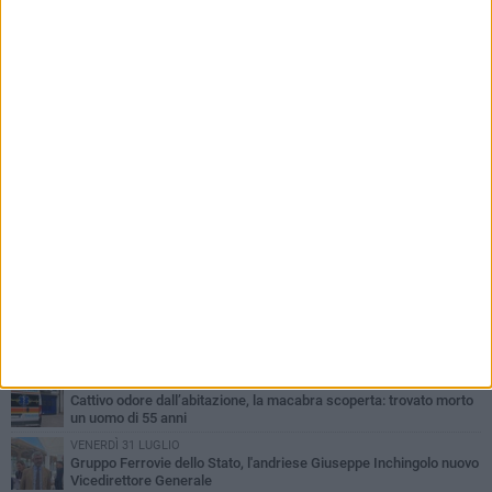
PIÙ LETTI QUESTA SETTIMANA
GIOVEDÌ 30 LUGLIO
Scompare prematuramente l'avvocato Beppe Tortora
MARTEDÌ 4 AGOSTO
Cattivo odore dall’abitazione, la macabra scoperta: trovato morto
un uomo di 55 anni
VENERDÌ 31 LUGLIO
Gruppo Ferrovie dello Stato, l'andriese Giuseppe Inchingolo nuovo
Vicedirettore Generale