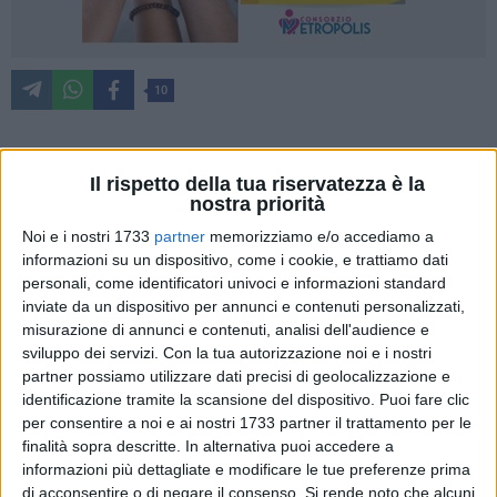
10
"Finalmente abbiamo un po' di dati sulla robotica in sanità.
Il rispetto della tua riservatezza è la
nostra priorità
Ne abbiamo sei (Taranto, Lecce, Foggia, Bari 2 e Bat),
lavorano meno di quanto dovrebbero e non ne servono altri.
Noi e i nostri 1733
partner
memorizziamo e/o accediamo a
E questo risulta da una relazione predisposta da AReSS.
informazioni su un dispositivo, come i cookie, e trattiamo dati
"Inoltre, c'è ancora molta difficoltà nel monitorare le attività
personali, come identificatori univoci e informazioni standard
inviate da un dispositivo per annunci e contenuti personalizzati,
compiute, due robot non risultano inseriti nel nuovo sistema
misurazione di annunci e contenuti, analisi dell'audience e
informativo sanitario (NSIS) e nessuna azienda ha stabilito
sviluppo dei servizi.
Con la tua autorizzazione noi e i nostri
il numero minimo d'interventi annui, un massimo di
partner possiamo utilizzare dati precisi di geolocalizzazione e
produttività e un mix di produttività per ambiti chirurgici.
identificazione tramite la scansione del dispositivo. Puoi fare clic
"Anche sulle modalità d'acquisizione delle tecnologie
per consentire a noi e ai nostri 1733 partner il trattamento per le
permangono ampi dubbi, sia con riferimento alla procedure
finalità sopra descritte. In alternativa puoi accedere a
prescelte che alla valutazione preliminare dei
informazioni più dettagliate e modificare le tue preferenze prima
di acconsentire o di negare il consenso.
Si rende noto che alcuni