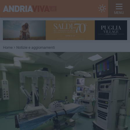
MENU
Home
Notizie e aggiornamenti