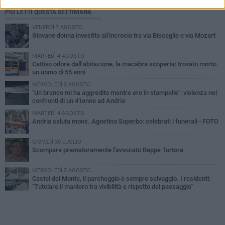
PIÙ LETTI QUESTA SETTIMANA
VENERDÌ 7 AGOSTO
Giovane donna investita all'incrocio tra via Bisceglie e via Mozart
MARTEDÌ 4 AGOSTO
Cattivo odore dall’abitazione, la macabra scoperta: trovato morto
un uomo di 55 anni
MERCOLEDÌ 5 AGOSTO
"Un branco mi ha aggredito mentre ero in stampelle": violenza nei
confronti di un 41enne ad Andria
MARTEDÌ 4 AGOSTO
Andria saluta mons. Agostino Superbo: celebrati i funerali - FOTO
GIOVEDÌ 30 LUGLIO
Scompare prematuramente l'avvocato Beppe Tortora
MERCOLEDÌ 5 AGOSTO
Castel del Monte, il parcheggio é sempre selvaggio. I residenti:
"Tutelare il maniero tra vivibilità e rispetto del paesaggio"