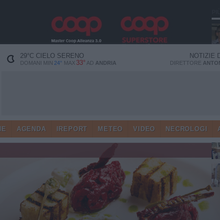
PI
29
°C
CIELO SERENO
NOTIZIE 
33°
DOMANI MIN
24°
MAX
AD
ANDRIA
DIRETTORE
ANTON
HE
AGENDA
IREPORT
METEO
VIDEO
NECROLOGI