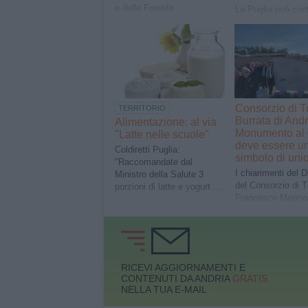
e delle Foreste
La Puglia può con
quattro formaggi D
Burrata di Andria 
17 specialità tradi
riconosciute
Consorzio di T
TERRITORIO
Burrata di Andri
Alimentazione: al via
Monumento al 
"Latte nelle scuole"
deve essere u
Coldiretti Puglia:
simbolo di uni
"Raccomandate dal
I chiarimenti del D
Ministro della Salute 3
del Consorzio di T
porzioni di latte e yogurt al
Francesco Menne
giorno"
RICEVI AGGIORNAMENTI E
CONTENUTI DA ANDRIA
GRATIS
NELLA TUA E-MAIL