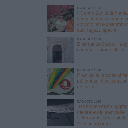
6 AGOSTO 2026
Il Centro Zenith di Andri
verso un nuovo sogno: u
crociera nel Mediterraneo
suoi ragazzi speciali
6 AGOSTO 2026
Emergenza Caldo: i luog
comunali aprono alla citt
6 AGOSTO 2026
Plastica, la raccolta si fe
più territori: è crisi nazio
della filiera
5 AGOSTO 2026
"Un branco mi ha aggred
mentre ero in stampelle":
violenza nei confronti di 
41enne ad Andria