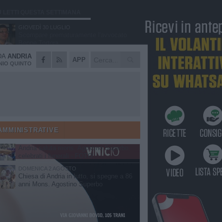
Ù LETTI QUESTA SETTIMANA
GIOVEDÌ 30 LUGLIO
Scompare prematuramente l'avvocato
Beppe Tortora
DA
ANDRIA
MARTEDÌ 4 AGOSTO
APP
Cattivo odore dall’abitazione, la macabra
IO QUINTO
scoperta: trovato morto un uomo di 55
anni
VENERDÌ 31 LUGLIO
Gruppo Ferrovie dello Stato, l'andriese
Giuseppe Inchingolo nuovo Vicedirettore
Generale
SABATO 1 AGOSTO
"3 vite. 2 impegni. 1 strada": ad Andria
l'evento per ricordare Sandro, Antonio e
AMMINISTRATIVE
Vincenzo
MARTEDÌ 4 AGOSTO
Andria saluta mons. Agostino Superbo:
celebrati i funerali - FOTO
DOMENICA 2 AGOSTO
Chiesa di Andria in lutto, si spegne a 86
anni Mons. Agostino Superbo