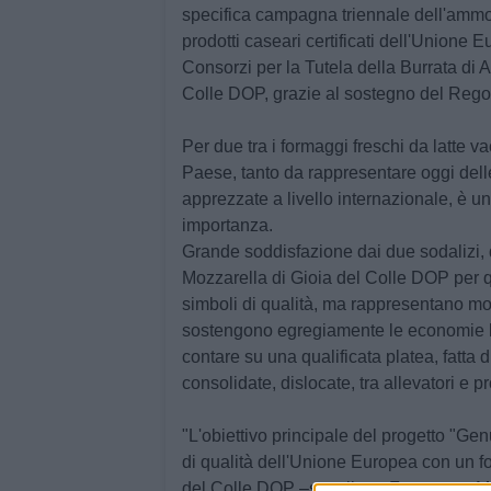
specifica campagna triennale dell'ammon
prodotti caseari certificati dell'Unione
Consorzi per la Tutela della Burrata di A
Colle DOP, grazie al sostegno del Reg
Per due tra i formaggi freschi da latte 
Paese, tanto da rappresentare oggi dell
apprezzate a livello internazionale, è un
importanza.
Grande soddisfazione dai due sodalizi, 
Mozzarella di Gioia del Colle DOP per q
simboli di qualità, ma rappresentano mo
sostengono egregiamente le economie lo
contare su una qualificata platea, fatta d
consolidate, dislocate, tra allevatori e pr
"L'obiettivo principale del progetto "Ge
di qualità dell'Unione Europea con un fo
del Colle DOP –sottolinea Francesco Men