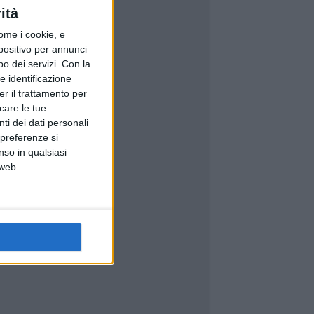
ità
ome i cookie, e
spositivo per annunci
o dei servizi.
Con la
e identificazione
er il trattamento per
icare le tue
ti dei dati personali
 preferenze si
nso in qualsiasi
 web.