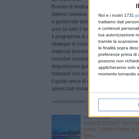
I
Burrata di Andria IGP, che ha lavorato non
lattiero casearia ed istituzionali questo 
Noi e i nostri 1731
p
e gestionale della CASSANDRO srl, soci
trattiamo dati person
e contenuti personali
anni su tutto il territorio nazionale".
tua autorizzazione no
Il programma si articolerà attraverso atti
tramite la scansione 
strategie di comunicazione sui social m
le finalità sopra des
materiali promozionali, organizzazione di e
preferenze prima di 
iniziative promozionali in-store. Non m
possono non richieder
degustazioni guidate di Burrata di Andri
applicheranno solo a
ristoranti che in negozi al dettaglio, pe
momento tornando su 
il gusto unico di questi formaggi, oggi in
apprezzati ormai nei cinque continenti.
BURRATA DI ANDRIA
UNIONE EUROPEA
CONSORZ
6 AGOSTO 2026
Serie D 2026/27: resi not
gironi. Fidelis Andria, si 
fare...