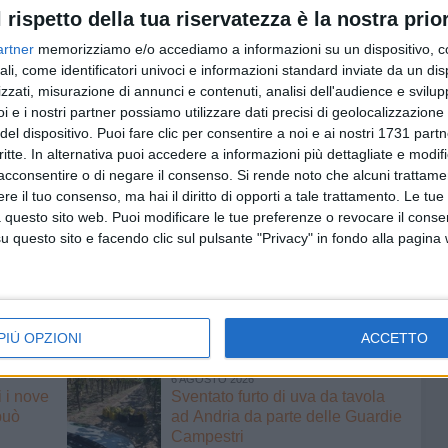
l rispetto della tua riservatezza è la nostra prior
 poco per raggiungere, con altri attori della filiera
risultato, che si svilupperà grazie alla consulenza tecnica
artner
memorizziamo e/o accediamo a informazioni su un dispositivo, c
età di progettazione e finanziamenti operante da 30
ali, come identificatori univoci e informazioni standard inviate da un di
zzati, misurazione di annunci e contenuti, analisi dell'audience e svilupp
i e i nostri partner possiamo utilizzare dati precisi di geolocalizzazione 
vità di pubbliche relazioni, gestione di siti web dedicati,
del dispositivo. Puoi fare clic per consentire a noi e ai nostri 1731 partn
edia, campagne pubblicitarie mirate, creazione di
critte. In alternativa puoi accedere a informazioni più dettagliate e modif
venti in fiere di settore e locali ristorativi, oltre a
acconsentire o di negare il consenso.
Si rende noto che alcuni trattamen
ancheranno esperienze pratiche per i consumatori, come
e il tuo consenso, ma hai il diritto di opporti a tale trattamento. Le tue
a e Mozzarella di Gioia del Colle, organizzate sia in
 questo sito web. Puoi modificare le tue preferenze o revocare il conse
r far conoscere direttamente ai consumatori le peculiarità e
questo sito e facendo clic sul pulsante "Privacy" in fondo alla pagina
 cima alla top list dei formaggi più conosciuti ed
IO PER TUTELA E VALORIZZAZIONE DELLA BURRATA DI ANDRIA I.G.P.
PIÙ OPZIONI
ACCETTO
6 AGOSTO 2026
i i nove
Sventato furto di uva da tavola
può
ad Andria da parte delle Guardie
Campestri