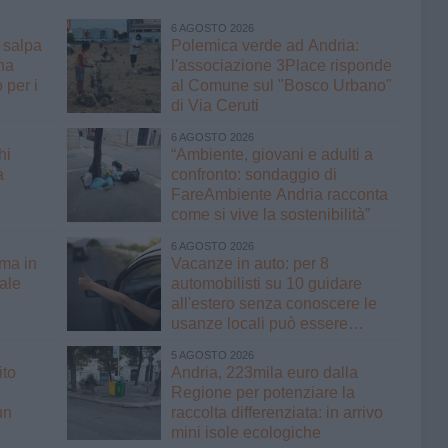
6 AGOSTO 2026
a salpa
Polemica verde ad Andria:
na
l'associazione 3Place risponde
 per i
al Comune sul "Bosco Urbano"
di Via Ceruti
6 AGOSTO 2026
hi
“Ambiente, giovani e adulti a
à
confronto: sondaggio di
FareAmbiente Andria racconta
come si vive la sostenibilità”
6 AGOSTO 2026
rma in
Vacanze in auto: per 8
nale
automobilisti su 10 guidare
all'estero senza conoscere le
usanze locali può essere
rischioso
5 AGOSTO 2026
ito
Andria, 223mila euro dalla
Regione per potenziare la
un
raccolta differenziata: in arrivo
mini isole ecologiche