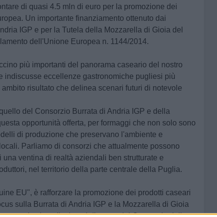
tare di quasi 4.5 mln di euro per la promozione dei
 Europea. Un importante finanziamento ottenuto dai
ndria IGP e per la Tutela della Mozzarella di Gioia del
olamento dell'Unione Europea n. 1144/2014.
vaccino più importanti del panorama caseario del nostro
e indiscusse eccellenze gastronomiche pugliesi più
 ambito risultato che delinea scenari futuri di notevole
quello del Consorzio Burrata di Andria IGP e della
uesta opportunità offerta, per formaggi che non solo sono
delli di produzione che preservano l'ambiente e
cali. Parliamo di consorzi che attualmente possono
i una ventina di realtà aziendali ben strutturate e
oduttori, nel territorio della parte centrale della Puglia.
nuine EU", è rafforzare la promozione dei prodotti caseari
cus sulla Burrata di Andria IGP e la Mozzarella di Gioia
nea, da circa dieci anni direttore del Consorzio della