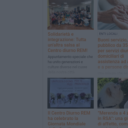
Solidarietà e
ENTI LOCALI
integrazione: Tutta
Buoni servizio,
un’altra salsa al
pubblico da 35
Centro diurno REM!
per servizi diu
domiciliari di
Appuntamento speciale che
assistenza ad 
ha unito generazioni e
e a persone dis
culture diverse nel cuore
della nostra città
Una misura che a
valore non soltant
economico, ma
profondamente soc
Il Centro Diurno REM
“Merenda a 4
ha celebrato la
in RSA”: una g
Giornata Mondiale
di affetto, com