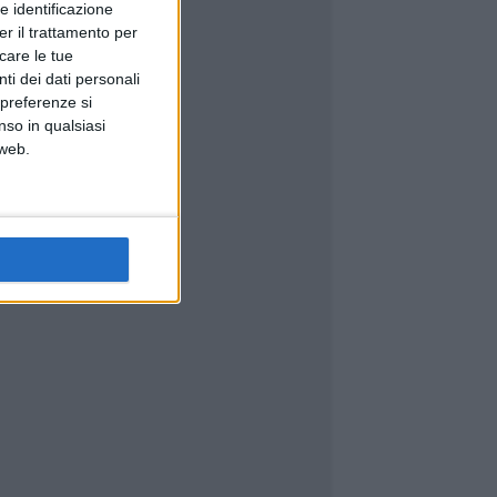
e identificazione
er il trattamento per
icare le tue
ti dei dati personali
 preferenze si
nso in qualsiasi
 web.