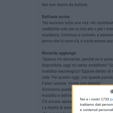
Noi non siamo da buttare.
Raffaele scrive:
"Ho lavorato tutta una vita. Ho contribui
credibilità solo per la mia età o per i mi
scadenza. Continuo a scrivere, a pensare,
prova che la voce c'è, e vuole essere asc
Riccardo aggiunge:
"Spesso mi domando: perché se in passat
disponibile, oggi mi sento screditato? S
malattia neurologica? Eppure dentro di me
utile. Per questo oggi, con queste parol
Fatevi aiutare. Vivete con dignità."
Scriviamo questo articolo per chi si sente
I
malattia e dell'incomprensione. Per chi c
Noi e i nostri 1733
p
C'è ancora speranza. C'è ancora bellez
trattiamo dati person
La libertà di stampa è anche questo: dar
e contenuti personali