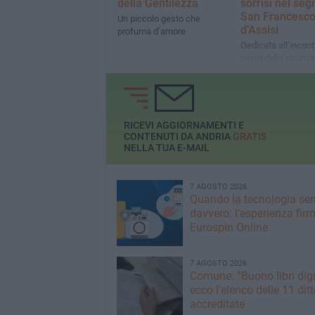
della Gentilezza
sorrisi nel seg
San Francesc
Un piccolo gesto che
d’Assisi
profuma d’amore
Dedicata all’incontr
ospiti della struttur
del territorio
RICEVI AGGIORNAMENTI E
CONTENUTI DA ANDRIA
GRATIS
NELLA TUA E-MAIL
7 AGOSTO 2026
Quando la tecnologia sem
davvero: l’esperienza fir
Eurospin Online
7 AGOSTO 2026
Comune: “Buono libri digi
ecco l'elenco delle 11 ditt
accreditate