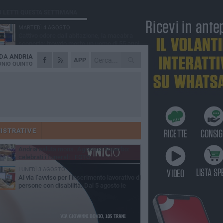
Ù LETTI QUESTA SETTIMANA
MARTEDÌ 4 AGOSTO
Cattivo odore dall’abitazione, la macabra
scoperta: trovato morto un uomo di 55 anni
 DA
ANDRIA
SABATO 1 AGOSTO
APP
"3 vite. 2 impegni. 1 strada": ad Andria
NIO QUINTO
l'evento per ricordare Sandro, Antonio e
ncenzo
MERCOLEDÌ 5 AGOSTO
"Un branco mi ha aggredito mentre ero in
stampelle": violenza nei confronti di un
enne ad Andria
GIOVEDÌ 30 LUGLIO
Scompare prematuramente l'avvocato
Beppe Tortora
ISTRATIVE
MARTEDÌ 4 AGOSTO
Andria saluta mons. Agostino Superbo:
celebrati i funerali - FOTO
LUNEDÌ 3 AGOSTO
Al via l’avviso per l’inserimento lavorativo di
persone con disabilità. Dal 5 agosto le
mande