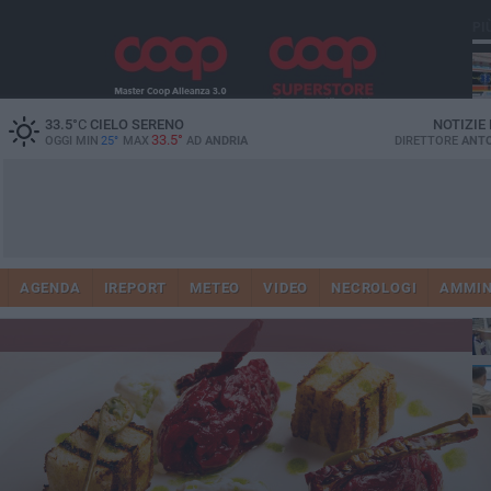
PI
33.5
°C
CIELO SERENO
NOTIZIE
33.5°
OGGI MIN
25°
MAX
AD
ANDRIA
DIRETTORE
ANTO
Vi
41
AGENDA
IREPORT
METEO
VIDEO
NECROLOGI
AMMIN
do