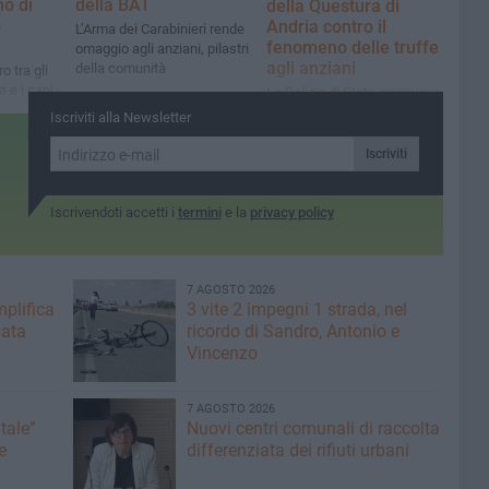
no di
della BAT
della Questura di
o
Andria contro il
L’Arma dei Carabinieri rende
fenomeno delle truffe
omaggio agli anziani, pilastri
agli anziani
della comunità
o tra gli
a e i cani
La Polizia di Stato promuove
una campagna di
Iscriviti alla Newsletter
sensibilizzazione: reati che
feriscono non solo il
Iscriviti
portafoglio ma anche la
sensibilità delle vittime
Iscrivendoti accetti i
termini
e la
privacy policy
7 AGOSTO 2026
plifica
3 vite 2 impegni 1 strada, nel
mata
ricordo di Sandro, Antonio e
Vincenzo
7 AGOSTO 2026
tale”
Nuovi centri comunali di raccolta
e
differenziata dei rifiuti urbani