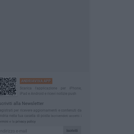
ANDRIAVIVA APP
Scarica l'applicazione per iPhone,
iPad e Android e ricevi notizie push
scriviti alla Newsletter
egistrati per ricevere aggiornamenti e contenuti da
ndria nella tua casella di posta
Iscrivendoti accetti i
ermini
e la
privacy policy
Iscriviti