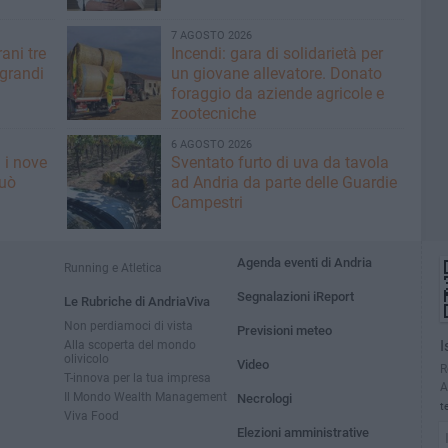
7 AGOSTO 2026
ani tre
Incendi: gara di solidarietà per
 grandi
un giovane allevatore. Donato
foraggio da aziende agricole e
zootecniche
6 AGOSTO 2026
 i nove
Sventato furto di uva da tavola
può
ad Andria da parte delle Guardie
Campestri
Agenda eventi di Andria
Running e Atletica
Segnalazioni iReport
Le Rubriche di AndriaViva
Non perdiamoci di vista
Previsioni meteo
Alla scoperta del mondo
I
olivicolo
Video
R
T-innova per la tua impresa
A
Il Mondo Wealth Management
Necrologi
t
Viva Food
Elezioni amministrative