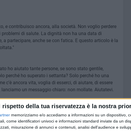
to, e contribuisco ancora, alla società. Non voglio perdere
ei problemi di salute. La dignità non ha una data di
 a partecipare, anche se con fatica. E questo articolo è la
oltata."
o ho aiutato tante persone, se sono stato gentile,
olo perché ho superato i settanta? Solo perché ho una
 c'è ancora vita, voglia di esserci, di aiutare, di essere
e, lanciamo un messaggio chiaro: non mollate. Aiutatevi.
 solo, per chi lotta ogni giorno contro il peso della
l rispetto della tua riservatezza è la nostra prior
rede di non contare più nulla. Non è vero. C'è ancora vita.
artner
memorizziamo e/o accediamo a informazioni su un dispositivo, c
za nel cammino, anche se zoppicante.
ali, come identificatori univoci e informazioni standard inviate da un di
e voce a chi rischia di essere dimenticato. Dare spazio a
zzati, misurazione di annunci e contenuti, analisi dell'audience e svilupp