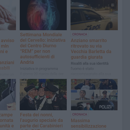
Settimana Mondiale
CRONACA
del Cervello: iniziativa
 avviso
Anziano smarrito
del Centro Diurno
 mln
ritrovato su via
“REM” per non
rni e
Vecchia Barletta da
autosufficienti di
guardia giurata
Andria
anziani
Risaliti alla sua identità
abili
Iniziativa in programma
l'uomo è stato
il giorno 20 marzo dalle ore
riaccompagnato alla sua
ssume un
10:00
abitazione da una pattuglia
o
della Polizia Locale
iale
 zampe
Festa dei nonni,
CRONACA
iornata
l'augurio speciale da
Massima
unità e
parte dei Carabinieri
sensibilizzazione