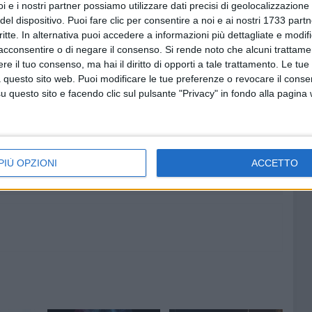
a molto da offrire.
i e i nostri partner possiamo utilizzare dati precisi di geolocalizzazione 
ui per ricordarvelo. Non siamo da buttare. E nemmeno
del dispositivo. Puoi fare clic per consentire a noi e ai nostri 1733 partn
critte. In alternativa puoi accedere a informazioni più dettagliate e modif
acconsentire o di negare il consenso.
Si rende noto che alcuni trattamen
te a vivere. E, soprattutto, continuate ad amare».
e il tuo consenso, ma hai il diritto di opporti a tale trattamento. Le tue
 questo sito web. Puoi modificare le tue preferenze o revocare il conse
DIURNO PER DEMENZE REM
questo sito e facendo clic sul pulsante "Privacy" in fondo alla pagina
7 AGOSTO 2026
età del
Si potenzia la dotazione
ndria
organica della Polizia di Stato
nella Bat
PIÙ OPZIONI
ACCETTO