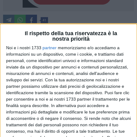
41
Il rispetto della tua riservatezza è la
nostra priorità
La Fidelis Andria Handball espugna il campo di Terranova
Noi e i nostri 1733
partner
memorizziamo e/o accediamo a
da Sibari per 26-30. Seconda vittoria consecutiva e prima
informazioni su un dispositivo, come i cookie, e trattiamo dati
vittoria in trasferta per i federiciani che su un campo difficile
personali, come identificatori univoci e informazioni standard
mostrano la propria superiorità fisica e tecnica, ma anche
inviate da un dispositivo per annunci e contenuti personalizzati,
misurazione di annunci e contenuti, analisi dell'audience e
alcuni momenti di rilassamento mentale che hanno
sviluppo dei servizi.
Con la tua autorizzazione noi e i nostri
permesso ai calabresi di rimanere aggrappati al risultato.
partner possiamo utilizzare dati precisi di geolocalizzazione e
identificazione tramite la scansione del dispositivo. Puoi fare clic
L'inizio della partita è caratterizzato da un dominio totale
per consentire a noi e ai nostri 1733 partner il trattamento per le
della Fidelis che dopo 14' di gioco fa registrare un parziale di
finalità sopra descritte. In alternativa puoi accedere a
3-10 che mette già in ghiaccio la partita. Da quel momento
informazioni più dettagliate e modificare le tue preferenze prima
la squadra inizia a rilassarsi e pian piano il Terranova ne
di acconsentire o di negare il consenso.
Si rende noto che alcuni
trattamenti dei dati personali possono non richiedere il tuo
approfitta portandosi a fine primo tempo sul 14-16. Secondo
consenso, ma hai il diritto di opporti a tale trattamento. Le tue
tempo speculare al primo: i ragazzi di coach Colasuonno