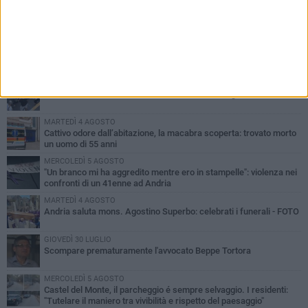
PIÙ LETTI QUESTA SETTIMANA
VENERDÌ 7 AGOSTO
Giovane donna investita all'incrocio tra via Bisceglie e via Mozart
MARTEDÌ 4 AGOSTO
Cattivo odore dall’abitazione, la macabra scoperta: trovato morto
un uomo di 55 anni
MERCOLEDÌ 5 AGOSTO
"Un branco mi ha aggredito mentre ero in stampelle": violenza nei
confronti di un 41enne ad Andria
MARTEDÌ 4 AGOSTO
Andria saluta mons. Agostino Superbo: celebrati i funerali - FOTO
GIOVEDÌ 30 LUGLIO
Scompare prematuramente l'avvocato Beppe Tortora
MERCOLEDÌ 5 AGOSTO
Castel del Monte, il parcheggio é sempre selvaggio. I residenti:
"Tutelare il maniero tra vivibilità e rispetto del paesaggio"