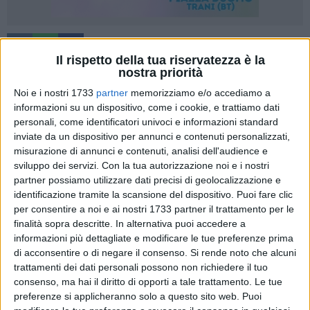
6
A cura di
Il rispetto della tua riservatezza è la
ANTONIO D'ORIA
nostra priorità
Noi e i nostri 1733
partner
memorizziamo e/o accediamo a
informazioni su un dispositivo, come i cookie, e trattiamo dati
Spettacolo doveva essere e così è stato. Il derby tra Fidelis
personali, come identificatori univoci e informazioni standard
Andria Handball e Gymnica Sveva Andria, valido per la terza
inviate da un dispositivo per annunci e contenuti personalizzati,
giornata del campionato di Serie B di pallamano, regala
misurazione di annunci e contenuti, analisi dell'audience e
sviluppo dei servizi.
Con la tua autorizzazione noi e i nostri
emozioni, intensità e anche qualche colpo proibito. In un
partner possiamo utilizzare dati precisi di geolocalizzazione e
Palasport vestito a festa, con oltre un centinaio di tifosi ad
identificazione tramite la scansione del dispositivo. Puoi fare clic
incitare le due squadre, finisce 36-22 per i padroni di casa
per consentire a noi e ai nostri 1733 partner il trattamento per le
della Fidelis Andria, che nel punteggio e nella prestazione
finalità sopra descritte. In alternativa puoi accedere a
rispecchiano le aspettative della vigilia confermandosi come
informazioni più dettagliate e modificare le tue preferenze prima
la compagine più forte del girone.
di acconsentire o di negare il consenso.
Si rende noto che alcuni
trattamenti dei dati personali possono non richiedere il tuo
consenso, ma hai il diritto di opporti a tale trattamento. Le tue
Dall'altra parte, la Gymnica Sveva del presidente Riccardo
preferenze si applicheranno solo a questo sito web. Puoi
Sipone esce comunque a testa alta dalla sfida, lottando nel