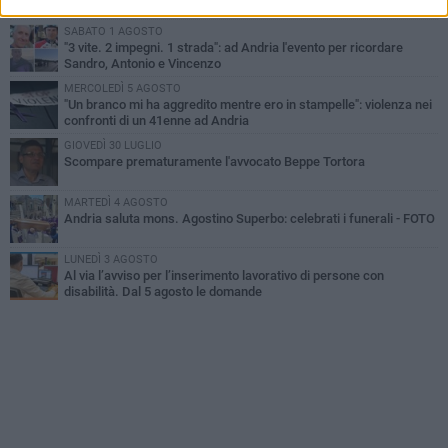
un uomo di 55 anni
SABATO 1 AGOSTO
"3 vite. 2 impegni. 1 strada": ad Andria l'evento per ricordare
Sandro, Antonio e Vincenzo
MERCOLEDÌ 5 AGOSTO
"Un branco mi ha aggredito mentre ero in stampelle": violenza nei
confronti di un 41enne ad Andria
GIOVEDÌ 30 LUGLIO
Scompare prematuramente l'avvocato Beppe Tortora
MARTEDÌ 4 AGOSTO
Andria saluta mons. Agostino Superbo: celebrati i funerali - FOTO
LUNEDÌ 3 AGOSTO
Al via l’avviso per l’inserimento lavorativo di persone con
disabilità. Dal 5 agosto le domande