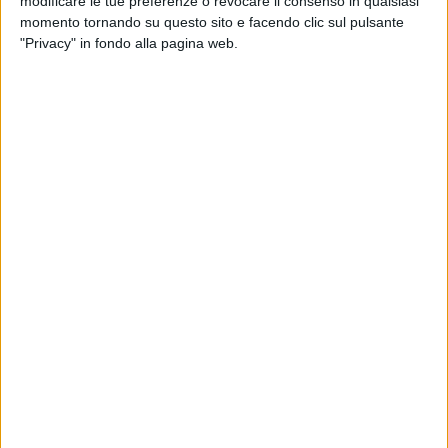
modificare le tue preferenze o revocare il consenso in qualsiasi
primo tempo e andando negli spogliatoi con un passivo di
momento tornando su questo sito e facendo clic sul pulsante
sole quattro reti: il parziale della prima frazione di gioco è di
"Privacy" in fondo alla pagina web.
17-13. Nel secondo tempo, gli ospiti commettono diversi
errori, fallendo anche diverse occasioni sottoporta anche per
la giornata di grazia dell'estremo difensore di casa che para
tutto; la formazione di coach Colasuonno fa valere una
maggiore qualità tecnica e prende le distanze.
Gara molto maschia, tanti falli e nervosismo nel finale: un
giocatore e il tecnico della Fidelis Andria ne fanno le spese
prendendosi un cartellino rosso per infrazione da squalifica;
in entrambi i casi, il direttore di gara ha estratto anche il
cartellino blu, ossia le infrazioni da cartellino rosso sono
passibili di rapporto scritto.
Archiviato il derby, nel prossimo turno la Gymnica Sveva
Andria attende al Palasport l'Altamura sabato 21 dicembre.
Per quanto riguarda l'Under 19, la formazione andriese ha
centrato la seconda vittoria consecutiva battendo al