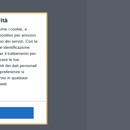
ità
ome i cookie, e
spositivo per annunci
o dei servizi.
Con la
e identificazione
er il trattamento per
icare le tue
ti dei dati personali
 preferenze si
nso in qualsiasi
 web.