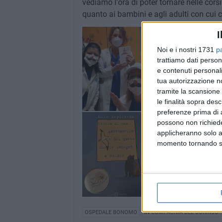
vediamo l'ora di poter tornare nelle cor
quanto ai bambini e agli adulti con cui c
I
Noi e i nostri 1731
p
trattiamo dati person
e contenuti personali
tua autorizzazione no
tramite la scansione 
le finalità sopra des
preferenze prima di 
possono non richieder
applicheranno solo a
momento tornando su 
OSPEDALE BONOMO
IN COMPAGNIA DEL SORRISO