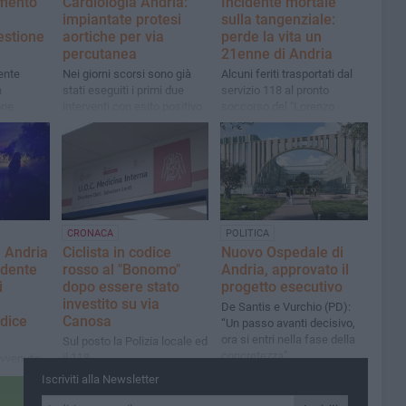
imento
Cardiologia Andria:
Incidente mortale
impiantate protesi
sulla tangenziale:
estione
aortiche per via
perde la vita un
percutanea
21enne di Andria
ente
Nei giorni scorsi sono già
Alcuni feriti trasportati dal
à
stati eseguiti i primi due
servizio 118 al pronto
one
interventi con esito positivo
soccorso del "Lorenzo
Bt
Bonomo"
CRONACA
POLITICA
 Andria
Ciclista in codice
Nuovo Ospedale di
cidente
rosso al "Bonomo"
Andria, approvato il
i
dopo essere stato
progetto esecutivo
investito su via
De Santis e Vurchio (PD):
odice
Canosa
“Un passo avanti decisivo,
ora si entri nella fase della
Sul posto la Polizia locale ed
concretezza”
il 118
 avvenuto
l posto
Iscriviti alla Newsletter
i sanitari