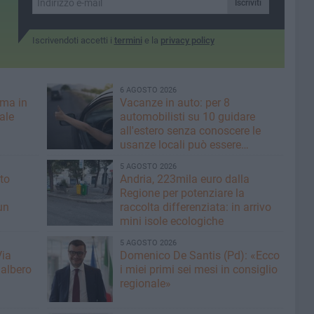
Iscriviti
Iscrivendoti accetti i
termini
e la
privacy policy
6 AGOSTO 2026
rma in
Vacanze in auto: per 8
nale
automobilisti su 10 guidare
all'estero senza conoscere le
usanze locali può essere
rischioso
5 AGOSTO 2026
to
Andria, 223mila euro dalla
Regione per potenziare la
un
raccolta differenziata: in arrivo
mini isole ecologiche
5 AGOSTO 2026
Via
Domenico De Santis (Pd): «Ecco
 albero
i miei primi sei mesi in consiglio
regionale»