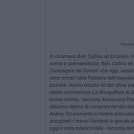
Powere
Si chiamano Boh, Callina ed Ercolano. I
sorrisi e spensieratezza. Boh, Callina ed
Compagnia del Sorriso" che oggi, sabat
sono tornati nella Pediatria dell'ospedal
pazienti. Hanno donato 40 libri divisi per
centro commerciale La Mongolfiera di An
nostre attività - racconta Annamaria Pas
abbiamo deciso di comprare dei libri dalla
Andria. Sicuramente ci faremo promotori a
accoglierli c'erano i bambini in grande a
oggi è stata indescrivibile - racconta An