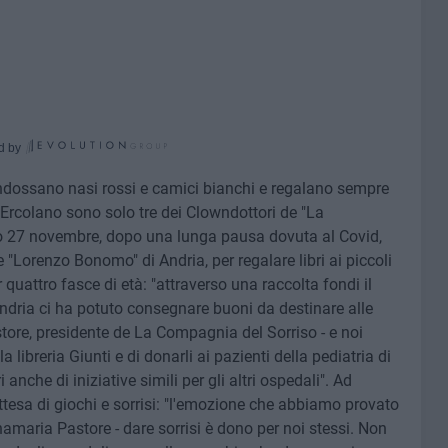
d by
ndossano nasi rossi e camici bianchi e regalano sempre
 Ercolano sono solo tre dei Clowndottori de "La
o 27 novembre, dopo una lunga pausa dovuta al Covid,
e "Lorenzo Bonomo" di Andria, per regalare libri ai piccoli
 quattro fasce di età: "attraverso una raccolta fondi il
dria ci ha potuto consegnare buoni da destinare alle
tore, presidente de La Compagnia del Sorriso - e noi
 libreria Giunti e di donarli ai pazienti della pediatria di
nche di iniziative simili per gli altri ospedali". Ad
ttesa di giochi e sorrisi: "l'emozione che abbiamo provato
namaria Pastore - dare sorrisi è dono per noi stessi. Non