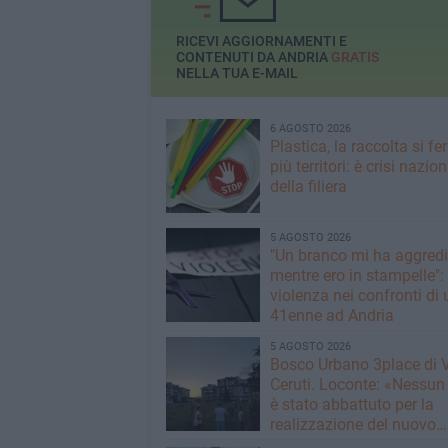
veramente. Non ci sono più
del 118
scuse per nessuno»
RICEVI AGGIORNAMENTI E
CONTENUTI DA ANDRIA
GRATIS
NELLA TUA E-MAIL
6 AGOSTO 2026
Plastica, la raccolta si fe
più territori: è crisi nazio
della filiera
5 AGOSTO 2026
"Un branco mi ha aggredi
mentre ero in stampelle":
violenza nei confronti di 
41enne ad Andria
5 AGOSTO 2026
Bosco Urbano 3place di 
Ceruti. Loconte: «Nessun
è stato abbattuto per la
realizzazione del nuovo
immobile»