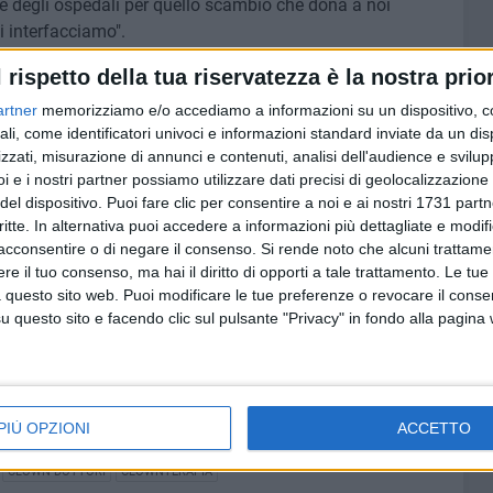
sie degli ospedali per quello scambio che dona a noi
i interfacciamo".
l rispetto della tua riservatezza è la nostra prior
artner
memorizziamo e/o accediamo a informazioni su un dispositivo, c
ali, come identificatori univoci e informazioni standard inviate da un di
zzati, misurazione di annunci e contenuti, analisi dell'audience e svilupp
i e i nostri partner possiamo utilizzare dati precisi di geolocalizzazione 
del dispositivo. Puoi fare clic per consentire a noi e ai nostri 1731 partn
critte. In alternativa puoi accedere a informazioni più dettagliate e modif
acconsentire o di negare il consenso.
Si rende noto che alcuni trattamen
e il tuo consenso, ma hai il diritto di opporti a tale trattamento. Le tue
 questo sito web. Puoi modificare le tue preferenze o revocare il conse
questo sito e facendo clic sul pulsante "Privacy" in fondo alla pagina
PIÙ OPZIONI
ACCETTO
CLOWN DOTTORI
CLOWNTERAPIA