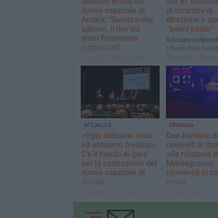
Sindaco Bruno sul
Asl Bt: confer
nuovo ospedale di
di incarichi di
Andria: "Sembra che
direzione e qu
adesso, il tiro sia
“buoni pasto”
stato finalmente
Il Gruppo Indipend
aggiustato"
Libertà della Sanit
interpella la Direzi
A margine dell'incontro con
strategica dell'Asl 
il Dg della Asl Bt,
Alessandro Di Bello
ATTUALITÀ
CRONACA
«Oggi abbiamo visto
Due bambini di
ed abbiamo creduto»:
coinvolti in in
C’è il bando di gara
alla rotatoria d
per la costruzione del
Montegrosso:
nuovo ospedale di
ricoverati in c
Andria
rosso
Comitato per il nuovo
Il grave sinistro è
Ospedale di Andria:
la notte scorsa. Su
«Insomma si parte
Polizia Stradale ed 