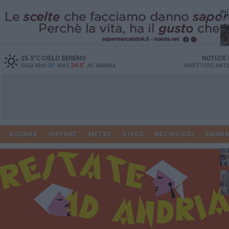
PI
25.5
°C
CIELO SERENO
NOTIZIE
34.5°
OGGI MIN
25°
MAX
AD
ANDRIA
DIRETTORE
ANTO
Ge
AGENDA
IREPORT
METEO
VIDEO
NECROLOGI
AMMIN
Vi