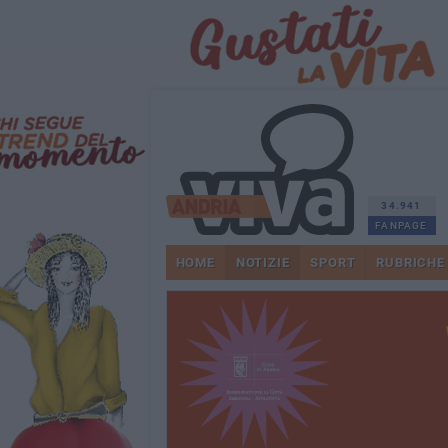
34.941
FANPAGE
HOME
NOTIZIE
SPORT
RUBRICHE