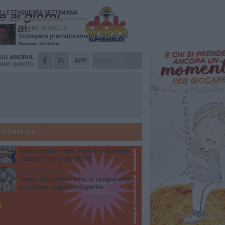
Ù LETTI QUESTA SETTIMANA
GIOVEDÌ 30 LUGLIO
Scompare prematuramente l'avvocato
Beppe Tortora
 DA
ANDRIA
MARTEDÌ 4 AGOSTO
APP
Cattivo odore dall’abitazione, la macabra
NIO QUINTO
scoperta: trovato morto un uomo di 55 anni
VENERDÌ 31 LUGLIO
Gruppo Ferrovie dello Stato, l'andriese
Giuseppe Inchingolo nuovo Vicedirettore
nerale
SABATO 1 AGOSTO
"3 vite. 2 impegni. 1 strada": ad Andria
l'evento per ricordare Sandro, Antonio e
ISTRATIVE
ncenzo
MARTEDÌ 4 AGOSTO
Andria saluta mons. Agostino Superbo:
celebrati i funerali - FOTO
DOMENICA 2 AGOSTO
Chiesa di Andria in lutto, si spegne a 86
anni Mons. Agostino Superbo