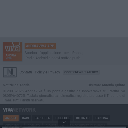
ANDRIAVIVA APP
Scarica l'applicazione per iPhone,
iPad e Android e ricevi notizie push
Contatti
Policy e Privacy
GOCITY NEWS PLATFORM
Notizie da
Andria
Direttore
Antonio Quinto
© 2001-2026 AndriaViva è un portale gestito da InnovaNews srl. Partita iva
08059640725. Testata giornalistica telematica registrata presso il Tribunale di
Trani. Tutti i diritti riservati.
ANDRIA
BARI
BARLETTA
BISCEGLIE
BITONTO
CANOSA
CERIGNOLA
CORATO
GIOVINAZZO
MARGHERITA DI SAVOIA