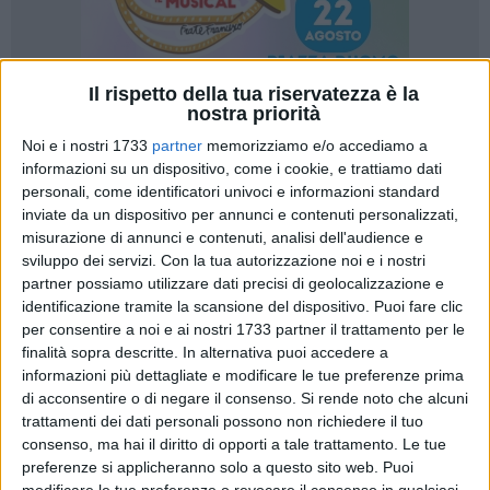
Il rispetto della tua riservatezza è la
nostra priorità
308
A cura di
Noi e i nostri 1733
partner
memorizziamo e/o accediamo a
LUISA SGARRA
informazioni su un dispositivo, come i cookie, e trattiamo dati
personali, come identificatori univoci e informazioni standard
inviate da un dispositivo per annunci e contenuti personalizzati,
misurazione di annunci e contenuti, analisi dell'audience e
Avere uno spirito gioioso e una naturale propensione alla
sviluppo dei servizi.
Con la tua autorizzazione noi e i nostri
benevolenza, non basta! Se vuoi diventare un clown dottore
partner possiamo utilizzare dati precisi di geolocalizzazione e
è necessario formarsi e allenarsi in un vero e proprio
identificazione tramite la scansione del dispositivo. Puoi fare clic
percorso di studio e di pratica, sotto la guida di esperti.
per consentire a noi e ai nostri 1733 partner il trattamento per le
finalità sopra descritte. In alternativa puoi accedere a
informazioni più dettagliate e modificare le tue preferenze prima
Per questo chiunque è interessato a intraprendere questa
di acconsentire o di negare il consenso.
Si rende noto che alcuni
nuova esperienza, questo è il momento giusto, perché sta
trattamenti dei dati personali possono non richiedere il tuo
per partire il
terzo corso di formazione
per
aspiranti
consenso, ma hai il diritto di opporti a tale trattamento. Le tue
volontari clowndottori
organizzato da
In Compagnia del
preferenze si applicheranno solo a questo sito web. Puoi
Sorriso ONLUS
.