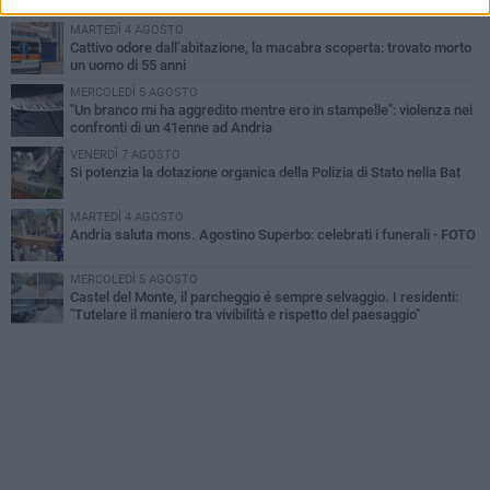
MARTEDÌ 4 AGOSTO
Cattivo odore dall’abitazione, la macabra scoperta: trovato morto
un uomo di 55 anni
MERCOLEDÌ 5 AGOSTO
"Un branco mi ha aggredito mentre ero in stampelle": violenza nei
confronti di un 41enne ad Andria
VENERDÌ 7 AGOSTO
Si potenzia la dotazione organica della Polizia di Stato nella Bat
MARTEDÌ 4 AGOSTO
Andria saluta mons. Agostino Superbo: celebrati i funerali - FOTO
MERCOLEDÌ 5 AGOSTO
Castel del Monte, il parcheggio é sempre selvaggio. I residenti:
"Tutelare il maniero tra vivibilità e rispetto del paesaggio"