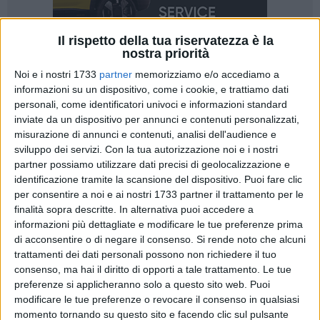
Il rispetto della tua riservatezza è la
nostra priorità
Noi e i nostri 1733
partner
memorizziamo e/o accediamo a
informazioni su un dispositivo, come i cookie, e trattiamo dati
A cura di
LUISA SGARRA
personali, come identificatori univoci e informazioni standard
inviate da un dispositivo per annunci e contenuti personalizzati,
misurazione di annunci e contenuti, analisi dell'audience e
sviluppo dei servizi.
Con la tua autorizzazione noi e i nostri
Il trionfo elettorale di Giovanna Bruno non ha scatenato solo
partner possiamo utilizzare dati precisi di geolocalizzazione e
l'entusiasmo della piazza, ma ha anche acceso l'estro dei
identificazione tramite la scansione del dispositivo. Puoi fare clic
per consentire a noi e ai nostri 1733 partner il trattamento per le
creativi andriesi. A catturare l'attenzione dei cittadini sui
finalità sopra descritte. In alternativa puoi accedere a
social nelle ultime ore è un
video
decisamente originale e
informazioni più dettagliate e modificare le tue preferenze prima
ironico realizzato da
Francesco Casiero,
che sta riscuotendo
di acconsentire o di negare il consenso.
Si rende noto che alcuni
un grande successo per la sua comicità travolgente.
trattamenti dei dati personali possono non richiedere il tuo
consenso, ma hai il diritto di opporti a tale trattamento. Le tue
Casiero
ha firmato una vera e propria parodia dell'elezione
preferenze si applicheranno solo a questo sito web. Puoi
papale in chiave andriese. Il video si apre con l'inquadratura
modificare le tue preferenze o revocare il consenso in qualsiasi
momento tornando su questo sito e facendo clic sul pulsante
solenne della facciata di Palazzo di Città, per poi spostarsi