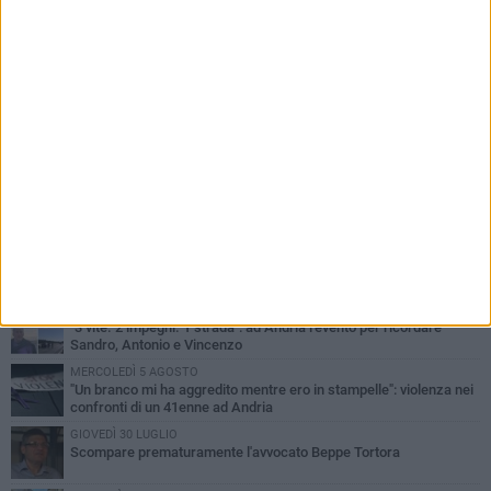
PIÙ LETTI QUESTA SETTIMANA
MARTEDÌ 4 AGOSTO
Cattivo odore dall’abitazione, la macabra scoperta: trovato morto
un uomo di 55 anni
SABATO 1 AGOSTO
"3 vite. 2 impegni. 1 strada": ad Andria l'evento per ricordare
Sandro, Antonio e Vincenzo
MERCOLEDÌ 5 AGOSTO
"Un branco mi ha aggredito mentre ero in stampelle": violenza nei
confronti di un 41enne ad Andria
GIOVEDÌ 30 LUGLIO
Scompare prematuramente l'avvocato Beppe Tortora