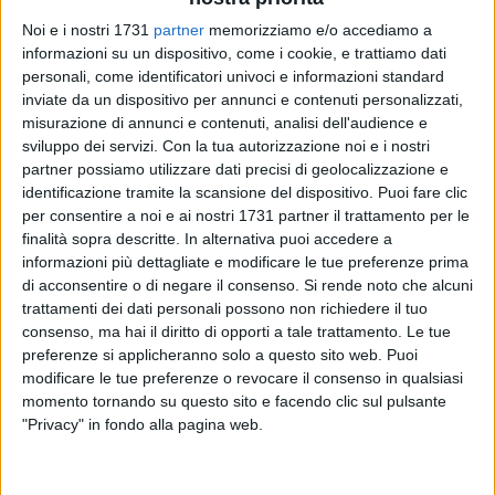
Noi e i nostri 1731
partner
memorizziamo e/o accediamo a
informazioni su un dispositivo, come i cookie, e trattiamo dati
personali, come identificatori univoci e informazioni standard
inviate da un dispositivo per annunci e contenuti personalizzati,
misurazione di annunci e contenuti, analisi dell'audience e
sviluppo dei servizi.
Con la tua autorizzazione noi e i nostri
Arte e Bellezza in città ad Andria. Studenti del Liceo Artistico
partner possiamo utilizzare dati precisi di geolocalizzazione e
"Giuseppe Colasanto" di Andria, stanno pitturando
identificazione tramite la scansione del dispositivo. Puoi fare clic
artisticamente tre cabine elettriche di E-Distribuzione, seguiti
per consentire a noi e ai nostri 1731 partner il trattamento per le
dai loro docenti, con la concessione del distributore elettrico
finalità sopra descritte. In alternativa puoi accedere a
e del Comune.
informazioni più dettagliate e modificare le tue preferenze prima
di acconsentire o di negare il consenso.
Si rende noto che alcuni
trattamenti dei dati personali possono non richiedere il tuo
L'associazione ambientalista 3Place palude a questa
consenso, ma hai il diritto di opporti a tale trattamento. Le tue
interessante, quanto artistica iniziativa, ricordando la
preferenze si applicheranno solo a questo sito web. Puoi
tinteggiatura fatta dal sodalizio qualche anno fa, alle
modificare le tue preferenze o revocare il consenso in qualsiasi
ringhiere del canale Ciappetta-Camaggio.
momento tornando su questo sito e facendo clic sul pulsante
"Privacy" in fondo alla pagina web.
"Che bello vedere l'arte di strada. Che bello vedere i colori per
strada. Che bello vedere i ragazzi e le ragazze agire in tal