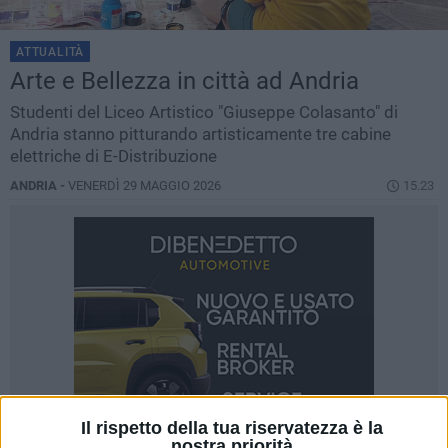
ATTUALITÀ
Arte e Bellezza in città ad Andria
Studenti del Liceo Artistico "Giuseppe Colasanto" di
Andria stanno pitturando artisticamente tre cabine
elettriche di E-Distribuzione
ANDRIA -
VENERDÌ 29 MAGGIO 2026
15.23
Il rispetto della tua riservatezza è la
nostra priorità