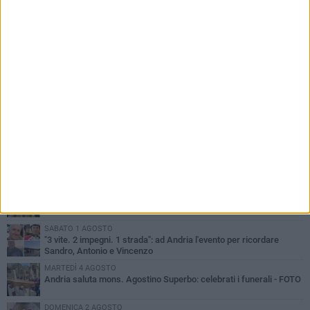
PIÙ LETTI QUESTA SETTIMANA
GIOVEDÌ 30 LUGLIO
Scompare prematuramente l'avvocato Beppe Tortora
MARTEDÌ 4 AGOSTO
Cattivo odore dall’abitazione, la macabra scoperta: trovato morto
un uomo di 55 anni
VENERDÌ 31 LUGLIO
Gruppo Ferrovie dello Stato, l'andriese Giuseppe Inchingolo nuovo
Vicedirettore Generale
SABATO 1 AGOSTO
"3 vite. 2 impegni. 1 strada": ad Andria l'evento per ricordare
Sandro, Antonio e Vincenzo
MARTEDÌ 4 AGOSTO
Andria saluta mons. Agostino Superbo: celebrati i funerali - FOTO
DOMENICA 2 AGOSTO