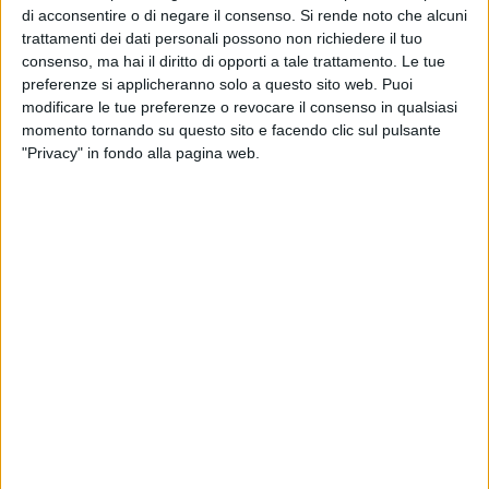
insegnare, è prestare attenzione alle differenze individuali
di acconsentire o di negare il consenso.
Si rende noto che alcuni
dei ragazzi che devono apprendere al fine di poter offrire loro
trattamenti dei dati personali possono non richiedere il tuo
possibilità di crescita ed opportunità di apprendimento.
consenso, ma hai il diritto di opporti a tale trattamento. Le tue
Dunque bisogna tener conto dei loro stili cognitivi, di
preferenze si applicheranno solo a questo sito web. Puoi
strategie diversificate ed adatte a loro, dell'esperienza
modificare le tue preferenze o revocare il consenso in qualsiasi
momento tornando su questo sito e facendo clic sul pulsante
vissuta, di dinamiche interpersonali che si sviluppano tra
"Privacy" in fondo alla pagina web.
docenti e studenti e tra gli stessi studenti.
Insegnare oggi è complesso e questo appuntamento offrirà
spunti di riflessione pratici ed utili per il nostro "fare scuola". I
docenti delle scuole di ogni ordine e grado, gli educatori e
coloro che, a vario titolo, operano nel mondo
dell'insegnamento si confronteranno su questo tema" -
commenta la Dirigente Scolastica Dora Guarino, Presidente
della Rete di Scuole CISA.