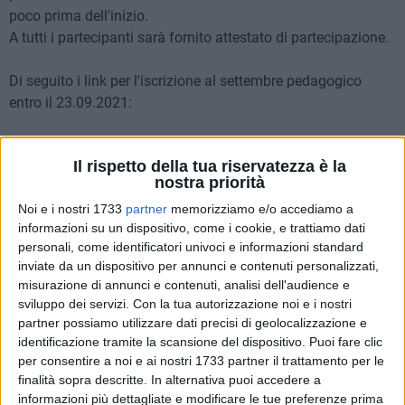
poco prima dell'inizio.
A tutti i partecipanti sarà fornito attestato di partecipazione.
Di seguito i link per l'iscrizione al settembre pedagogico
entro il 23.09.2021:
1) link modulo iscrizione IN PRESENZA
Il rispetto della tua riservatezza è la
nostra priorità
https://docs.google.com/forms/d/e/1FAIpQLSdKBrPTh
Noi e i nostri 1733
partner
memorizziamo e/o accediamo a
informazioni su un dispositivo, come i cookie, e trattiamo dati
personali, come identificatori univoci e informazioni standard
2) link modulo iscrizione A DISTANZA
inviate da un dispositivo per annunci e contenuti personalizzati,
misurazione di annunci e contenuti, analisi dell'audience e
https://docs.google.com/forms/d/e/1FAIpQLSfV858b0XtN
sviluppo dei servizi.
Con la tua autorizzazione noi e i nostri
partner possiamo utilizzare dati precisi di geolocalizzazione e
"La tematica individuata quest'anno pone al centro
identificazione tramite la scansione del dispositivo. Puoi fare clic
per consentire a noi e ai nostri 1733 partner il trattamento per le
dell'attenzione il processo dinamico di insegnamento-
finalità sopra descritte. In alternativa puoi accedere a
apprendimento. Condizione indispensabile, per poter
informazioni più dettagliate e modificare le tue preferenze prima