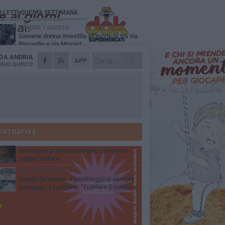
Ù LETTI QUESTA SETTIMANA
VENERDÌ 7 AGOSTO
Giovane donna investita all'incrocio tra via
Bisceglie e via Mozart
 DA
ANDRIA
MARTEDÌ 4 AGOSTO
APP
Cattivo odore dall’abitazione, la macabra
NIO QUINTO
scoperta: trovato morto un uomo di 55 anni
MERCOLEDÌ 5 AGOSTO
"Un branco mi ha aggredito mentre ero in
stampelle": violenza nei confronti di un
enne ad Andria
MARTEDÌ 4 AGOSTO
Andria saluta mons. Agostino Superbo:
celebrati i funerali - FOTO
ISTRATIVE
GIOVEDÌ 30 LUGLIO
Scompare prematuramente l'avvocato
Beppe Tortora
MERCOLEDÌ 5 AGOSTO
Castel del Monte, il parcheggio é sempre
selvaggio. I residenti: "Tutelare il maniero
 vivibilità e rispetto del paesaggio"