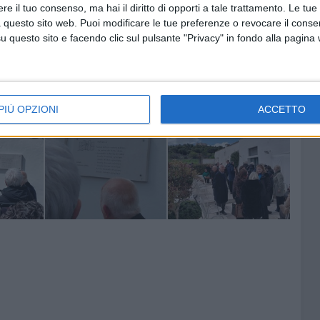
e il tuo consenso, ma hai il diritto di opporti a tale trattamento. Le tue
di degustazione come il
"Cheese Day"
.
 questo sito web. Puoi modificare le tue preferenze o revocare il conse
questo sito e facendo clic sul pulsante "Privacy" in fondo alla pagina
e delle Palme officiata da
Don Riccardo Agresti
, che ha
la terra, seguito da un rinfresco con i prodotti tipici che
PIÙ OPZIONI
ACCETTO