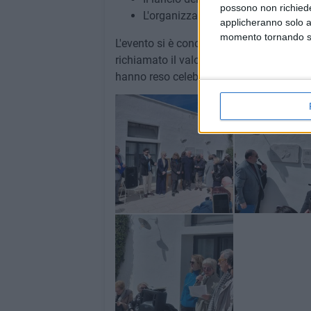
possono non richieder
L'organizzazione di grandi eventi 
applicheranno solo a
momento tornando su 
L'evento si è concluso con la benedizion
richiamato il valore sacro del lavoro e del
hanno reso celebre il territorio.