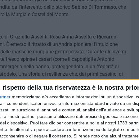
ndita dall'intervento dello storico
Sabino Di Tommaso
, che
 tra la Murgia e Castel del Monte.
ze di
Graziella Asseliti
,
Rosa Anna Asselta
e
Riccardo
ni. È emerso il ritratto di un'Andria pioniera: l'intuizione
 delle masserie murgiane per necessità. Durante gli inverni
atte fresco spinse i casari (come il capostipite Antonio
immergerla nella panna, proteggendola in un "fodero" di
odelo. Una storia di resilienza che, dai primi caseifici di
 mercati di Roma, Milano e persino le tavole di statisti come
l rispetto della tua riservatezza è la nostra prior
artner
memorizziamo e/o accediamo a informazioni su un dispositivo, c
ali, come identificatori univoci e informazioni standard inviate da un di
zzati, misurazione di annunci e contenuti, analisi dell'audience e svilupp
Presidente Malcangi ha tracciato la rotta per i prossimi
i e i nostri partner possiamo utilizzare dati precisi di geolocalizzazione 
del dispositivo. Puoi fare clic per consentire a noi e ai nostri 1733 partn
critte. In alternativa puoi accedere a informazioni più dettagliate e modif
ro
;
acconsentire o di negare il consenso.
Si rende noto che alcuni trattamen
aseiTrip)
per il turismo esperienziale;