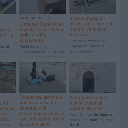
3 vite 2 impegni 1
SCUOLA E LAVORO
strada, nel ricordo di
a
Comune: “Buono libri
Sandro, Antonio e
crocio
digitale” ecco l'elenco
Vincenzo
e e via
delle 11 ditte
accreditate
Oggi, al chiostro di San
Francesco il secondo
ico al
Per la fornitura gratuita o
appuntamento
ro era
semigratuita dei libri di testo
per le scuole secondarie di
1° e di 2° grado A.S.
2026/2027
“Ambiente, giovani e
Emergenza Caldo: i
adulti a confronto:
luoghi comunali
e ad
sondaggio di
aprono alla città
ciazione
FareAmbiente Andria
e al
L'obiettivo è offrire riparo e
racconta come si vive
osco
riposo ad anziani e persone
la sostenibilità”
Ceruti
fragili