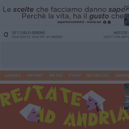
PI
25
°C
CIELO SERENO
NOTIZIE
34°
OGGI MIN
25°
MAX
AD
ANDRIA
DIRETTORE
ANTO
41
AGENDA
IREPORT
METEO
VIDEO
NECROLOGI
AMMIN
tra