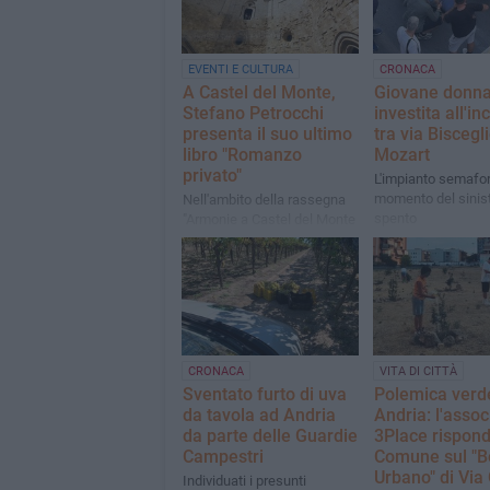
EVENTI E CULTURA
CRONACA
A Castel del Monte,
Giovane donn
Stefano Petrocchi
investita all'in
presenta il suo ultimo
tra via Biscegli
libro "Romanzo
Mozart
privato"
L'impianto semafor
momento del sinist
Nell'ambito della rassegna
spento
"Armonie a Castel del Monte
– Storie di Stelle"
CRONACA
VITA DI CITTÀ
Sventato furto di uva
Polemica verd
da tavola ad Andria
Andria: l'asso
da parte delle Guardie
3Place rispond
Campestri
Comune sul "B
Urbano" di Via 
Individuati i presunti