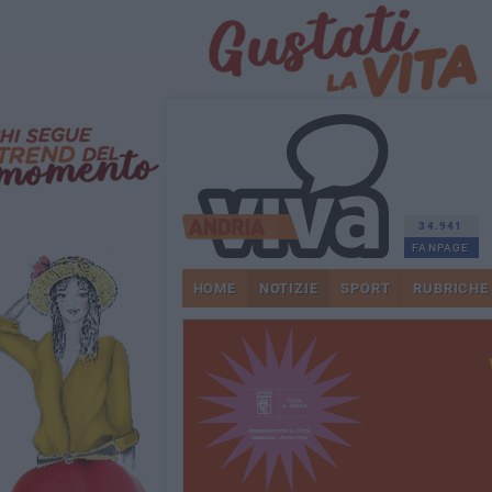
34.941
FANPAGE
HOME
NOTIZIE
SPORT
RUBRICHE