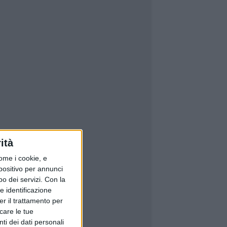
ità
ome i cookie, e
spositivo per annunci
o dei servizi.
Con la
e identificazione
er il trattamento per
icare le tue
ti dei dati personali