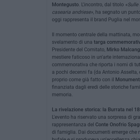
Montegusto
. L'incontro, dal titolo
«Sulle 
casearia andriese»
, ha segnato un punto 
oggi rappresenta il brand Puglia nel mo
Il momento centrale della mattinata, mo
svelamento di una
targa commemorati
Presidente del Comitato,
Mirko Malcang
mestiere faticoso in un'arte internaziona
commemorativa che riporta i nomi di tutt
a pochi decenni fa (da Antonio Asselta, 
proprio come già fatto con il
Monumento
finanziata dagli eredi delle storiche fami
memoria.
La rivelazione storica: la Burrata nel 1
L'evento ha riservato una sorpresa di gra
rappresentanza del
Conte Onofrio Spagn
di famiglia. Dai documenti emerge che n
bufale e si produceva un'eccellenza chi