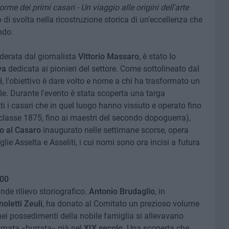
orme dei primi casari - Un viaggio alle origini dell'arte
di svolta nella ricostruzione storica di un'eccellenza che
ndo.
derata dal giornalista
Vittorio Massaro
, è stato lo
va
dedicata ai pionieri del settore. Come sottolineato dal
i
, l'obiettivo è dare volto e nome a chi ha trasformato un
le. Durante l'evento è stata scoperta una targa
i i casari che in quel luogo hanno vissuto e operato fino
classe 1875, fino ai maestri del secondo dopoguerra),
 al Casaro
inaugurato nelle settimane scorse, opera
glie Asselta e Asseliti, i cui nomi sono ora incisi a futura
800
nde rilievo storiografico.
Antonio Brudaglio
, in
oletti Zeuli
, ha donato al Comitato un prezioso volume
ei possedimenti della nobile famiglia si allevavano
amata «burrata» già nel
XIX secolo
. Una scoperta che