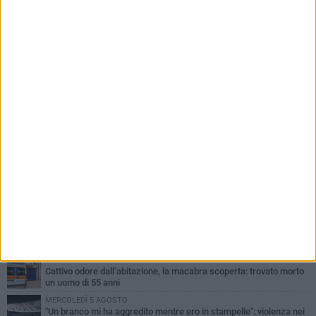
PIÙ LETTI QUESTA SETTIMANA
VENERDÌ 7 AGOSTO
Giovane donna investita all'incrocio tra via Bisceglie e via Mozart
MARTEDÌ 4 AGOSTO
Cattivo odore dall’abitazione, la macabra scoperta: trovato morto
un uomo di 55 anni
MERCOLEDÌ 5 AGOSTO
"Un branco mi ha aggredito mentre ero in stampelle": violenza nei