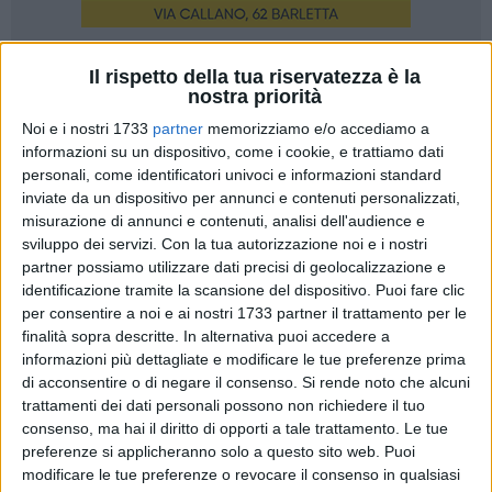
21
Il rispetto della tua riservatezza è la
nostra priorità
Noi e i nostri 1733
partner
memorizziamo e/o accediamo a
informazioni su un dispositivo, come i cookie, e trattiamo dati
"
Vivimi senza vergogna, anche se hai tutto il mondo
personali, come identificatori univoci e informazioni standard
contro
…".
inviate da un dispositivo per annunci e contenuti personalizzati,
E' una frase ben conosciuta da milioni di persone,
misurazione di annunci e contenuti, analisi dell'audience e
soprattutto giovani, tratta da un brano di musica leggere a
sviluppo dei servizi.
Con la tua autorizzazione noi e i nostri
cui mi rifaccio come incipit e finale di queste mie
partner possiamo utilizzare dati precisi di geolocalizzazione e
considerazioni.
identificazione tramite la scansione del dispositivo. Puoi fare clic
per consentire a noi e ai nostri 1733 partner il trattamento per le
Da oggi (Giovedì) e fino a Domenica prossima le strade delle
finalità sopra descritte. In alternativa puoi accedere a
nostre Città saranno attraversate da fiumi o ruscelli di
informazioni più dettagliate e modificare le tue preferenze prima
persone, ordinate in Processione, che precedono o seguono
di acconsentire o di negare il consenso.
Si rende noto che alcuni
un'Ostia bianca contenuta in ostensori artistici e di grande
trattamenti dei dati personali possono non richiedere il tuo
valore: è la Processione del Corpus Domini con la quale la
consenso, ma hai il diritto di opporti a tale trattamento. Le tue
Chiesa vuole professare la sua fede nella presenza reale di
preferenze si applicheranno solo a questo sito web. Puoi
Cristo nel Sacramento dell'Eucaristia. Ma mi chiedo: in un
modificare le tue preferenze o revocare il consenso in qualsiasi