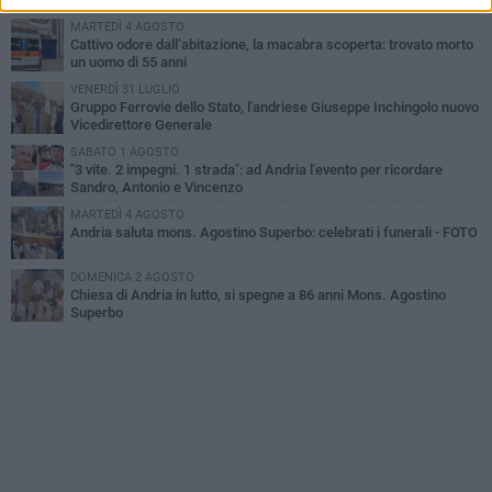
MARTEDÌ 4 AGOSTO
Cattivo odore dall’abitazione, la macabra scoperta: trovato morto
un uomo di 55 anni
VENERDÌ 31 LUGLIO
Gruppo Ferrovie dello Stato, l'andriese Giuseppe Inchingolo nuovo
Vicedirettore Generale
SABATO 1 AGOSTO
"3 vite. 2 impegni. 1 strada": ad Andria l'evento per ricordare
Sandro, Antonio e Vincenzo
MARTEDÌ 4 AGOSTO
Andria saluta mons. Agostino Superbo: celebrati i funerali - FOTO
DOMENICA 2 AGOSTO
Chiesa di Andria in lutto, si spegne a 86 anni Mons. Agostino
Superbo