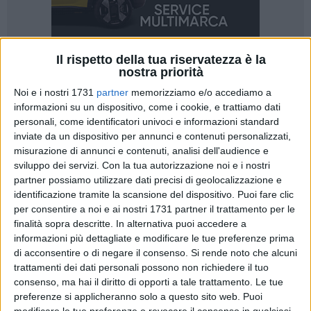
Il rispetto della tua riservatezza è la
nostra priorità
18
Noi e i nostri 1731
partner
memorizziamo e/o accediamo a
informazioni su un dispositivo, come i cookie, e trattiamo dati
personali, come identificatori univoci e informazioni standard
inviate da un dispositivo per annunci e contenuti personalizzati,
Nel corso della riunione del Consiglio Territoriale per
misurazione di annunci e contenuti, analisi dell'audience e
l'Immigrazione tenutosi a oggi in Prefettura a Barletta sono
sviluppo dei servizi.
Con la tua autorizzazione noi e i nostri
state presentate le attività previste dal progetto S.PR.INT.3
partner possiamo utilizzare dati precisi di geolocalizzazione e
Strategie, PRogrammi innovativi, INTerventi
identificazione tramite la scansione del dispositivo. Puoi fare clic
Multistakeholder, avviato lo scorso luglio e finanziato dal
per consentire a noi e ai nostri 1731 partner il trattamento per le
Fondo Europeo Asilo Migrazione e Integrazione (FAMI) 2021-
finalità sopra descritte. In alternativa puoi accedere a
informazioni più dettagliate e modificare le tue preferenze prima
2027. Il progetto si compone di un partenariato pubblico-
di acconsentire o di negare il consenso.
Si rende noto che alcuni
privato sociale composto dalla Prefettura di Barletta Andria
trattamenti dei dati personali possono non richiedere il tuo
Trani in qualità di capofila e quali soggetti partner l'Azienda
consenso, ma hai il diritto di opporti a tale trattamento. Le tue
Sanitaria Locale Bat, il C.P.I.A. Bat "Gino Strada", la
preferenze si applicheranno solo a questo sito web. Puoi
Cooperativa Sociale Comunità Oasi2 San Francesco, Etnie
modificare le tue preferenze o revocare il consenso in qualsiasi