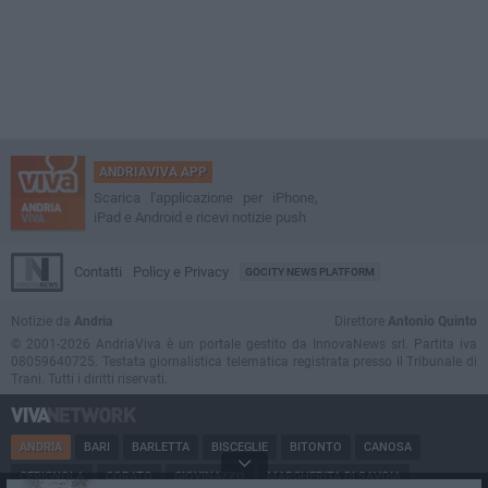
ANDRIAVIVA APP
Scarica l'applicazione per iPhone,
iPad e Android e ricevi notizie push
Contatti
Policy e Privacy
GOCITY NEWS PLATFORM
Notizie da
Andria
Direttore
Antonio Quinto
© 2001-2026 AndriaViva è un portale gestito da InnovaNews srl. Partita iva
08059640725. Testata giornalistica telematica registrata presso il Tribunale di
Trani. Tutti i diritti riservati.
ANDRIA
BARI
BARLETTA
BISCEGLIE
BITONTO
CANOSA
CERIGNOLA
CORATO
GIOVINAZZO
MARGHERITA DI SAVOIA