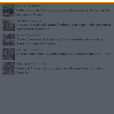
MARTEDÌ 4 AGOSTO
Cattivo odore dall’abitazione, la macabra scoperta: trovato morto
un uomo di 55 anni
VENERDÌ 31 LUGLIO
Gruppo Ferrovie dello Stato, l'andriese Giuseppe Inchingolo nuovo
Vicedirettore Generale
SABATO 1 AGOSTO
"3 vite. 2 impegni. 1 strada": ad Andria l'evento per ricordare
Sandro, Antonio e Vincenzo
MARTEDÌ 4 AGOSTO
Andria saluta mons. Agostino Superbo: celebrati i funerali - FOTO
DOMENICA 2 AGOSTO
Chiesa di Andria in lutto, si spegne a 86 anni Mons. Agostino
Superbo