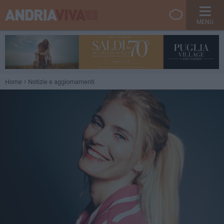
MENU
Home
Notizie e aggiornamenti