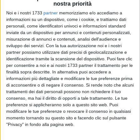
nostra priorità
Noi e i nostri 1733
partner
memorizziamo e/o accediamo a
informazioni su un dispositivo, come i cookie, e trattiamo dati
personali, come identificatori univoci e informazioni standard
6
inviate da un dispositivo per annunci e contenuti personalizzati,
misurazione di annunci e contenuti, analisi dell'audience e
sviluppo dei servizi.
Con la tua autorizzazione noi e i nostri
Si è svolta ieri la prima riunione in videoconferenza tra le
partner possiamo utilizzare dati precisi di geolocalizzazione e
identificazione tramite la scansione del dispositivo. Puoi fare clic
associazioni dei soci di Banca Popolare di Bari e i nuovi
per consentire a noi e ai nostri 1733 partner il trattamento per le
amministratori eletti a ottobre.
finalità sopra descritte. In alternativa puoi accedere a
informazioni più dettagliate e modificare le tue preferenze prima
L'Amministratore Delegato Bergami ha annunciato il
di acconsentire o di negare il consenso.
Si rende noto che alcuni
prossimo insediamento di un tavolo di conciliazione tra la
trattamenti dei dati personali possono non richiedere il tuo
Banca e i soci in difficoltà finanziaria, finalizzato a ristorare
consenso, ma hai il diritto di opporti a tale trattamento. Le tue
parzialmente le perdite subite a seguito dell'azzeramento del
preferenze si applicheranno solo a questo sito web. Puoi
modificare le tue preferenze o revocare il consenso in qualsiasi
capitale sociale di Banca Popolare di Bari. Hanno
momento tornando su questo sito e facendo clic sul pulsante
partecipato alla videoriunione le associazioni AssoAzionisti
"Privacy" in fondo alla pagina web.
BPBari, Praesidium, Consumer, AvvocatideiConsumatori.