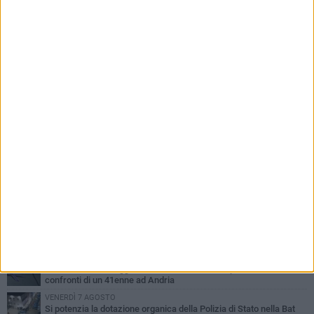
PIÙ LETTI QUESTA SETTIMANA
VENERDÌ 7 AGOSTO
Giovane donna investita all'incrocio tra via Bisceglie e via Mozart
MARTEDÌ 4 AGOSTO
Cattivo odore dall’abitazione, la macabra scoperta: trovato morto
un uomo di 55 anni
MERCOLEDÌ 5 AGOSTO
"Un branco mi ha aggredito mentre ero in stampelle": violenza nei
confronti di un 41enne ad Andria
VENERDÌ 7 AGOSTO
Si potenzia la dotazione organica della Polizia di Stato nella Bat