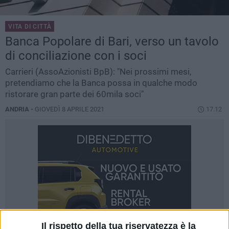
VITA DI CITTÀ
Banca Popolare di Bari, verso un tavolo
di conciliazione con i soci
Carrieri (AssoAzionisti BpB): "Nei prossimi mesi,
pretendiamo che la Banca possa in qualche modo
ristorare gran parte dei 60mila soci"
ANDRIA -
GIOVEDÌ 8 APRILE 2021
17.12
Il rispetto della tua riservatezza è la