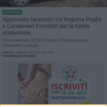
TERRITORIO
Approvato l'accordo tra Regione Puglia
e Carabinieri Forestali per la tutela
ambientale
Intesa biennale 2025-2026 da 350mila euro per
rafforzare i controlli
ANDRIA -
VENERDÌ 24 OTTOBRE 2025
COMUNICATO STAMPA