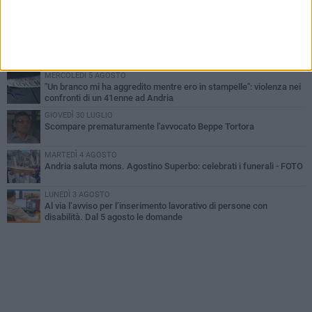
Cattivo odore dall’abitazione, la macabra scoperta: trovato morto
un uomo di 55 anni
SABATO 1 AGOSTO
"3 vite. 2 impegni. 1 strada": ad Andria l'evento per ricordare
Sandro, Antonio e Vincenzo
MERCOLEDÌ 5 AGOSTO
"Un branco mi ha aggredito mentre ero in stampelle": violenza nei
confronti di un 41enne ad Andria
GIOVEDÌ 30 LUGLIO
Scompare prematuramente l'avvocato Beppe Tortora
MARTEDÌ 4 AGOSTO
Andria saluta mons. Agostino Superbo: celebrati i funerali - FOTO
LUNEDÌ 3 AGOSTO
Al via l’avviso per l’inserimento lavorativo di persone con
disabilità. Dal 5 agosto le domande