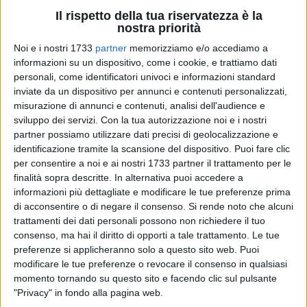
Il rispetto della tua riservatezza è la
nostra priorità
Noi e i nostri 1733
partner
memorizziamo e/o accediamo a
informazioni su un dispositivo, come i cookie, e trattiamo dati
20
personali, come identificatori univoci e informazioni standard
inviate da un dispositivo per annunci e contenuti personalizzati,
misurazione di annunci e contenuti, analisi dell'audience e
sviluppo dei servizi.
Con la tua autorizzazione noi e i nostri
La Giunta regionale della Puglia ha approvato lo schema di
partner possiamo utilizzare dati precisi di geolocalizzazione e
Accordo tra la Regione Puglia e il Comando Regione
identificazione tramite la scansione del dispositivo. Puoi fare clic
Carabinieri Forestale "Puglia", volto a rafforzare la
per consentire a noi e ai nostri 1733 partner il trattamento per le
finalità sopra descritte. In alternativa puoi accedere a
sorveglianza, la prevenzione e la tutela ambientale all'interno
informazioni più dettagliate e modificare le tue preferenze prima
delle aree naturali protette regionali.
di acconsentire o di negare il consenso.
Si rende noto che alcuni
trattamenti dei dati personali possono non richiedere il tuo
L'intesa, che avrà validità per il biennio 2025-2026, prevede
consenso, ma hai il diritto di opporti a tale trattamento. Le tue
un contributo complessivo regionale di 350.000 euro
preferenze si applicheranno solo a questo sito web. Puoi
destinato al Comando dei Carabinieri Forestali, per sostenere
modificare le tue preferenze o revocare il consenso in qualsiasi
le attività operative di controllo, monitoraggio e
momento tornando su questo sito e facendo clic sul pulsante
"Privacy" in fondo alla pagina web.
valorizzazione delle aree protette e della Rete Natura 2000.