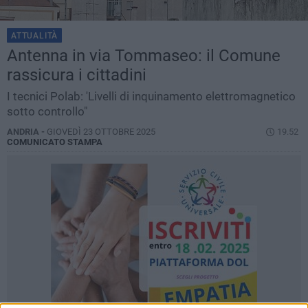
ATTUALITÀ
Antenna in via Tommaseo: il Comune
rassicura i cittadini
I tecnici Polab: 'Livelli di inquinamento elettromagnetico
sotto controllo"
ANDRIA -
GIOVEDÌ 23 OTTOBRE 2025
19.52
COMUNICATO STAMPA