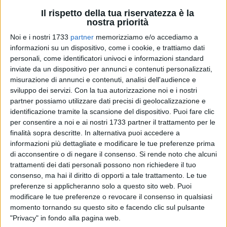
Il rispetto della tua riservatezza è la
nostra priorità
Noi e i nostri 1733
partner
memorizziamo e/o accediamo a
31
informazioni su un dispositivo, come i cookie, e trattiamo dati
personali, come identificatori univoci e informazioni standard
inviate da un dispositivo per annunci e contenuti personalizzati,
misurazione di annunci e contenuti, analisi dell'audience e
In merito alla
notizia sulla nuova installazione di u
n'antenna
sviluppo dei servizi.
Con la tua autorizzazione noi e i nostri
telefonica in via Tommaseo,
dal settore
Ambiente e
partner possiamo utilizzare dati precisi di geolocalizzazione e
dall'Assessorato alla Qualità della Vita
giungono
identificazione tramite la scansione del dispositivo. Puoi fare clic
chiarimenti, con il solo scopo di rasserenare i cittadini che
per consentire a noi e ai nostri 1733 partner il trattamento per le
hanno manifestato preoccupazione.
finalità sopra descritte. In alternativa puoi accedere a
informazioni più dettagliate e modificare le tue preferenze prima
Preme innanzitutto sottolineare che il
6 ottobre scorso
nella
di acconsentire o di negare il consenso.
Si rende noto che alcuni
trattamenti dei dati personali possono non richiedere il tuo
Sala conferenze del chiostro San Francesco è stata
consenso, ma hai il diritto di opporti a tale trattamento. Le tue
presentata alla città la bozza del nuovo regolamento
preferenze si applicheranno solo a questo sito web. Puoi
comunale per l'installazione degli impianti di
modificare le tue preferenze o revocare il consenso in qualsiasi
telecomunicazioni a cura della Polab,
la società incaricata
momento tornando su questo sito e facendo clic sul pulsante
di redigerlo per conto dell'Amministrazione Comunale.
"Privacy" in fondo alla pagina web.