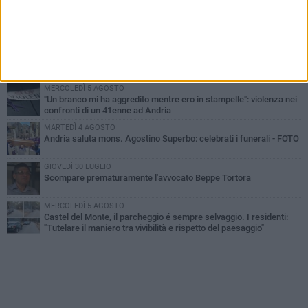
VENERDÌ 7 AGOSTO
Giovane donna investita all'incrocio tra via Bisceglie e via Mozart
MARTEDÌ 4 AGOSTO
Cattivo odore dall’abitazione, la macabra scoperta: trovato morto
un uomo di 55 anni
MERCOLEDÌ 5 AGOSTO
"Un branco mi ha aggredito mentre ero in stampelle": violenza nei
confronti di un 41enne ad Andria
MARTEDÌ 4 AGOSTO
Andria saluta mons. Agostino Superbo: celebrati i funerali - FOTO
GIOVEDÌ 30 LUGLIO
Scompare prematuramente l'avvocato Beppe Tortora
MERCOLEDÌ 5 AGOSTO
Castel del Monte, il parcheggio é sempre selvaggio. I residenti:
"Tutelare il maniero tra vivibilità e rispetto del paesaggio"