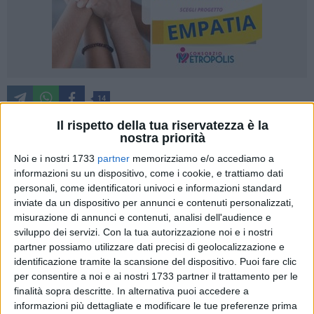
14
Il rispetto della tua riservatezza è la
nostra priorità
La collaborazione tra PMG Italia Società Benefit, il Comune
Noi e i nostri 1733
partner
memorizziamo e/o accediamo a
di Andria, Unitalsi, l'Istituto Tecnico Tecnologico "Sen. O
informazioni su un dispositivo, come i cookie, e trattiamo dati
Jannuzzi" e gli imprenditori del territorio ha permesso di
personali, come identificatori univoci e informazioni standard
inviate da un dispositivo per annunci e contenuti personalizzati,
promuovere e sostenere progetti di inclusione sociale,
misurazione di annunci e contenuti, analisi dell'audience e
formazione e riqualificazione ambientale indispensabili per
sviluppo dei servizi.
Con la tua autorizzazione noi e i nostri
la città.
partner possiamo utilizzare dati precisi di geolocalizzazione e
identificazione tramite la scansione del dispositivo. Puoi fare clic
La prima edizione del progetto Città ad Impatto positivo, ha
per consentire a noi e ai nostri 1733 partner il trattamento per le
visto nella Città di Andria la realizzazione dei progetti di:
finalità sopra descritte. In alternativa puoi accedere a
riqualificazione ambientale, che ha contribuito
informazioni più dettagliate e modificare le tue preferenze prima