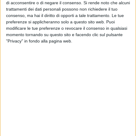
di acconsentire o di negare il consenso.
Si rende noto che alcuni
all'ossigenazione dell'ambiente e all'abbellimento di una via
trattamenti dei dati personali possono non richiedere il tuo
della città attraverso la piantumazione di tutta la via
consenso, ma hai il diritto di opporti a tale trattamento. Le tue
Montegrappa e sistemazione del marciapiede-spartitraffico;
preferenze si applicheranno solo a questo sito web. Puoi
inclusione, con la concessione a Unitalsi di un veicolo dotato
modificare le tue preferenze o revocare il consenso in qualsiasi
di pedana elettrica fruibile da persone con fragilità e ridotta
momento tornando su questo sito e facendo clic sul pulsante
mobilità, che serve per effettuare servizi di
"Privacy" in fondo alla pagina web.
accompagnamento gratuiti e continuativi a favore degli
utenti, al fine di far loro raggiungere il massimo livello
possibile di autonomia e inclusione; formazione al Liceo
Scientifico "R. Nuzzi" durante il quale gli studenti hanno
partecipato ad una sessione formativa sui temi della
responsabilità sociale, dell'attenzione verso l'ambiente e le
persone più fragili; ed infine, tutela della salute attraverso la
donazione di un defibrillatore, dispositivo salvavita
indispensabile in situazioni di alto affollamento.
Grazie all'impegno di tutti gli stakeholder, il progetto Città ad
Impatto Positivo può proseguire, con la continuazione e
l'implementazione dei servizi di accompagnamento