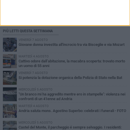
PIÙ LETTI QUESTA SETTIMANA
VENERDÌ 7 AGOSTO
Giovane donna investita all'incrocio tra via Bisceglie e via Mozart
MARTEDÌ 4 AGOSTO
Cattivo odore dall’abitazione, la macabra scoperta: trovato morto
un uomo di 55 anni
VENERDÌ 7 AGOSTO
Si potenzia la dotazione organica della Polizia di Stato nella Bat
MERCOLEDÌ 5 AGOSTO
"Un branco mi ha aggredito mentre ero in stampelle": violenza nei
confronti di un 41enne ad Andria
MARTEDÌ 4 AGOSTO
Andria saluta mons. Agostino Superbo: celebrati i funerali - FOTO
MERCOLEDÌ 5 AGOSTO
Castel del Monte, il parcheggio é sempre selvaggio. I residenti: