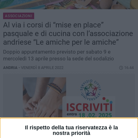
ASSOCIAZIONI
Al via i corsi di “mise en place”
pasquale e di cucina con l’associazione
andriese “Le amiche per le amiche”
Doppio appuntamento previsto per sabato 9 e
mercoledì 13 aprile presso la sede del sodalizio
ANDRIA -
VENERDÌ 8 APRILE 2022
16.44
Il rispetto della tua riservatezza è la
nostra priorità