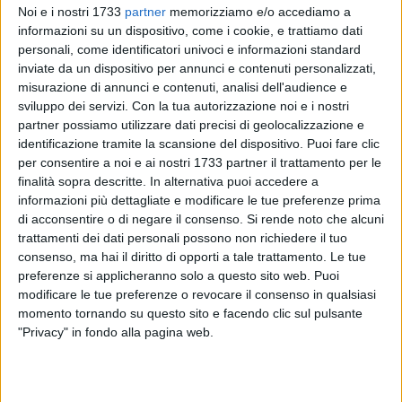
Noi e i nostri 1733
partner
memorizziamo e/o accediamo a
informazioni su un dispositivo, come i cookie, e trattiamo dati
personali, come identificatori univoci e informazioni standard
inviate da un dispositivo per annunci e contenuti personalizzati,
22
misurazione di annunci e contenuti, analisi dell'audience e
sviluppo dei servizi.
Con la tua autorizzazione noi e i nostri
partner possiamo utilizzare dati precisi di geolocalizzazione e
identificazione tramite la scansione del dispositivo. Puoi fare clic
In prossimità delle festività pasquali, l'associazione andriese
per consentire a noi e ai nostri 1733 partner il trattamento per le
"
Le
a
miche per le amiche
" ha organizzato due corsi dedicati
finalità sopra descritte. In alternativa puoi accedere a
al "mise en place" e alla cucina. Si terranno rispettivamente
informazioni più dettagliate e modificare le tue preferenze prima
domani, sabato 9 aprile, a partire dalle ore 10:00 e mercoledì
di acconsentire o di negare il consenso.
Si rende noto che alcuni
trattamenti dei dati personali possono non richiedere il tuo
prossimo, 13 aprile, alle ore 15:00, presso la "
Casa per le
consenso, ma hai il diritto di opporti a tale trattamento. Le tue
Amiche
", situata in via Podgora, 9.
preferenze si applicheranno solo a questo sito web. Puoi
modificare le tue preferenze o revocare il consenso in qualsiasi
Il corso di "Mise en place", realizzato dalla event planner
momento tornando su questo sito e facendo clic sul pulsante
Nicoletta Martellini, sarà introdotto da Francesca Magliano,
"Privacy" in fondo alla pagina web.
presidente de "Le amiche per le amiche" mentre, il 13 aprile, i
primi piatti tipici di Pasqua verranno realizzati da Eleonora
Corvasce, la quale preparerà culurgiones con burrata di