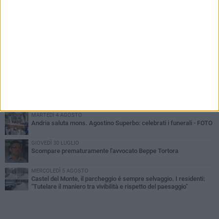
PIÙ LETTI QUESTA SETTIMANA
VENERDÌ 7 AGOSTO
Giovane donna investita all'incrocio tra via Bisceglie e via Mozart
MARTEDÌ 4 AGOSTO
Cattivo odore dall’abitazione, la macabra scoperta: trovato morto
un uomo di 55 anni
MERCOLEDÌ 5 AGOSTO
"Un branco mi ha aggredito mentre ero in stampelle": violenza nei
confronti di un 41enne ad Andria
MARTEDÌ 4 AGOSTO
Andria saluta mons. Agostino Superbo: celebrati i funerali - FOTO
GIOVEDÌ 30 LUGLIO
Scompare prematuramente l'avvocato Beppe Tortora
MERCOLEDÌ 5 AGOSTO
Castel del Monte, il parcheggio é sempre selvaggio. I residenti:
"Tutelare il maniero tra vivibilità e rispetto del paesaggio"