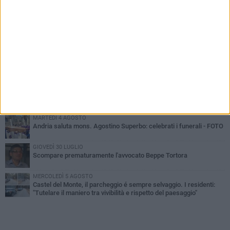
PIÙ LETTI QUESTA SETTIMANA
VENERDÌ 7 AGOSTO
Giovane donna investita all'incrocio tra via Bisceglie e via Mozart
MARTEDÌ 4 AGOSTO
Cattivo odore dall’abitazione, la macabra scoperta: trovato morto
un uomo di 55 anni
MERCOLEDÌ 5 AGOSTO
"Un branco mi ha aggredito mentre ero in stampelle": violenza nei
confronti di un 41enne ad Andria
MARTEDÌ 4 AGOSTO
Andria saluta mons. Agostino Superbo: celebrati i funerali - FOTO
GIOVEDÌ 30 LUGLIO
Scompare prematuramente l'avvocato Beppe Tortora
MERCOLEDÌ 5 AGOSTO
Castel del Monte, il parcheggio é sempre selvaggio. I residenti:
"Tutelare il maniero tra vivibilità e rispetto del paesaggio"