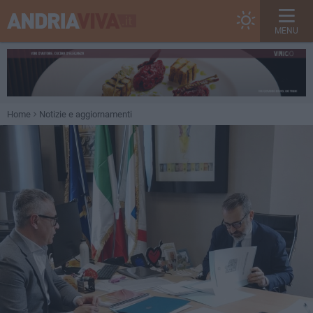
MENU
Home
Notizie e aggiornamenti