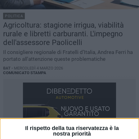
POLITICA
Agricoltura: stagione irrigua, viabilità
rurale e libretti carburanti. L'impegno
dell'assessore Paolicelli
Il consigliere regionale di Fratelli d’Italia, Andrea Ferri ha
portato all'attenzione queste problematiche
BAT -
MERCOLEDÌ 4 MARZO 2026
COMUNICATO STAMPA
Il rispetto della tua riservatezza è la
nostra priorità