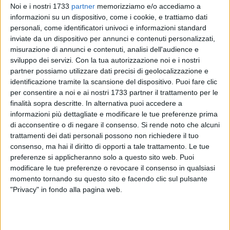
Noi e i nostri 1733
partner
memorizziamo e/o accediamo a
informazioni su un dispositivo, come i cookie, e trattiamo dati
personali, come identificatori univoci e informazioni standard
inviate da un dispositivo per annunci e contenuti personalizzati,
misurazione di annunci e contenuti, analisi dell'audience e
sviluppo dei servizi.
Con la tua autorizzazione noi e i nostri
partner possiamo utilizzare dati precisi di geolocalizzazione e
identificazione tramite la scansione del dispositivo. Puoi fare clic
per consentire a noi e ai nostri 1733 partner il trattamento per le
"A seguito delle numerose sollecitazioni ricevute da diversi
finalità sopra descritte. In alternativa puoi accedere a
agricoltori del territorio della mia Provincia, Barletta-Andria-
informazioni più dettagliate e modificare le tue preferenze prima
Trani, questa mattina ho incontrato l'assessore
di acconsentire o di negare il consenso.
Si rende noto che alcuni
all'Agricoltura Francesco Paolicelli - sottolinea in una nota il
trattamenti dei dati personali possono non richiedere il tuo
consigliere regionale di Fratelli d'Italia, Andrea Ferri. - È stato
consenso, ma hai il diritto di opporti a tale trattamento. Le tue
preferenze si applicheranno solo a questo sito web. Puoi
un incontro, cordiale e costruttivo, dove sono stati affrontati
modificare le tue preferenze o revocare il consenso in qualsiasi
alcuni temi centrali per il comparto: il funzionamento dei
momento tornando su questo sito e facendo clic sul pulsante
consorzi irrigui, le condizioni delle dighe dopo la siccità dello
"Privacy" in fondo alla pagina web.
scorso anno, le criticità segnalate sul rilascio del libretto
carburante agricolo e le prospettive di finanziamento per
interventi sulle strade rurali. Particolare attenzione è stata