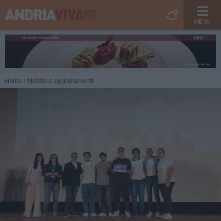
MENU
Home
Notizie e aggiornamenti