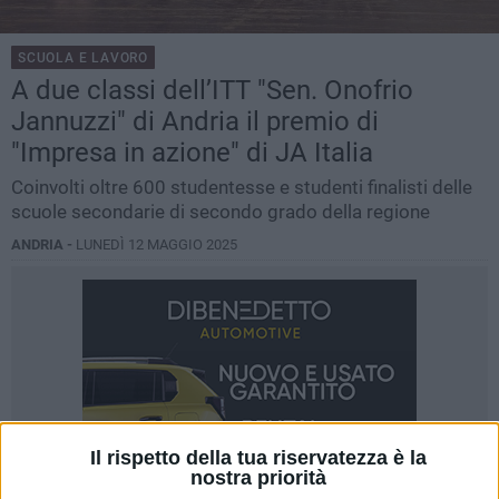
SCUOLA E LAVORO
A due classi dell’ITT "Sen. Onofrio
Jannuzzi" di Andria il premio di
"Impresa in azione" di JA Italia
Coinvolti oltre 600 studentesse e studenti finalisti delle
scuole secondarie di secondo grado della regione
ANDRIA -
LUNEDÌ 12 MAGGIO 2025
Il rispetto della tua riservatezza è la
nostra priorità