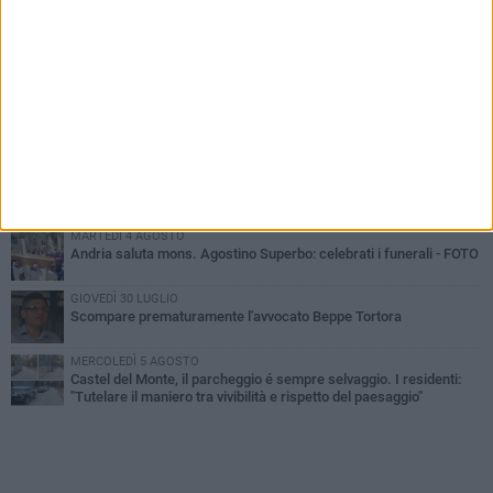
PIÙ LETTI QUESTA SETTIMANA
VENERDÌ 7 AGOSTO
Giovane donna investita all'incrocio tra via Bisceglie e via Mozart
MARTEDÌ 4 AGOSTO
Cattivo odore dall’abitazione, la macabra scoperta: trovato morto
un uomo di 55 anni
MERCOLEDÌ 5 AGOSTO
"Un branco mi ha aggredito mentre ero in stampelle": violenza nei
confronti di un 41enne ad Andria
MARTEDÌ 4 AGOSTO
Andria saluta mons. Agostino Superbo: celebrati i funerali - FOTO
GIOVEDÌ 30 LUGLIO
Scompare prematuramente l'avvocato Beppe Tortora
MERCOLEDÌ 5 AGOSTO
Castel del Monte, il parcheggio é sempre selvaggio. I residenti:
"Tutelare il maniero tra vivibilità e rispetto del paesaggio"