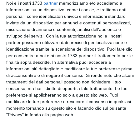
Noi e i nostri 1733
partner
memorizziamo e/o accediamo a
informazioni su un dispositivo, come i cookie, e trattiamo dati
personali, come identificatori univoci e informazioni standard
inviate da un dispositivo per annunci e contenuti personalizzati,
misurazione di annunci e contenuti, analisi dell'audience e
42
sviluppo dei servizi.
Con la tua autorizzazione noi e i nostri
partner possiamo utilizzare dati precisi di geolocalizzazione e
identificazione tramite la scansione del dispositivo. Puoi fare clic
Si è svolto lo scorso 8 maggio, presso Palazzo Granafei-
per consentire a noi e ai nostri 1733 partner il trattamento per le
Nervegna ed il Cinema Teatro Impero di Brindisi, la
finalità sopra descritte. In alternativa puoi accedere a
informazioni più dettagliate e modificare le tue preferenze prima
Competizione territoriale della Puglia di "
Impresa in azione"
,
di acconsentire o di negare il consenso.
Si rende noto che alcuni
il programma di educazione all'imprenditorialità di Junior
trattamenti dei dati personali possono non richiedere il tuo
Achievement Italia, accreditato al Ministero dell'Istruzione e
consenso, ma hai il diritto di opporti a tale trattamento. Le tue
del Merito, che ha coinvolto oltre
600 studentesse e studenti
preferenze si applicheranno solo a questo sito web. Puoi
finalisti
delle scuole secondarie di secondo grado della
modificare le tue preferenze o revocare il consenso in qualsiasi
regione. Nel corso dell'evento sono stati assegnati ben due
momento tornando su questo sito e facendo clic sul pulsante
premi all'ITT "Sen. Onofrio Jannuzzi" di Andria.
"Privacy" in fondo alla pagina web.
- Premio Miglior Team Imprenditoriale –PolonyuS alla
classe
5BI dell'ITT "Sen. Onofrio Jannuzzi" di Andria.