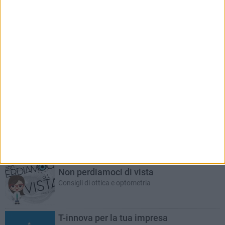
RUBRICHE AGGIORNATE DI RECENTE
Alla scoperta del mondo olivicolo
Rassegna a cura di Olearia Aipo
ANGELA DI PIETRO
Non perdiamoci di vista
Consigli di ottica e optometria
T-innova per la tua impresa