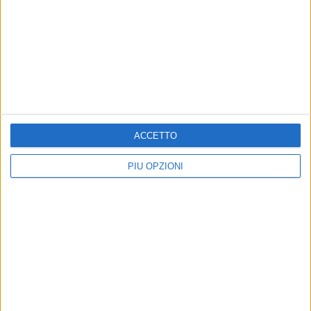
ACCETTO
PIÙ OPZIONI
Iscriviti alla Newsletter
Iscriviti
Iscrivendoti accetti i
termini
e la
privacy policy
Altri contenuti a tema