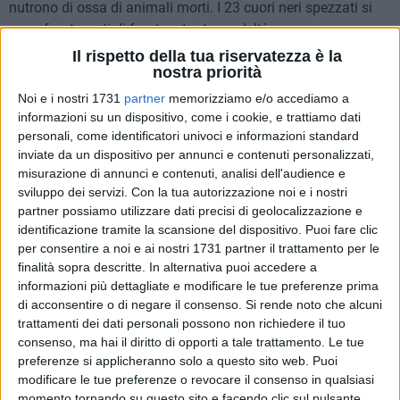
nutrono di ossa di animali morti. I 23 cuori neri spezzati si
sono frantumati di fronte a tanta crudeltà.
Il rispetto della tua riservatezza è la
nostra priorità
Stridano, stridano i freni di quei treni che portavano coloro
che mai più ritorneranno. Come Passalo e Aimone così sono
Noi e i nostri 1731
partner
memorizziamo e/o accediamo a
i gestori dell'Assicurazione. Non sentono pietà per chi quel
informazioni su un dispositivo, come i cookie, e trattiamo dati
nefasto giorno una ria sorte li abbandonò su quei binari,
personali, come identificatori univoci e informazioni standard
inviate da un dispositivo per annunci e contenuti personalizzati,
togliendo loro per sempre la luce del sole dai loro occhi. La
misurazione di annunci e contenuti, analisi dell'audience e
loro sete di ricchezza non si placa neanche se da morti si
sviluppo dei servizi.
Con la tua autorizzazione noi e i nostri
versasse nelle loro bocche oro colato. Scricchiolano,
partner possiamo utilizzare dati precisi di geolocalizzazione e
scricchiolano le rovine di quei treni. Quelle carrozze
identificazione tramite la scansione del dispositivo. Puoi fare clic
portavano coloro che non faranno più ritorno.
per consentire a noi e ai nostri 1731 partner il trattamento per le
finalità sopra descritte. In alternativa puoi accedere a
Se si potesse far risalire l'acqua dei fiumi sui monti, se si
informazioni più dettagliate e modificare le tue preferenze prima
di acconsentire o di negare il consenso.
Si rende noto che alcuni
potessero raccogliere i frutti dagli alberi prima che
trattamenti dei dati personali possono non richiedere il tuo
nascessero del tempo, il nostro, trascorso molto si potrebbe
consenso, ma hai il diritto di opporti a tale trattamento. Le tue
raccontare sui nostri destini. Quel rio giorno un vento caldo
preferenze si applicheranno solo a questo sito web. Puoi
d'estate strappò via per sempre dai nostri volti quei dolci
modificare le tue preferenze o revocare il consenso in qualsiasi
sorrisi inebriati di felicità. Oggi potete vederci soltanto i
momento tornando su questo sito e facendo clic sul pulsante