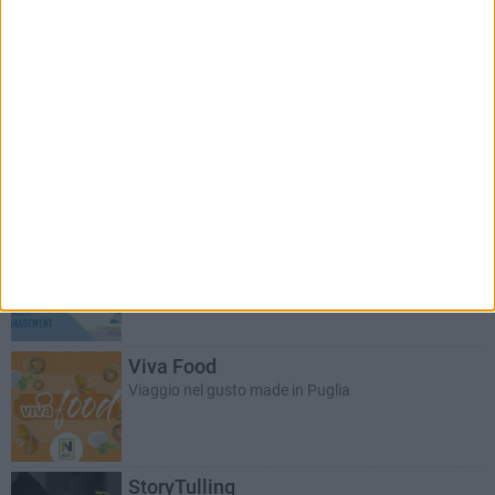
ANGELA DI PIETRO
Non perdiamoci di vista
Consigli di ottica e optometria
T-innova per la tua impresa
Soluzioni innovative e personalizzate
AVV. GIUSEPPE PRASCINA
Il Mondo Wealth Management
A cura dell'avvocato Giuseppe Prascina
Viva Food
Viaggio nel gusto made in Puglia
StoryTulling