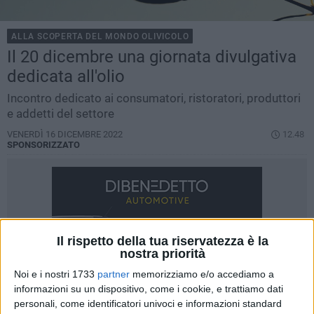
ALLA SCOPERTA DEL MONDO OLIVICOLO
Il 20 dicembre una giornata divulgativa
dedicata all'olio
Incontro dedicato ai consumatori, ristoratori, produttori
e addetti del settore
VENERDÌ 16 DICEMBRE 2022
12.48
SPONSORIZZATO
Il rispetto della tua riservatezza è la
nostra priorità
Noi e i nostri 1733
partner
memorizziamo e/o accediamo a
informazioni su un dispositivo, come i cookie, e trattiamo dati
personali, come identificatori univoci e informazioni standard