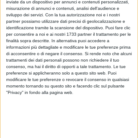
inviate da un dispositivo per annunci e contenuti personalizzati,
misurazione di annunci e contenuti, analisi dell'audience e
sviluppo dei servizi.
Con la tua autorizzazione noi e i nostri
partner possiamo utilizzare dati precisi di geolocalizzazione e
identificazione tramite la scansione del dispositivo. Puoi fare clic
per consentire a noi e ai nostri 1733 partner il trattamento per le
finalità sopra descritte. In alternativa puoi accedere a
informazioni più dettagliate e modificare le tue preferenze prima
Nell'ambito dei seminari e delle giornate informative
di acconsentire o di negare il consenso.
Si rende noto che alcuni
promosse da AIPO, si svolgerà l'incontro dal titolo "Imparare
trattamenti dei dati personali possono non richiedere il tuo
a conoscere gli oli di oliva, dalla pianta all'olio evo" il giorno
consenso, ma hai il diritto di opporti a tale trattamento. Le tue
20 dicembre 2022, presso la Sala Panel Oliveti d'Italia - Via
preferenze si applicheranno solo a questo sito web. Puoi
Murge 57 - Andria.
modificare le tue preferenze o revocare il consenso in qualsiasi
momento tornando su questo sito e facendo clic sul pulsante
"Privacy" in fondo alla pagina web.
Si tratta di una giornata informativa e divulgativa per
consumatori, ristoratori, produttori trasformatori e altri
addetti al consumo di olio.
Giornata divulgativa 20 dicembre
Documento PDF