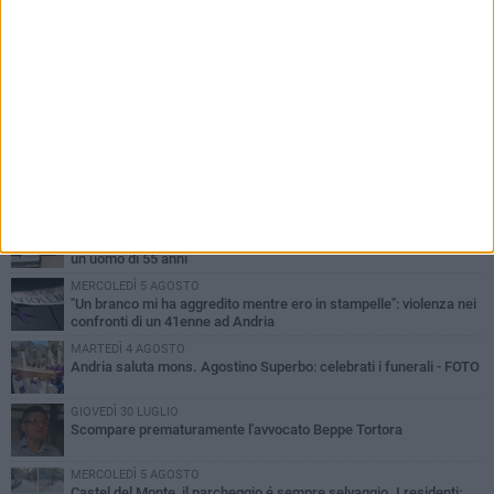
PIÙ LETTI QUESTA SETTIMANA
VENERDÌ 7 AGOSTO
Giovane donna investita all'incrocio tra via Bisceglie e via Mozart
MARTEDÌ 4 AGOSTO
Cattivo odore dall’abitazione, la macabra scoperta: trovato morto
un uomo di 55 anni
MERCOLEDÌ 5 AGOSTO
"Un branco mi ha aggredito mentre ero in stampelle": violenza nei
confronti di un 41enne ad Andria
MARTEDÌ 4 AGOSTO
Andria saluta mons. Agostino Superbo: celebrati i funerali - FOTO
GIOVEDÌ 30 LUGLIO
Scompare prematuramente l'avvocato Beppe Tortora
MERCOLEDÌ 5 AGOSTO
Castel del Monte, il parcheggio é sempre selvaggio. I residenti: