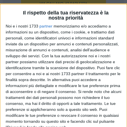
Il rispetto della tua riservatezza è la
nostra priorità
11
Noi e i nostri 1733
partner
memorizziamo e/o accediamo a
informazioni su un dispositivo, come i cookie, e trattiamo dati
personali, come identificatori univoci e informazioni standard
Un uomo vissuto nel passato ma proiettato nel futuro. Erano
inviate da un dispositivo per annunci e contenuti personalizzati,
gli anni Cinquanta, infatti, quando compì scelte
misurazione di annunci e contenuti, analisi dell'audience e
avanguardistiche e studi che avrebbero cambiato la storia
sviluppo dei servizi.
Con la tua autorizzazione noi e i nostri
della città di Andria.
partner possiamo utilizzare dati precisi di geolocalizzazione e
identificazione tramite la scansione del dispositivo. Puoi fare clic
Al prof. dott. Salvatore Liddo è stata intitolata una strada in
per consentire a noi e ai nostri 1733 partner il trattamento per le
contrada Martinelli, la stessa di Parco Liddo, il residence che
finalità sopra descritte. In alternativa puoi accedere a
sorge dove un tempo c'era il vivaio di famiglia. Un sogno, per
informazioni più dettagliate e modificare le tue preferenze prima
gli eredi del luminare, diventato realtà. A scoprire la targa il
di acconsentire o di negare il consenso.
Si rende noto che alcuni
Sindaco, Nicola Giorgino ed i figli Riccardo ed Emanuele, alla
trattamenti dei dati personali possono non richiedere il tuo
presenza dell'intera famiglia e dei tanti amici del medico,
consenso, ma hai il diritto di opporti a tale trattamento. Le tue
docente e ricercatore nel campo della Fisiologia e dell'Igiene,
preferenze si applicheranno solo a questo sito web. Puoi
modificare le tue preferenze o revocare il consenso in qualsiasi
Medaglia d'argento al merito della Sanità Pubblica.
momento tornando su questo sito e facendo clic sul pulsante
Del dott. Liddo si ricorda, in particolare ma non solo, uno