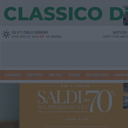
PI
33.5
°C
CIELO SERENO
NOTIZIE
34°
OGGI MIN
25°
MAX
AD
ANDRIA
DIRETTORE
ANTO
41
AGENDA
IREPORT
METEO
VIDEO
NECROLOGI
AMMIN
tra