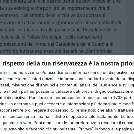
 la mappatura analitica dell'incidentalità provinciale ed una
la sua eziologia che porti ad un'importante attività di
nomeno. Nell'ambito delle iniziative da adottare, il
rovinciale ed ai Comuni di promuovere ulteriori attività di
iunione è stata svolta alla presenza del Presidente della
inciale, delle Polizie Municipali, delle componenti
rappresentanti dell'Arma dei Carabinieri, della Guardia di
l confronto è stata espressa solidarietà nei confronti del
arletta, Savino Filannino, vittima del noto episodio
l rispetto della tua riservatezza è la nostra prior
artner
memorizziamo e/o accediamo a informazioni su un dispositivo, c
ali, come identificatori univoci e informazioni standard inviate da un di
zzati, misurazione di annunci e contenuti, analisi dell'audience e svilupp
i e i nostri partner possiamo utilizzare dati precisi di geolocalizzazione 
8 AGOSTO 2026
del dispositivo. Puoi fare clic per consentire a noi e ai nostri 1733 partn
ano
Siccità e caro gasolio mettono in
critte. In alternativa puoi accedere a informazioni più dettagliate e modif
 ultimo
ginocchio l'agricoltura pugliese
acconsentire o di negare il consenso.
Si rende noto che alcuni trattamen
e il tuo consenso, ma hai il diritto di opporti a tale trattamento. Le tue
 questo sito web. Puoi modificare le tue preferenze o revocare il conse
questo sito e facendo clic sul pulsante "Privacy" in fondo alla pagina