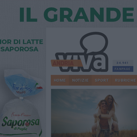
34.941
FANPAGE
HOME
NOTIZIE
SPORT
RUBRICHE