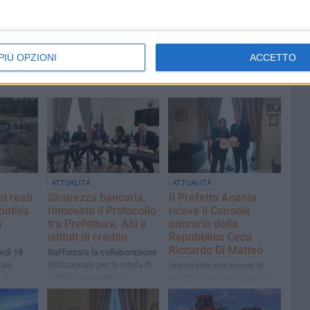
PIÙ OPZIONI
ACCETTO
ATTUALITÀ
ATTUALITÀ
i reati
Sicurezza bancaria,
Il Prefetto Anania
ziativa
rinnovato il Protocollo
riceve il Console
a
tra Prefettura, Abi e
onorario della
istituti di credito
Repubblica Ceca
Riccardo Di Matteo
edì 18
Rafforzata la collaborazione
Sala
istituzionale per la tutela di
Importante occasione di
 di
cittadini e operatori
confronto per rafforzare il
dalle ore
legame tra il territorio
provinciale e la Repubblica