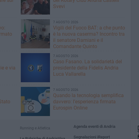
re sul
del Rotary Club Andria Castelli
Svevi
7 AGOSTO 2026
vo:
​Vigili del Fuoco BAT: a che punto
irmato
è la nuova caserma? Incontro tra
il senatore Damiani e il
Comandante Quinto
7 AGOSTO 2026
Caso Fasano. La solidarietà del
ie e via
presidente della Fidelis Andria
Luca Vallarella
7 AGOSTO 2026
Quando la tecnologia semplifica
Stato
davvero: l’esperienza firmata
Eurospin Online
Agenda eventi di Andria
Running e Atletica
Segnalazioni iReport
Le Rubriche di AndriaViva