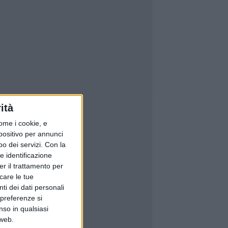
ità
ome i cookie, e
spositivo per annunci
o dei servizi.
Con la
e identificazione
er il trattamento per
icare le tue
ti dei dati personali
 preferenze si
nso in qualsiasi
 web.