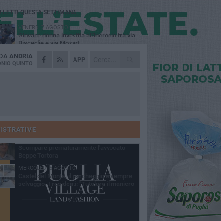
Ù LETTI QUESTA SETTIMANA
VENERDÌ 7 AGOSTO
Giovane donna investita all'incrocio tra via
Bisceglie e via Mozart
 DA
ANDRIA
MARTEDÌ 4 AGOSTO
APP
Cattivo odore dall’abitazione, la macabra
NIO QUINTO
scoperta: trovato morto un uomo di 55 anni
MERCOLEDÌ 5 AGOSTO
"Un branco mi ha aggredito mentre ero in
stampelle": violenza nei confronti di un
enne ad Andria
MARTEDÌ 4 AGOSTO
Andria saluta mons. Agostino Superbo:
celebrati i funerali - FOTO
ISTRATIVE
GIOVEDÌ 30 LUGLIO
Scompare prematuramente l'avvocato
Beppe Tortora
MERCOLEDÌ 5 AGOSTO
Castel del Monte, il parcheggio é sempre
selvaggio. I residenti: "Tutelare il maniero
 vivibilità e rispetto del paesaggio"