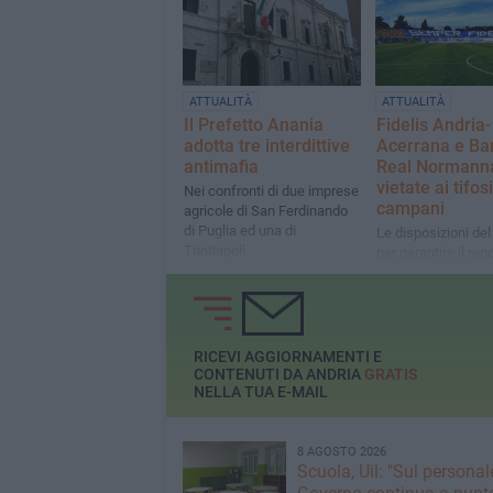
ATTUALITÀ
ATTUALITÀ
Il Prefetto Anania
Fidelis Andria-
adotta tre interdittive
Acerrana e Bar
antimafia
Real Normann
vietate ai tifosi
Nei confronti di due imprese
campani
agricole di San Ferdinando
di Puglia ed una di
Le disposizioni del
Trinitapoli
per garantire il reg
svolgimento dei du
sportivi
RICEVI AGGIORNAMENTI E
CONTENUTI DA ANDRIA
GRATIS
NELLA TUA E-MAIL
8 AGOSTO 2026
Scuola, Uil: "Sul personale