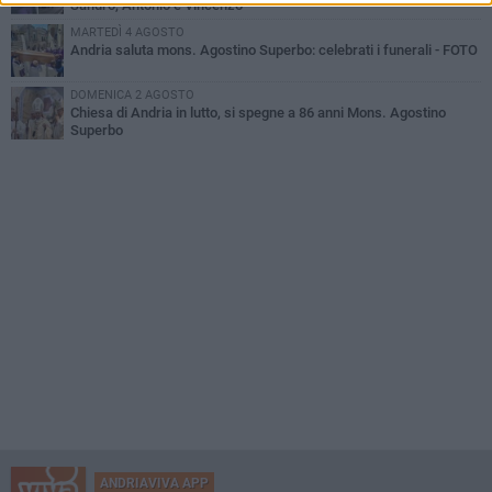
Sandro, Antonio e Vincenzo
MARTEDÌ 4 AGOSTO
Andria saluta mons. Agostino Superbo: celebrati i funerali - FOTO
DOMENICA 2 AGOSTO
Chiesa di Andria in lutto, si spegne a 86 anni Mons. Agostino
Superbo
ANDRIAVIVA APP