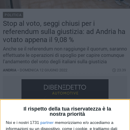
POLITICA
Stop al voto, seggi chiusi per i
referendum sulla giustizia: ad Andria ha
votato appena il 9,08 %
Anche se il referendum non raggiunge il quorum, saranno
effettuate le operazioni di spoglio per capire comunque
l'andamento del voto degli italiani sulla giustizia
ANDRIA -
DOMENICA 12 GIUGNO 2022
23.39
Il rispetto della tua riservatezza è la
nostra priorità
Noi e i nostri 1731
partner
memorizziamo e/o accediamo a
informazioni su un dispositivo, come i cookie, e trattiamo dati