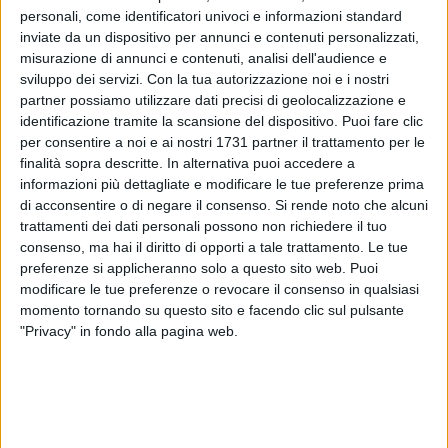
personali, come identificatori univoci e informazioni standard
inviate da un dispositivo per annunci e contenuti personalizzati,
misurazione di annunci e contenuti, analisi dell'audience e
sviluppo dei servizi.
Con la tua autorizzazione noi e i nostri
partner possiamo utilizzare dati precisi di geolocalizzazione e
23
identificazione tramite la scansione del dispositivo. Puoi fare clic
per consentire a noi e ai nostri 1731 partner il trattamento per le
finalità sopra descritte. In alternativa puoi accedere a
informazioni più dettagliate e modificare le tue preferenze prima
I referendum sulla giustizia hanno chiamato a votare ad
di acconsentire o di negare il consenso.
Si rende noto che alcuni
Andria il 9,08 % degli aventi diritto. In numeri assoluti solo
trattamenti dei dati personali possono non richiedere il tuo
7.214 votanti si sono recati presso le 110 sezioni elettorali,
consenso, ma hai il diritto di opporti a tale trattamento. Le tue
per i 79.400 degli aventi diritto. E' il dato complessivo e
preferenze si applicheranno solo a questo sito web. Puoi
modificare le tue preferenze o revocare il consenso in qualsiasi
finale della partecipazione dei cittadini andriesi alla tornata
momento tornando su questo sito e facendo clic sul pulsante
di oggi, svolta in tutta Italia dalle ore 07:00 alle ore 23:00,
"Privacy" in fondo alla pagina web.
quando i seggi sono stati chiusi.
In Italia falliscono i referendum: appena un quarto degli
aventi diritto è andato a votare, quindi non viene superato il
50% del quorum dei votanti per il quale il referendum