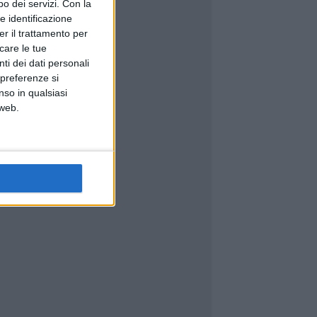
o dei servizi.
Con la
e identificazione
er il trattamento per
icare le tue
ti dei dati personali
 preferenze si
nso in qualsiasi
 web.