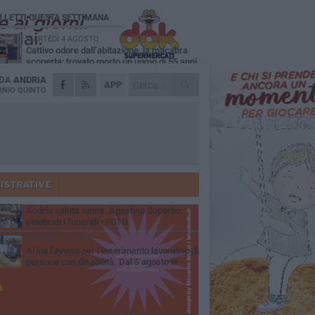
Ù LETTI QUESTA SETTIMANA
MARTEDÌ 4 AGOSTO
Cattivo odore dall’abitazione, la macabra
scoperta: trovato morto un uomo di 55 anni
 DA
ANDRIA
SABATO 1 AGOSTO
APP
"3 vite. 2 impegni. 1 strada": ad Andria
NIO QUINTO
l'evento per ricordare Sandro, Antonio e
ncenzo
MERCOLEDÌ 5 AGOSTO
"Un branco mi ha aggredito mentre ero in
stampelle": violenza nei confronti di un
enne ad Andria
GIOVEDÌ 30 LUGLIO
Scompare prematuramente l'avvocato
Beppe Tortora
ISTRATIVE
MARTEDÌ 4 AGOSTO
Andria saluta mons. Agostino Superbo:
celebrati i funerali - FOTO
LUNEDÌ 3 AGOSTO
Al via l’avviso per l’inserimento lavorativo di
persone con disabilità. Dal 5 agosto le
mande