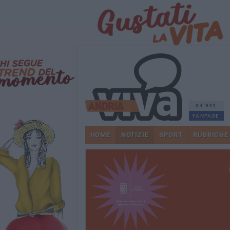
34.941
FANPAGE
HOME
NOTIZIE
SPORT
RUBRICHE