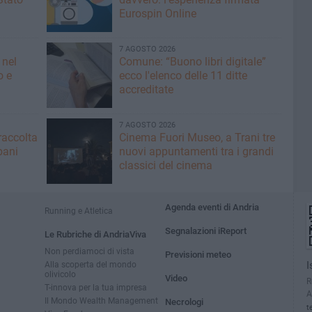
Eurospin Online
7 AGOSTO 2026
 nel
Comune: “Buono libri digitale”
o e
ecco l'elenco delle 11 ditte
accreditate
7 AGOSTO 2026
raccolta
Cinema Fuori Museo, a Trani tre
bani
nuovi appuntamenti tra i grandi
classici del cinema
Agenda eventi di Andria
Running e Atletica
Segnalazioni iReport
Le Rubriche di AndriaViva
Non perdiamoci di vista
Previsioni meteo
Alla scoperta del mondo
I
olivicolo
Video
R
T-innova per la tua impresa
A
Il Mondo Wealth Management
Necrologi
t