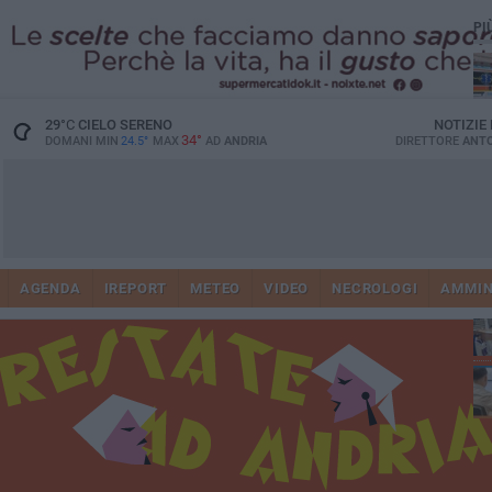
PI
29
°C
CIELO SERENO
NOTIZIE
34°
DOMANI MIN
24.5°
MAX
AD
ANDRIA
DIRETTORE
ANTO
Vi
41
AGENDA
IREPORT
METEO
VIDEO
NECROLOGI
AMMIN
do