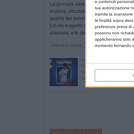
e contenuti personali
La giornata sarà anche un'occasione per s
tua autorizzazione no
motoria: riduzione dell'ansia e della de
tramite la scansione 
qualità del sonno.
le finalità sopra des
L'invito è aperto a tutti: bambini, adulti, 
preferenze prima di 
ciascuno, e lo sport può essere la chiave
possono non richieder
applicheranno solo a
momento tornando su 
COMUNE DI ANDRIA
ATLETICA
FRANCESCO FORT
7 AGOSTO 2026
Fidelis Andria, c'è il rinno
Vincenzo Tagliarino ha f
un biennale
Altri contenuti a tema