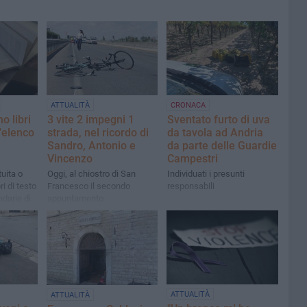
ATTUALITÀ
CRONACA
 libri
3 vite 2 impegni 1
Sventato furto di uva
l'elenco
strada, nel ricordo di
da tavola ad Andria
Sandro, Antonio e
da parte delle Guardie
Vincenzo
Campestri
tuita o
Oggi, al chiostro di San
Individuati i presunti
ri di testo
Francesco il secondo
responsabili
ndarie di
appuntamento
S.
ATTUALITÀ
ATTUALITÀ