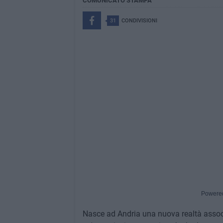
COMUNICATO STAMPA
31
CONDIVISIONI
Powere
Nasce ad Andria una nuova realtà associat