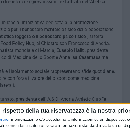
i sostenere i giovanissimi nell'attività dell'Atletica
Club lancia un'iniziativa dedicata alla promozione
ziale per il benessere mentale e fisico della popolazione.
atletica leggera e il benessere psico fisico
", si terrà
Food Policy Hub, al Chiostro san Francesco di Andria.
imatista mondiale di Marcia,
Eusebio Haliti
, presidente
ico di Medicina dello Sport e
Annalisa Casamassima
,
ietà e l'isolamento sociale rappresentano sfide quotidiane,
adire con forza il valore dello sport come medicina
laterali.
tunato, presidente dell' A.S.D. Andria Athletic Club
"e
re, rafforza il sistema immunitario e previene numerose
l rispetto della tua riservatezza è la nostra prior
tuare i piccoli, sin dall'età preadolescenziale a praticare
artner
memorizziamo e/o accediamo a informazioni su un dispositivo, c
presenza del primatista mondiale, Francesco Fortunato
ali, come identificatori univoci e informazioni standard inviate da un di
assione, il sacrificio e la volontà.