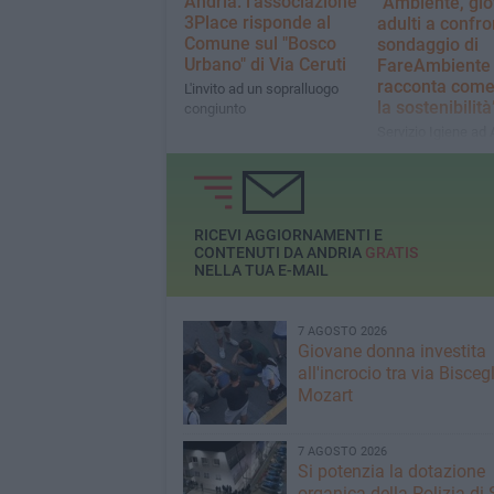
Andria: l'associazione
“Ambiente, gio
3Place risponde al
adulti a confro
Comune sul "Bosco
sondaggio di
Urbano" di Via Ceruti
FareAmbiente 
racconta come 
L'invito ad un sopralluogo
la sostenibilit
congiunto
Servizio Igiene ad 
circa il 72% ritiene 
servizio non sia
soddisfacente
RICEVI AGGIORNAMENTI E
CONTENUTI DA ANDRIA
GRATIS
NELLA TUA E-MAIL
7 AGOSTO 2026
Giovane donna investita
all'incrocio tra via Biscegl
Mozart
7 AGOSTO 2026
Si potenzia la dotazione
organica della Polizia di 