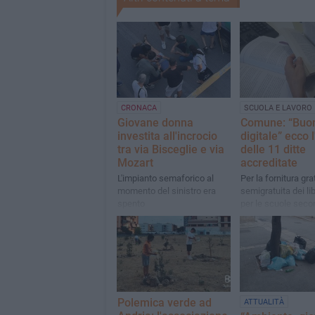
CRONACA
SCUOLA E LAVORO
Giovane donna
Comune: “Buono
investita all'incrocio
digitale” ecco 
tra via Bisceglie e via
delle 11 ditte
Mozart
accreditate
L'impianto semaforico al
Per la fornitura gra
momento del sinistro era
semigratuita dei lib
spento
per le scuole seco
1° e di 2° grado A.
2026/2027
Polemica verde ad
ATTUALITÀ