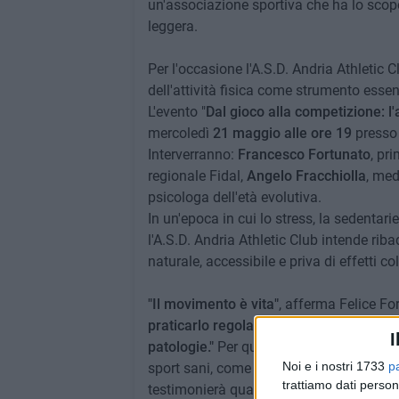
un'associazione sportiva che ha lo scopo d
leggera.
Per l'occasione l'A.S.D. Andria Athletic 
dell'attività fisica come strumento essen
L'evento "
Dal gioco alla competizione: l'
mercoledì
21 maggio alle ore 19
presso 
Interverranno:
Francesco Fortunato
, pr
regionale Fidal,
Angelo Fracchiolla
, med
psicologa dell'età evolutiva.
In un'epoca in cui lo stress, la sedentar
l'A.S.D. Andria Athletic Club intende rib
naturale, accessibile e priva di effetti col
"Il movimento è vita"
, afferma Felice For
praticarlo regolarmente migliora l'umo
I
patologie."
Per questo è fondamentale abi
Noi e i nostri 1733
p
sport sani, come l'Atletica leggera. La 
trattiamo dati person
testimonierà quanto siano importanti la p