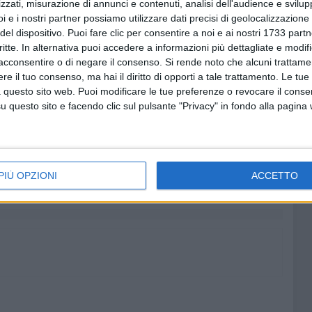
zzati, misurazione di annunci e contenuti, analisi dell'audience e svilupp
ensibilizzare sui benefici psicologici dell'attività
i e i nostri partner possiamo utilizzare dati precisi di geolocalizzazione 
pressione, aumento dell'autostima e miglioramento della
del dispositivo. Puoi fare clic per consentire a noi e ai nostri 1733 partn
critte. In alternativa puoi accedere a informazioni più dettagliate e modif
anziani, sportivi e non. Perché il benessere è un diritto di
acconsentire o di negare il consenso.
Si rende noto che alcuni trattamen
 per raggiungerlo.
e il tuo consenso, ma hai il diritto di opporti a tale trattamento. Le tue
 questo sito web. Puoi modificare le tue preferenze o revocare il conse
questo sito e facendo clic sul pulsante "Privacy" in fondo alla pagina
UNATO
ATLETICA LEGGERA
7 AGOSTO 2026
vo:
​Vigili del Fuoco BAT: a che punto
irmato
è la nuova caserma? Incontro tra
PIÙ OPZIONI
ACCETTO
il senatore Damiani e il
Comandante Quinto