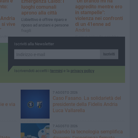
vani e
"Un branco mi ha
Emergenza Caldo: i
nto:
aggredito mentre ero
luoghi comunali
in stampelle":
aprono alla città
Andria
violenza nei confronti
L'obiettivo è offrire riparo e
si vive
di un 41enne ad
riposo ad anziani e persone
à”
Andria
fragili
Andria:
Il grave episodio sarebbe
che il
accaduto nella serata del 4
Iscriviti alla Newsletter
agosto in un bar della
periferia cittadina
Iscriviti
Iscrivendoti accetti i
termini
e la
privacy policy
7 AGOSTO 2026
Caso Fasano. La solidarietà del
ie e via
presidente della Fidelis Andria
Luca Vallarella
7 AGOSTO 2026
Quando la tecnologia semplifica
Stato
davvero: l’esperienza firmata