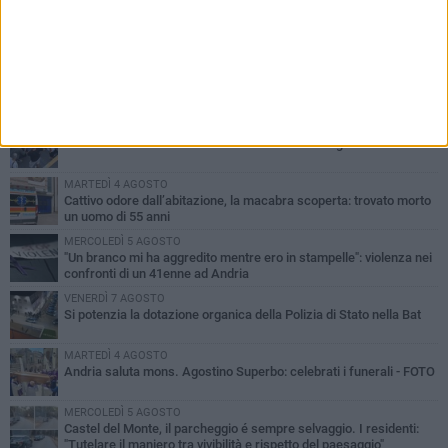
PIÙ LETTI QUESTA SETTIMANA
VENERDÌ 7 AGOSTO
Giovane donna investita all'incrocio tra via Bisceglie e via Mozart
MARTEDÌ 4 AGOSTO
Cattivo odore dall’abitazione, la macabra scoperta: trovato morto
un uomo di 55 anni
MERCOLEDÌ 5 AGOSTO
"Un branco mi ha aggredito mentre ero in stampelle": violenza nei
confronti di un 41enne ad Andria
VENERDÌ 7 AGOSTO
Si potenzia la dotazione organica della Polizia di Stato nella Bat
MARTEDÌ 4 AGOSTO
Andria saluta mons. Agostino Superbo: celebrati i funerali - FOTO
MERCOLEDÌ 5 AGOSTO
Castel del Monte, il parcheggio é sempre selvaggio. I residenti:
"Tutelare il maniero tra vivibilità e rispetto del paesaggio"