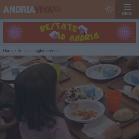
MENU
Home
Notizie e aggiornamenti