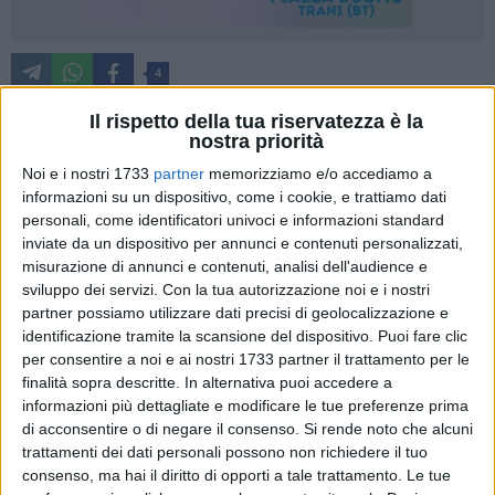
4
Il rispetto della tua riservatezza è la
nostra priorità
Si torna a discutere questo pomeriggio di refezione
Noi e i nostri 1733
partner
memorizziamo e/o accediamo a
scolastica e lo farà la Prima Consulta comunale. Sulla
informazioni su un dispositivo, come i cookie, e trattiamo dati
questione è intervenuto il componente Savino Montaruli,
personali, come identificatori univoci e informazioni standard
presidente di Unimpresa Bat e dell'associazione cittadina "Io
inviate da un dispositivo per annunci e contenuti personalizzati,
Ci Sono!": "nel corso della seduta della 4^ Commissione
misurazione di annunci e contenuti, analisi dell'audience e
sviluppo dei servizi.
Con la tua autorizzazione noi e i nostri
consiliare, il pomeriggio di giovedì 2 novembre, alla quale mi
partner possiamo utilizzare dati precisi di geolocalizzazione e
fu consentito di partecipare, nelle mie riflessioni ed
identificazione tramite la scansione del dispositivo. Puoi fare clic
approfondimenti sulla decisione scaturita dall'atto di
per consentire a noi e ai nostri 1733 partner il trattamento per le
indirizzo approvato in Giunta relativo al servizio di refezione
finalità sopra descritte. In alternativa puoi accedere a
scolastica, annunciai il mio impegno affinché della
informazioni più dettagliate e modificare le tue preferenze prima
questione se ne trattasse in prima Consulta, della quale
di acconsentire o di negare il consenso.
Si rende noto che alcuni
unitamente alla Terza ed alla Quarta faccio parte essendo
trattamenti dei dati personali possono non richiedere il tuo
consenso, ma hai il diritto di opporti a tale trattamento. Le tue
stato democraticamente eletto dalle Associazioni del Forum.