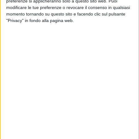
preferenze si applicheranno solo a questo sito web. Puoi
Ebbene quel momento è arrivato.
modificare le tue preferenze o revocare il consenso in qualsiasi
momento tornando su questo sito e facendo clic sul pulsante
Giovedì 9 novembre 2017, per le ore 16,30, il presidente della
"Privacy" in fondo alla pagina web.
Consulta dott. Vincenzo Larosa, accogliendo positivamente
la mia richiesta, ha convocato i componenti della medesima,
unitamente all'Assessore alla Pubblica Istruzione, alla
Dirigente del Settore, ai Componenti della 4^ Commissione
consiliare ed altri soggetti, al fine di approfondire proprio la
tematica legata al servizio di refezione scolastica che si
vorrebbe sopprimere nei casi di cui alla deliberazione di
Giunta nr. 145 del 20 settembre 2017. Sono certo – ha detto
Montaruli – che nel corso della riunione si approfondiranno
aspetti che forse sinora non sono stati del tutto considerati
in modo opportuno ed approfondito. Alcune mie riflessioni
espresse a tal riguardo in sede di intervento in 4^
Commissione sono state opportunamente riprese ed
esternate dalla Presidente della medesima, prof.ssa
Giovanna Bruno, la quale ha dimostrato di avvertire
profondamente la problematica e di volerla anche