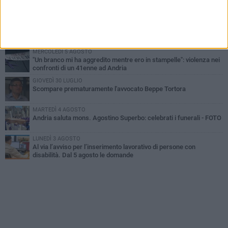
Cattivo odore dall’abitazione, la macabra scoperta: trovato morto
un uomo di 55 anni
SABATO 1 AGOSTO
"3 vite. 2 impegni. 1 strada": ad Andria l'evento per ricordare
Sandro, Antonio e Vincenzo
MERCOLEDÌ 5 AGOSTO
"Un branco mi ha aggredito mentre ero in stampelle": violenza nei
confronti di un 41enne ad Andria
GIOVEDÌ 30 LUGLIO
Scompare prematuramente l'avvocato Beppe Tortora
MARTEDÌ 4 AGOSTO
Andria saluta mons. Agostino Superbo: celebrati i funerali - FOTO
LUNEDÌ 3 AGOSTO
Al via l’avviso per l’inserimento lavorativo di persone con
disabilità. Dal 5 agosto le domande