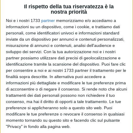
Il rispetto della tua riservatezza è la
nostra priorità
3
Noi e i nostri 1733
partner
memorizziamo e/o accediamo a
informazioni su un dispositivo, come i cookie, e trattiamo dati
personali, come identificatori univoci e informazioni standard
inviate da un dispositivo per annunci e contenuti personalizzati,
Nuovo anno scolastico 2025/2026 al via. Per l'occasione la
misurazione di annunci e contenuti, analisi dell'audience e
Sindaca Giovanna Bruno ha diffuso un messaggio di saluto
sviluppo dei servizi.
Con la tua autorizzazione noi e i nostri
e di augurio a tutta la comunità scolastica cittadina.
partner possiamo utilizzare dati precisi di geolocalizzazione e
identificazione tramite la scansione del dispositivo. Puoi fare clic
per consentire a noi e ai nostri 1733 partner il trattamento per le
"Cara Scuola,
finalità sopra descritte. In alternativa puoi accedere a
eccoti. Porte spalancate, ciascuno al proprio posto. È pronto
informazioni più dettagliate e modificare le tue preferenze prima
il tuo abbraccio per i nostri studenti, la tua accoglienza.
di acconsentire o di negare il consenso.
Si rende noto che alcuni
Ci siamo!
trattamenti dei dati personali possono non richiedere il tuo
Voci, passi, colori: il silenzio e la solitudine estiva dei tuoi
consenso, ma hai il diritto di opporti a tale trattamento. Le tue
spazi saranno immediatamente un ricordo.
preferenze si applicheranno solo a questo sito web. Puoi
modificare le tue preferenze o revocare il consenso in qualsiasi
Cara Scuola, àrmati di pazienza. Tanta, tantissima pazienza.
momento tornando su questo sito e facendo clic sul pulsante
Per provare ad essere non solo ciò che devi e che ti è proprio,
"Privacy" in fondo alla pagina web.
ma anche compagna, casa, guida, riferimento. Per arginare,