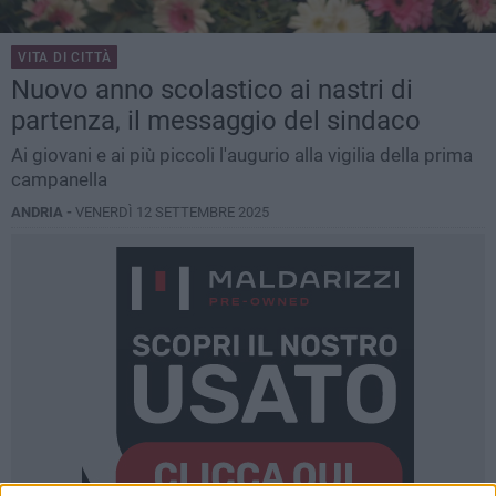
VITA DI CITTÀ
Nuovo anno scolastico ai nastri di
partenza, il messaggio del sindaco
Ai giovani e ai più piccoli l'augurio alla vigilia della prima
campanella
ANDRIA -
VENERDÌ 12 SETTEMBRE 2025