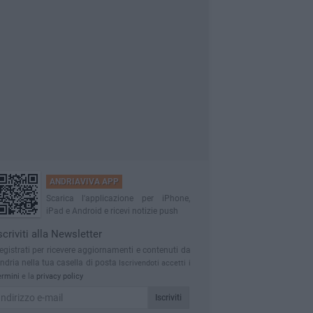
ANDRIAVIVA APP
Scarica l'applicazione per iPhone,
iPad e Android e ricevi notizie push
scriviti alla Newsletter
egistrati per ricevere aggiornamenti e contenuti da
ndria nella tua casella di posta
Iscrivendoti accetti i
ermini
e la
privacy policy
Iscriviti