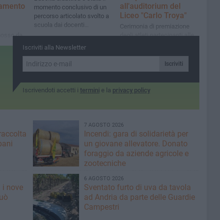
tamento
all'auditorium del
momento conclusivo di un
Liceo "Carlo Troya"
percorso articolato svolto a
scuola dai docenti
Cerimonia di premiazione
Matarrese, Mezzina e Basile
mosso da
degli atleti partecipanti alle
Finali Nazionali delle
Iscriviti alla Newsletter
 e Gruppo
Competizioni Sportive
 i giovani
Scolastiche e dei Giochi
Iscriviti
EM
della Gioventù
Iscrivendoti accetti i
termini
e la
privacy policy
7 AGOSTO 2026
raccolta
Incendi: gara di solidarietà per
bani
un giovane allevatore. Donato
foraggio da aziende agricole e
zootecniche
6 AGOSTO 2026
 i nove
Sventato furto di uva da tavola
può
ad Andria da parte delle Guardie
Campestri