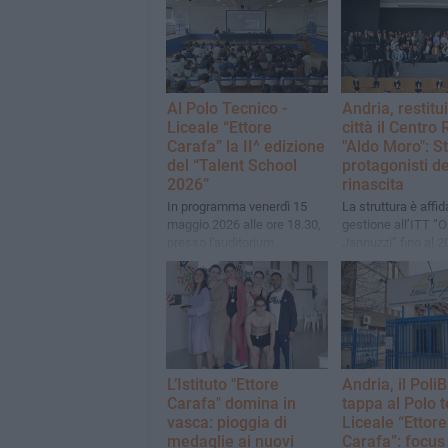
Al Polo Tecnico -
Andria, restitui
Liceale “Ettore
città il Centro
Carafa” la II^ edizione
"Aldo Moro": S
del “Talent School
protagonisti de
2026”
rinascita
In programma venerdì 15
La struttura è affid
maggio 2026 alle ore 18.30,
gestione all’ITT “O
presso l'auditorium
Jannuzzi” fino al 2
dell'Istituto in Via Bisceglie
attraverso apposit
convenzione con i
L’Istituto "Ettore
Andria, il Poli
Carafa" domina in
tappa al Polo 
vasca: pioggia di
Liceale “Ettore
medaglie ai nuovi
Carafa”: focus