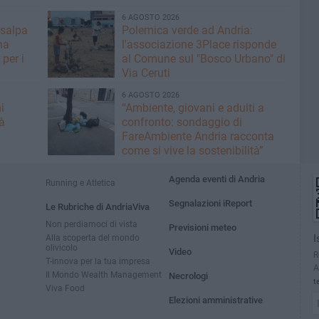
6 AGOSTO 2026
 salpa
Polemica verde ad Andria:
na
l'associazione 3Place risponde
per i
al Comune sul "Bosco Urbano" di
Via Ceruti
6 AGOSTO 2026
i
“Ambiente, giovani e adulti a
à
confronto: sondaggio di
FareAmbiente Andria racconta
come si vive la sostenibilità”
Agenda eventi di Andria
Running e Atletica
Segnalazioni iReport
Le Rubriche di AndriaViva
Non perdiamoci di vista
Previsioni meteo
Alla scoperta del mondo
I
olivicolo
Video
R
T-innova per la tua impresa
A
Il Mondo Wealth Management
Necrologi
t
Viva Food
Elezioni amministrative