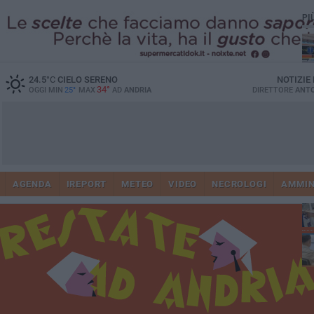
PI
24.5
°C
CIELO SERENO
NOTIZIE
34°
OGGI MIN
25°
MAX
AD
ANDRIA
DIRETTORE
ANTO
Vi
41
AGENDA
IREPORT
METEO
VIDEO
NECROLOGI
AMMIN
do