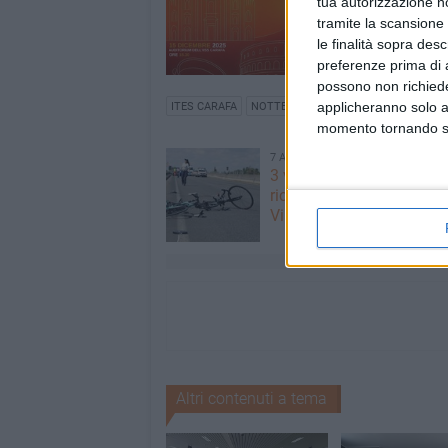
tua autorizzazione no
tramite la scansione 
le finalità sopra des
preferenze prima di 
possono non richieder
applicheranno solo a
ITES CARAFA
NOTTE BIANCA
momento tornando su 
7 AGOSTO 2026
3 vite 2 impegni 1 strada,
ricordo di Sandro, Antoni
Vincenzo
Altri contenuti a tema