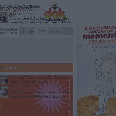
Ù LETTI QUESTA SETTIMANA
MARTEDÌ 4 AGOSTO
Cattivo odore dall’abitazione, la macabra
scoperta: trovato morto un uomo di 55 anni
 DA
ANDRIA
SABATO 1 AGOSTO
APP
"3 vite. 2 impegni. 1 strada": ad Andria
NIO QUINTO
l'evento per ricordare Sandro, Antonio e
ncenzo
MERCOLEDÌ 5 AGOSTO
"Un branco mi ha aggredito mentre ero in
stampelle": violenza nei confronti di un
enne ad Andria
GIOVEDÌ 30 LUGLIO
Scompare prematuramente l'avvocato
Beppe Tortora
ISTRATIVE
MARTEDÌ 4 AGOSTO
Andria saluta mons. Agostino Superbo:
celebrati i funerali - FOTO
LUNEDÌ 3 AGOSTO
Al via l’avviso per l’inserimento lavorativo di
persone con disabilità. Dal 5 agosto le
mande