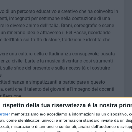
ivo di un percorso educativo e creativo che ha coinvolto in
nti, impegnati per settimane nella costruzione di una
 le diverse anime dell'Italia. Brani, coreografie e scene
n itinerario ideale attraverso il Bel Paese, ricordando
 dell'Italia sia frutto di storie, tradizioni e identità che
overe una cultura della cittadinanza consapevole, basata
venza civile. L'arte e la musica diventano così strumenti
ni, sulle sfide del presente e sulla necessità di costruire
e.
cittadinanza e simpatizzanti a partecipare a questo
, certi che il talento dei giovani e l'impegno dei docenti
iflessione.
l rispetto della tua riservatezza è la nostra prior
artner
memorizziamo e/o accediamo a informazioni su un dispositivo, c
ali, come identificatori univoci e informazioni standard inviate da un di
zzati, misurazione di annunci e contenuti, analisi dell'audience e svilupp