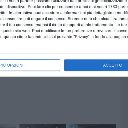
i e i nostri partner possiamo utilizzare dati precisi di geolocalizzazione 
del dispositivo. Puoi fare clic per consentire a noi e ai nostri 1733 partn
critte. In alternativa puoi accedere a informazioni più dettagliate e modif
acconsentire o di negare il consenso.
Si rende noto che alcuni trattamen
e il tuo consenso, ma hai il diritto di opporti a tale trattamento. Le tue
 questo sito web. Puoi modificare le tue preferenze o revocare il conse
questo sito e facendo clic sul pulsante "Privacy" in fondo alla pagina
7 AGOSTO 2026
 nel
Comune: “Buono libri digitale”
o e
ecco l'elenco delle 11 ditte
accreditate
PIÙ OPZIONI
ACCETTO