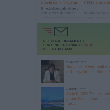
Giochi della Gioventù
STEM e orien
​Il medagliere parla chiaro e
vede le atlete dell'istituto
Si tratta del tour di
svettare nelle discipline più
orientamento pro
tecniche
Politecnico di Bari,
ScuolAttiva Onlus
Italo per avvicinare
alle discipline ST
RICEVI AGGIORNAMENTI E
CONTENUTI DA ANDRIA
GRATIS
NELLA TUA E-MAIL
7 AGOSTO 2026
Nuovi centri comunali di 
differenziata dei rifiuti ur
6 AGOSTO 2026
Serie D 2026/27: resi noti
gironi. Fidelis Andria, si 
fare...