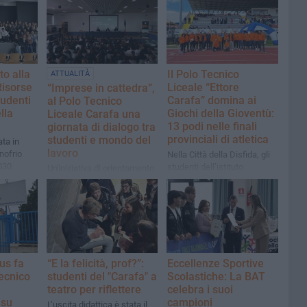
to alla
Il Polo Tecnico
ATTUALITÀ
 Risorse
Liceale “Ettore
“Imprese in cattedra”,
tudenti
Carafa” domina ai
al Polo Tecnico
lla
Giochi della Gioventù:
Liceale Carafa una
13 podi nelle finali
giornata di dialogo tra
provinciali di atletica
studenti e mondo del
ata in
lavoro
nofrio
Nella Città della Disfida, gli
030
studenti dell’istituto
Un'iniziativa di orientamento
a
andriese hanno dato prova
al mondo del lavoro
l Comune
di talento, preparazione e
organizzata da Confindustria
spirito di squadra
Bari e BAT, in collaborazione
con l'USR Puglia
Bus fa
“E la felicità, prof?”:
Eccellenze Sportive
tecnico
studenti del "Carafa" a
Scolastiche: La BAT
teatro per riflettere
celebra i suoi
 su
campioni
L’uscita didattica è stata il