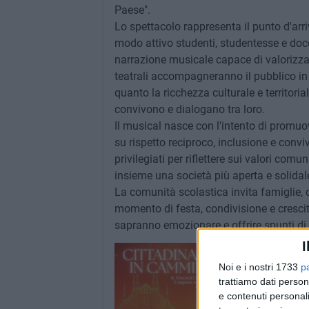
Paese".
Lo spettacolo rappresenta il punto d'arr
modo attivo studenti, studentesse e doce
narrazione musicale capace di valorizzare
teatrali accompagneranno il pubblico in u
quanto la ricchezza culturale e territoriale
convivono e dialogano tra loro.
Il musical nasce con l'intento di promu
su rispetto reciproco, inclusione e convi
privilegiati per riflettere sui valori comu
insieme una società più aperta e solidal
La comunità scolastica invita famiglie, 
momento di festa, condivisione e crescita
sapranno emozionare e offrire spunti di r
I
Noi e i nostri 1733
p
trattiamo dati person
e contenuti personali