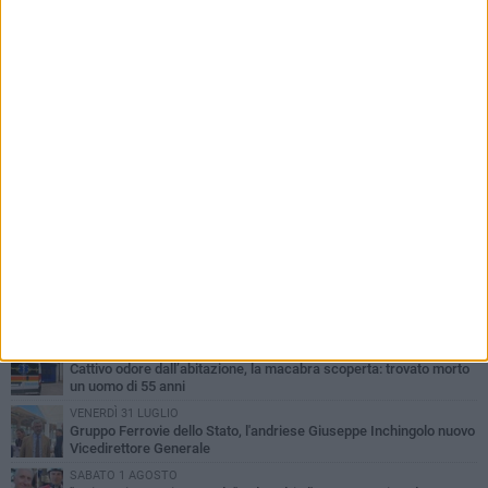
PIÙ LETTI QUESTA SETTIMANA
GIOVEDÌ 30 LUGLIO
Scompare prematuramente l'avvocato Beppe Tortora
MARTEDÌ 4 AGOSTO
Cattivo odore dall’abitazione, la macabra scoperta: trovato morto
un uomo di 55 anni
VENERDÌ 31 LUGLIO
Gruppo Ferrovie dello Stato, l'andriese Giuseppe Inchingolo nuovo
Vicedirettore Generale
SABATO 1 AGOSTO