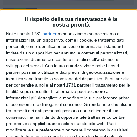
7
Il rispetto della tua riservatezza è la
nostra priorità
Noi e i nostri 1731
partner
memorizziamo e/o accediamo a
"
…adorate il Signore, Cristo, nei vostri cuori, pronti sempre a
informazioni su un dispositivo, come i cookie, e trattiamo dati
rispondere a chiunque vi domandi ragione della speranza
personali, come identificatori univoci e informazioni standard
che è in voi
". (1Pt 3,15)
inviate da un dispositivo per annunci e contenuti personalizzati,
misurazione di annunci e contenuti, analisi dell'audience e
sviluppo dei servizi.
Con la tua autorizzazione noi e i nostri
Domenica 2 giugno 2024
, la Chiesa celebra la Solennità del
partner possiamo utilizzare dati precisi di geolocalizzazione e
Corpo e Sangue del Signore, occasione per testimoniare la
identificazione tramite la scansione del dispositivo. Puoi fare clic
nostra fede nella presenza reale di Cristo nel Sacramento
per consentire a noi e ai nostri 1731 partner il trattamento per le
dell'Eucaristia.
finalità sopra descritte. In alternativa puoi accedere a
Con la Processione del Corpus Domini noi portiamo tra le
informazioni più dettagliate e modificare le tue preferenze prima
strade dell'esistenza umana Cristo, compagno di viaggio di
di acconsentire o di negare il consenso.
Si rende noto che alcuni
ogni persona e così manifestiamo una Chiesa che "resta
trattamenti dei dati personali possono non richiedere il tuo
consenso, ma hai il diritto di opporti a tale trattamento. Le tue
nella città", caricandosi sulle proprie spalle
"Le gioie e le
preferenze si applicheranno solo a questo sito web. Puoi
speranze, le tristezze e le angosce degli uomini d'oggi, dei
modificare le tue preferenze o revocare il consenso in qualsiasi
poveri soprattutto e di tutti coloro che soffrono, sono pure le
momento tornando su questo sito e facendo clic sul pulsante