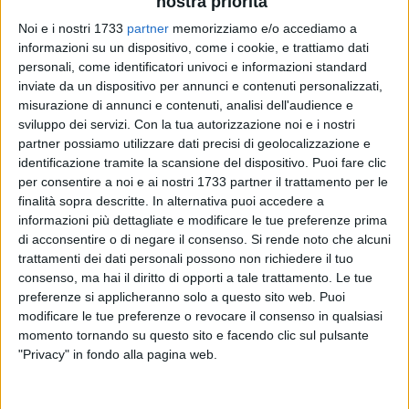
nostra priorità
Noi e i nostri 1733
partner
memorizziamo e/o accediamo a
informazioni su un dispositivo, come i cookie, e trattiamo dati
17
personali, come identificatori univoci e informazioni standard
inviate da un dispositivo per annunci e contenuti personalizzati,
misurazione di annunci e contenuti, analisi dell'audience e
sviluppo dei servizi.
Con la tua autorizzazione noi e i nostri
In occasione della
Giornata Internazionale per
partner possiamo utilizzare dati precisi di geolocalizzazione e
l'eliminazione della violenza contro le Donne
, la Questura
identificazione tramite la scansione del dispositivo. Puoi fare clic
Bat sceglie l'
ITT "Onofrio Jannuzzi" di Andria
per fare
per consentire a noi e ai nostri 1733 partner il trattamento per le
prevenzione, sensibilizzazione e promozione di un'adeguata
finalità sopra descritte. In alternativa puoi accedere a
cultura di genere.
informazioni più dettagliate e modificare le tue preferenze prima
di acconsentire o di negare il consenso.
Si rende noto che alcuni
Martedì 25 novembre 2025,
alle ore
09.00,
nell'Aula Magna
trattamenti dei dati personali possono non richiedere il tuo
dell'
ITT Jannuzzi
, gli studenti e le studentesse dell'istituto
consenso, ma hai il diritto di opporti a tale trattamento. Le tue
avranno l'opportunità di confrontarsi direttamente con i
preferenze si applicheranno solo a questo sito web. Puoi
rappresentanti della
Questura di Barletta-Andria-Trani,
sulle
modificare le tue preferenze o revocare il consenso in qualsiasi
recenti normative che garantiscono maggiore tutela alle
momento tornando su questo sito e facendo clic sul pulsante
donne vittime di violenza.
"Privacy" in fondo alla pagina web.
L'incontro, che si terrà nell'ambito dell'assemblea degli