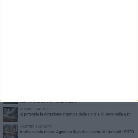
PIÙ LETTI QUESTA SETTIMANA
VENERDÌ 7 AGOSTO
Giovane donna investita all'incrocio tra via Bisceglie e via Mozart
MARTEDÌ 4 AGOSTO
Cattivo odore dall’abitazione, la macabra scoperta: trovato morto
un uomo di 55 anni
MERCOLEDÌ 5 AGOSTO
"Un branco mi ha aggredito mentre ero in stampelle": violenza nei
confronti di un 41enne ad Andria
VENERDÌ 7 AGOSTO
Si potenzia la dotazione organica della Polizia di Stato nella Bat
MARTEDÌ 4 AGOSTO
Andria saluta mons. Agostino Superbo: celebrati i funerali - FOTO