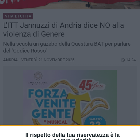
VITA DI CITTÀ
L'ITT Jannuzzi di Andria dice NO alla
violenza di Genere
Nella scuola un gazebo della Questura BAT per parlare
del "Codice Rosso"
ANDRIA -
VENERDÌ 21 NOVEMBRE 2025
14.24
Il rispetto della tua riservatezza è la