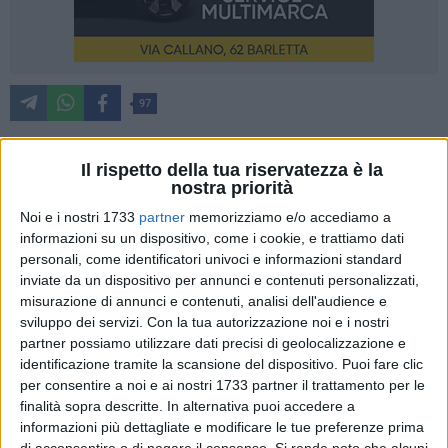
97
Il rispetto della tua riservatezza è la
Ha riaperto le porte, è stato riconsegnato questa mattina alla
nostra priorità
città l'Asilo Nido Comunale "Gabelli". Dopo la sua chiusura di
Noi e i nostri 1733
partner
memorizziamo e/o accediamo a
oltre sette anni, dopo una serie di interventi e di lavori
informazioni su un dispositivo, come i cookie, e trattiamo dati
necessari resi possibili solo con il reperimento delle risorse
personali, come identificatori univoci e informazioni standard
necessarie, la Sindaca Giovanna Bruno, la sua Giunta,
inviate da un dispositivo per annunci e contenuti personalizzati,
insieme al Settore Welfare e Politiche sociali e la sua
misurazione di annunci e contenuti, analisi dell'audience e
sviluppo dei servizi.
Con la tua autorizzazione noi e i nostri
Dirigente questa mattina, ha riaperto le porte di questo
partner possiamo utilizzare dati precisi di geolocalizzazione e
servizio che la città attendeva da anni. Tanti i presenti,
identificazione tramite la scansione del dispositivo. Puoi fare clic
famiglie, personale che si occuperà della gestione, il parroco
per consentire a noi e ai nostri 1733 partner il trattamento per le
della chiesa di Sant'Andrea don Michele Lamparelli che ha
finalità sopra descritte. In alternativa puoi accedere a
benedetto l'asilo, amministratori e tanti bambini.
informazioni più dettagliate e modificare le tue preferenze prima
«Finalmente, è il caso di dirlo! – ha dichiarato la Sindaca ai