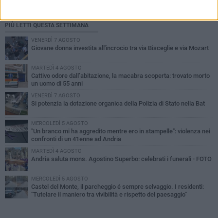
PIÙ LETTI QUESTA SETTIMANA
VENERDÌ 7 AGOSTO
Giovane donna investita all'incrocio tra via Bisceglie e via Mozart
MARTEDÌ 4 AGOSTO
Cattivo odore dall’abitazione, la macabra scoperta: trovato morto
un uomo di 55 anni
VENERDÌ 7 AGOSTO
Si potenzia la dotazione organica della Polizia di Stato nella Bat
MERCOLEDÌ 5 AGOSTO
"Un branco mi ha aggredito mentre ero in stampelle": violenza nei
confronti di un 41enne ad Andria
MARTEDÌ 4 AGOSTO
Andria saluta mons. Agostino Superbo: celebrati i funerali - FOTO
MERCOLEDÌ 5 AGOSTO
Castel del Monte, il parcheggio é sempre selvaggio. I residenti:
"Tutelare il maniero tra vivibilità e rispetto del paesaggio"