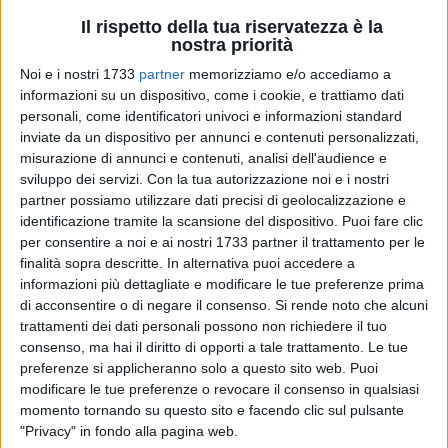
Il rispetto della tua riservatezza è la
nostra priorità
Noi e i nostri 1733
partner
memorizziamo e/o accediamo a
informazioni su un dispositivo, come i cookie, e trattiamo dati
personali, come identificatori univoci e informazioni standard
inviate da un dispositivo per annunci e contenuti personalizzati,
misurazione di annunci e contenuti, analisi dell'audience e
15
sviluppo dei servizi.
Con la tua autorizzazione noi e i nostri
partner possiamo utilizzare dati precisi di geolocalizzazione e
identificazione tramite la scansione del dispositivo. Puoi fare clic
Il
Comitato Regionale della Federazione Ciclistica Italiana
per consentire a noi e ai nostri 1733 partner il trattamento per le
Puglia
esprime profondo cordoglio e sentita vicinanza alle
finalità sopra descritte. In alternativa puoi accedere a
informazioni più dettagliate e modificare le tue preferenze prima
famiglie e agli amici delle vittime del drammatico incidente
di acconsentire o di negare il consenso.
Si rende noto che alcuni
avvenuto sulla
Strada Provinciale 231
. Ieri mattina, nei
trattamenti dei dati personali possono non richiedere il tuo
pressi di
Terlizzi
, un automobilista a bordo di una Lancia
consenso, ma hai il diritto di opporti a tale trattamento. Le tue
Delta ha travolto alcuni ciclisti del gruppo sportivo
Ciclo
Avis
preferenze si applicheranno solo a questo sito web. Puoi
Andria
. Terribile il bilancio: tre morti –
Sandro Abruzzese
,
modificare le tue preferenze o revocare il consenso in qualsiasi
Vincenzo Mantovani
e
Antonio Porro
, due dei quali
momento tornando su questo sito e facendo clic sul pulsante
facevano parte del direttivo dell'Avis andriese – e un ferito.
"Privacy" in fondo alla pagina web.