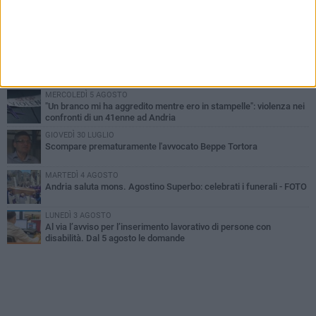
MARTEDÌ 4 AGOSTO
Cattivo odore dall’abitazione, la macabra scoperta: trovato morto
un uomo di 55 anni
SABATO 1 AGOSTO
"3 vite. 2 impegni. 1 strada": ad Andria l'evento per ricordare
Sandro, Antonio e Vincenzo
MERCOLEDÌ 5 AGOSTO
"Un branco mi ha aggredito mentre ero in stampelle": violenza nei
confronti di un 41enne ad Andria
GIOVEDÌ 30 LUGLIO
Scompare prematuramente l'avvocato Beppe Tortora
MARTEDÌ 4 AGOSTO
Andria saluta mons. Agostino Superbo: celebrati i funerali - FOTO
LUNEDÌ 3 AGOSTO
Al via l’avviso per l’inserimento lavorativo di persone con
disabilità. Dal 5 agosto le domande